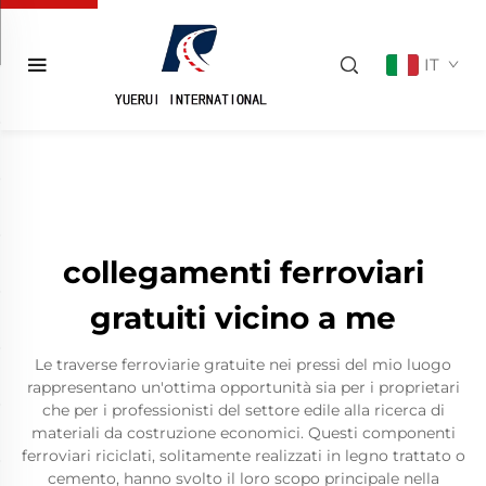
IT
collegamenti ferroviari
gratuiti vicino a me
Le traverse ferroviarie gratuite nei pressi del mio luogo
rappresentano un'ottima opportunità sia per i proprietari
che per i professionisti del settore edile alla ricerca di
materiali da costruzione economici. Questi componenti
ferroviari riciclati, solitamente realizzati in legno trattato o
cemento, hanno svolto il loro scopo principale nella