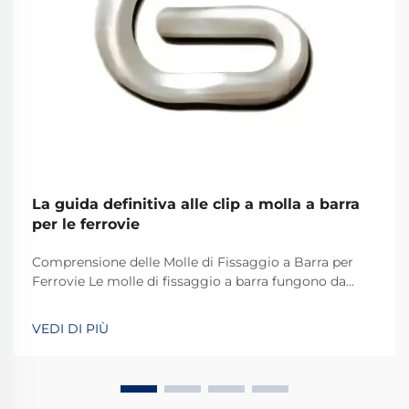
La guida definitiva alle clip a molla a barra
per le ferrovie
Comprensione delle Molle di Fissaggio a Barra per
Ferrovie Le molle di fissaggio a barra fungono da
dispositivi di fissaggio speciali che svolgono un ruolo
chiave nei sistemi ferroviari di tutto il mondo.
VEDI DI PIÙ
Fondamentalmente, mantengono i binari
correttamente fissati in modo che tutto resti in pista.
Ciò che rende efficienti queste molle è la loro
capacità di resistere alle sollecitazioni causate dal