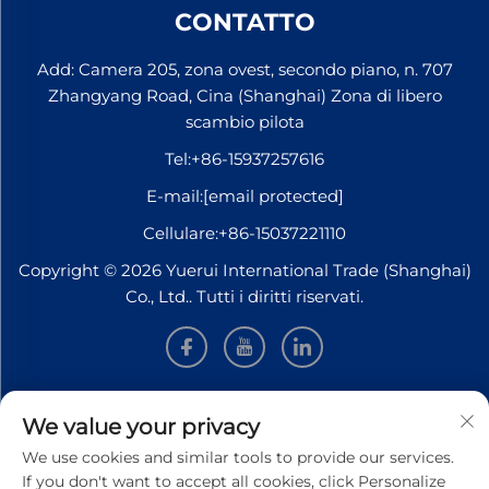
CONTATTO
Add: Camera 205, zona ovest, secondo piano, n. 707
Zhangyang Road, Cina (Shanghai) Zona di libero
scambio pilota
Tel:
+86-15937257616
E-mail:
[email protected]
Cellulare:
+86-15037221110
Copyright © 2026 Yuerui International Trade (Shanghai)
Co., Ltd.. Tutti i diritti riservati.
INFORMAZIONI
We value your privacy
We use cookies and similar tools to provide our services.
Iscriviti per ricevere la nostra newsletter settimanale
If you don't want to accept all cookies, click Personalize