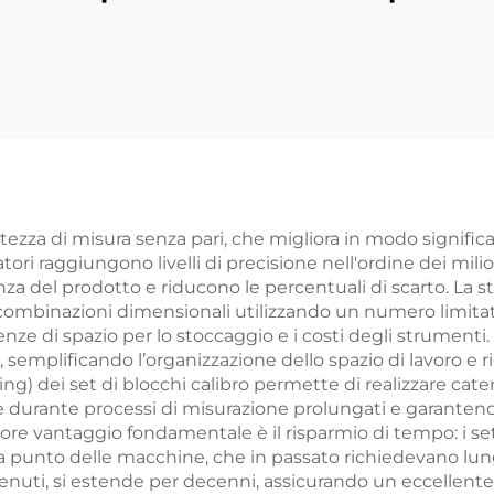
Tipo VII
ezza di misura senza pari, che migliora in modo significativ
atori raggiungono livelli di precisione nell'ordine dei mil
nza del prodotto e riducono le percentuali di scarto. La 
ombinazioni dimensionali utilizzando un numero limitato 
e di spazio per lo stoccaggio e i costi degli strumenti. Q
, semplificando l’organizzazione dello spazio di lavoro e
ging) dei set di blocchi calibro permette di realizzare cat
 durante processi di misurazione prolungati e garanten
riore vantaggio fondamentale è il risparmio di tempo: i s
 a punto delle macchine, che in passato richiedevano lung
nuti, si estende per decenni, assicurando un eccellente r