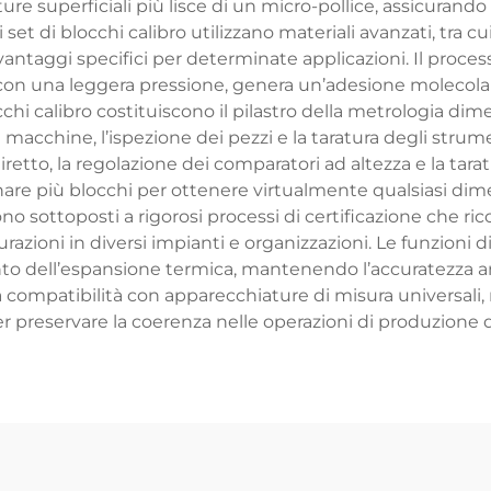
ture superficiali più lisce di un micro-pollice, assicurand
t di blocchi calibro utilizzano materiali avanzati, tra cui 
vantaggi specifici per determinate applicazioni. Il proc
o con una leggera pressione, genera un’adesione molecolare
cchi calibro costituiscono il pilastro della metrologia di
 macchine, l’ispezione dei pezzi e la taratura degli stru
diretto, la regolazione dei comparatori ad altezza e la tar
e più blocchi per ottenere virtualmente qualsiasi dimen
 sono sottoposti a rigorosi processi di certificazione che ri
surazioni in diversi impianti e organizzazioni. Le funzioni
onto dell’espansione termica, mantenendo l’accuratezza anc
 compatibilità con apparecchiature di misura universali, 
er preservare la coerenza nelle operazioni di produzione d