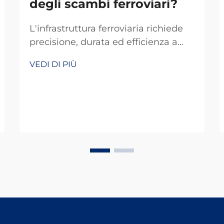
degli scambi ferroviari?
L'infrastruttura ferroviaria richiede
precisione, durata ed efficienza a
ogni livello, in particolare per
VEDI DI PIÙ
componenti critici come i deviatoi.
Le piastre di base per deviatoi
ferroviari svolgono un ruolo
fondamentale nel garantire un
corretto allineamento del binario, la
distribuzione del carico e la stabilità
strutturale.