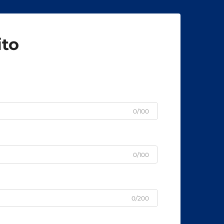
ito
0/100
0/100
0/200