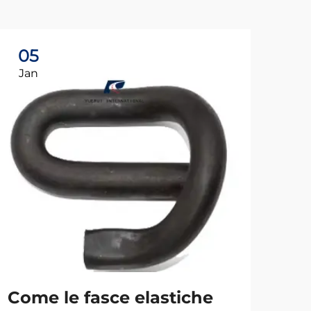
05
0
Jan
Ja
Come le fasce elastiche
In