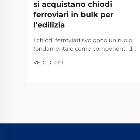
si acquistano chiodi
ferroviari in bulk per
l'edilizia
I chiodi ferroviari svolgono un ruolo
fondamentale come componenti di
fissaggio nella costruzione e
VEDI DI PIÙ
manutenzione delle ferrovie,
fornendo il collegamento essenziale
tra i binari e le traverse. Questi
elementi di fissaggio resistenti
devono sopportare forze enormi
generate dai treni in transito...