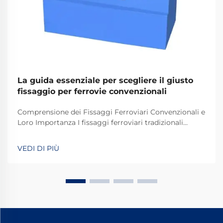
La guida essenziale per scegliere il giusto
fissaggio per ferrovie convenzionali
Comprensione dei Fissaggi Ferroviari Convenzionali e
Loro Importanza I fissaggi ferroviari tradizionali
svolgono un ruolo fondamentale nel mantenere
stabili e sicuri i binari dei treni per le operazioni
VEDI DI PIÙ
quotidiane. La maggior parte dei sistemi si basa su
componenti standard, tra cui bulloni, dadi e altri
elementi di fissaggio.