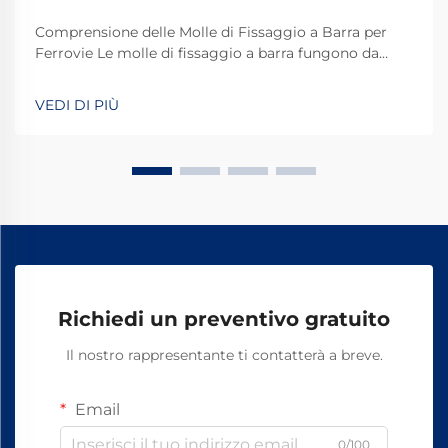
Comprensione delle Molle di Fissaggio a Barra per
Ferrovie Le molle di fissaggio a barra fungono da
dispositivi di fissaggio speciali che svolgono un ruolo
chiave nei sistemi ferroviari di tutto il mondo.
VEDI DI PIÙ
Fondamentalmente, mantengono i binari
correttamente fissati in modo che tutto resti in pista.
Ciò che rende efficienti queste molle è la loro
capacità di resistere alle sollecitazioni causate dal
movimento dei treni e dalle variazioni di temperatura.
Richiedi un preventivo gratuito
Il nostro rappresentante ti contatterà a breve.
Email
0/100