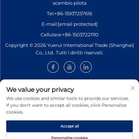
scambio pilota
Tel:
+86-15937257616
E-mail:
[email protected]
Cellulare:
+86-15037221110
Copyright © 2026 Yuerui International Trade (Shanghai)
Co., Ltd.. Tutti i diritti riservati.
INFORMAZIONI
We value your privacy
We use cookies and similar tools to provide our services.
Iscriviti per ricevere la nostra newsletter settimanale
If you don't want to accept all cookies, click Personalize
cookies.
Accept all
INVIA
Personalize cookies