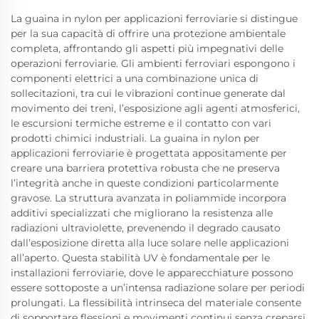
La guaina in nylon per applicazioni ferroviarie si distingue
per la sua capacità di offrire una protezione ambientale
completa, affrontando gli aspetti più impegnativi delle
operazioni ferroviarie. Gli ambienti ferroviari espongono i
componenti elettrici a una combinazione unica di
sollecitazioni, tra cui le vibrazioni continue generate dal
movimento dei treni, l’esposizione agli agenti atmosferici,
le escursioni termiche estreme e il contatto con vari
prodotti chimici industriali. La guaina in nylon per
applicazioni ferroviarie è progettata appositamente per
creare una barriera protettiva robusta che ne preserva
l’integrità anche in queste condizioni particolarmente
gravose. La struttura avanzata in poliammide incorpora
additivi specializzati che migliorano la resistenza alle
radiazioni ultraviolette, prevenendo il degrado causato
dall’esposizione diretta alla luce solare nelle applicazioni
all’aperto. Questa stabilità UV è fondamentale per le
installazioni ferroviarie, dove le apparecchiature possono
essere sottoposte a un’intensa radiazione solare per periodi
prolungati. La flessibilità intrinseca del materiale consente
di sopportare flessioni e movimenti continui senza creparsi