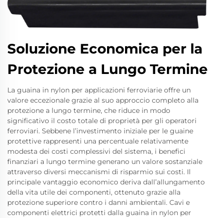
Soluzione Economica per la
Protezione a Lungo Termine
La guaina in nylon per applicazioni ferroviarie offre un
valore eccezionale grazie al suo approccio completo alla
protezione a lungo termine, che riduce in modo
significativo il costo totale di proprietà per gli operatori
ferroviari. Sebbene l’investimento iniziale per le guaine
protettive rappresenti una percentuale relativamente
modesta dei costi complessivi del sistema, i benefici
finanziari a lungo termine generano un valore sostanziale
attraverso diversi meccanismi di risparmio sui costi. Il
principale vantaggio economico deriva dall’allungamento
della vita utile dei componenti, ottenuto grazie alla
protezione superiore contro i danni ambientali. Cavi e
componenti elettrici protetti dalla guaina in nylon per