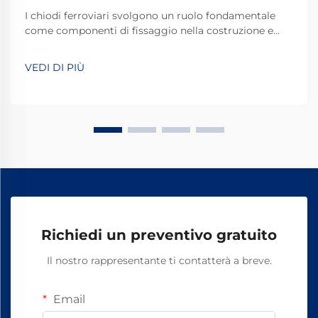
I chiodi ferroviari svolgono un ruolo fondamentale
come componenti di fissaggio nella costruzione e
manutenzione delle ferrovie, fornendo il
collegamento essenziale tra i binari e le traverse.
VEDI DI PIÙ
Questi elementi di fissaggio resistenti devono
sopportare forze enormi generate dai treni in
transito...
Richiedi un preventivo gratuito
Il nostro rappresentante ti contatterà a breve.
Email