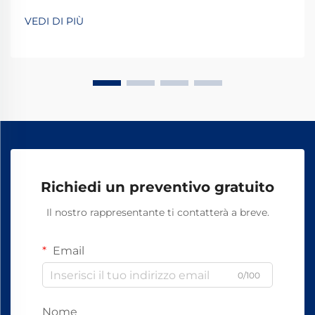
elementi di fissaggio fondamentali che assicurano i
VEDI DI PIÙ
binari alle traverse ferroviarie, i chiodi a cane per
ferrovia forgiati si sono affermati come i ...
Richiedi un preventivo gratuito
Il nostro rappresentante ti contatterà a breve.
Email
0/100
Nome