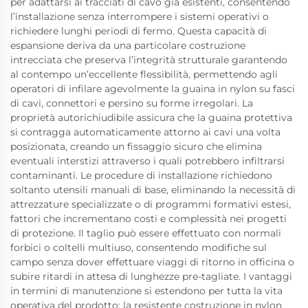
per adattarsi ai tracciati di cavo già esistenti, consentendo
l’installazione senza interrompere i sistemi operativi o
richiedere lunghi periodi di fermo. Questa capacità di
espansione deriva da una particolare costruzione
intrecciata che preserva l’integrità strutturale garantendo
al contempo un’eccellente flessibilità, permettendo agli
operatori di infilare agevolmente la guaina in nylon su fasci
di cavi, connettori e persino su forme irregolari. La
proprietà autorichiudibile assicura che la guaina protettiva
si contragga automaticamente attorno ai cavi una volta
posizionata, creando un fissaggio sicuro che elimina
eventuali interstizi attraverso i quali potrebbero infiltrarsi
contaminanti. Le procedure di installazione richiedono
soltanto utensili manuali di base, eliminando la necessità di
attrezzature specializzate o di programmi formativi estesi,
fattori che incrementano costi e complessità nei progetti
di protezione. Il taglio può essere effettuato con normali
forbici o coltelli multiuso, consentendo modifiche sul
campo senza dover effettuare viaggi di ritorno in officina o
subire ritardi in attesa di lunghezze pre-tagliate. I vantaggi
in termini di manutenzione si estendono per tutta la vita
operativa del prodotto: la resistente costruzione in nylon