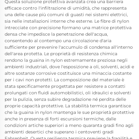
Questa soluzione protettiva avanzata crea una barriera
efficace contro l'infiltrazione di umidità, che rappresenta
una delle cause più comuni di guasti nei sistemi elettrici,
sia nelle installazioni interne che esterne. Le fibre di nylon
intrecciate con precisione formano una matrice protettiva
densa che impedisce la penetrazione dell'acqua,
consentendo al contempo una circolazione d'aria
sufficiente per prevenire l'accumulo di condensa all'interno
dell'area protetta. Le proprietà di resistenza chimica
rendono la guaina in nylon estremamente preziosa negli
ambienti industriali, dove l'esposizione a oli, solventi, acidi e
altre sostanze corrosive costituisce una minaccia costante
per i cavi non protetti. La composizione del materiale è
stata specificamente progettata per resistere a contatti
prolungati con fluidi automobilistici, oli idraulici e solventi
per la pulizia, senza subire degradazione né perdita delle
proprie capacità protettive. La stabilità termica garantisce
che la guaina in nylon mantenga le sue proprietà protettive
anche in presenza di forti escursioni termiche, dalle
condizioni artiche superiori a meno quaranta gradi fino agli
ambienti desertici che superano i centoventi gradi
Fahrenheit. Questa resilienza termica previene la fragilità e