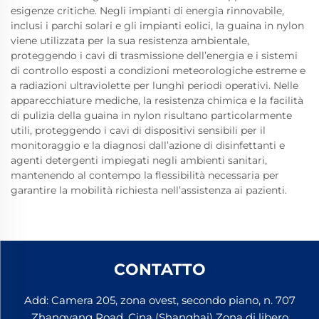
esigenze critiche. Negli impianti di energia rinnovabile,
inclusi i parchi solari e gli impianti eolici, la guaina in nylon
viene utilizzata per la sua resistenza ambientale,
proteggendo i cavi di trasmissione dell’energia e i sistemi
di controllo esposti a condizioni meteorologiche estreme e
a radiazioni ultraviolette per lunghi periodi operativi. Nelle
apparecchiature mediche, la resistenza chimica e la facilità
di pulizia della guaina in nylon risultano particolarmente
utili, proteggendo i cavi di dispositivi sensibili per il
monitoraggio e la diagnosi dall’azione di disinfettanti e
agenti detergenti impiegati negli ambienti sanitari,
mantenendo al contempo la flessibilità necessaria per
garantire la mobilità richiesta nell’assistenza ai pazienti.
CONTATTO
Add: Camera 205, zona ovest, secondo piano, n. 707
Zhangyang Road, Cina (Shanghai) Zona di libero