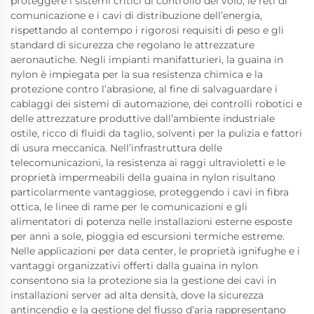
proteggere i sistemi critici di controllo del volo, le reti di
comunicazione e i cavi di distribuzione dell’energia,
rispettando al contempo i rigorosi requisiti di peso e gli
standard di sicurezza che regolano le attrezzature
aeronautiche. Negli impianti manifatturieri, la guaina in
nylon è impiegata per la sua resistenza chimica e la
protezione contro l’abrasione, al fine di salvaguardare i
cablaggi dei sistemi di automazione, dei controlli robotici e
delle attrezzature produttive dall’ambiente industriale
ostile, ricco di fluidi da taglio, solventi per la pulizia e fattori
di usura meccanica. Nell’infrastruttura delle
telecomunicazioni, la resistenza ai raggi ultravioletti e le
proprietà impermeabili della guaina in nylon risultano
particolarmente vantaggiose, proteggendo i cavi in fibra
ottica, le linee di rame per le comunicazioni e gli
alimentatori di potenza nelle installazioni esterne esposte
per anni a sole, pioggia ed escursioni termiche estreme.
Nelle applicazioni per data center, le proprietà ignifughe e i
vantaggi organizzativi offerti dalla guaina in nylon
consentono sia la protezione sia la gestione dei cavi in
installazioni server ad alta densità, dove la sicurezza
antincendio e la gestione del flusso d’aria rappresentano