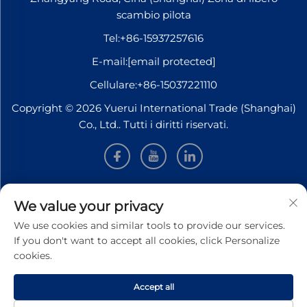
scambio pilota
Tel:
+86-15937257616
E-mail:
[email protected]
Cellulare:
+86-15037221110
Copyright © 2026 Yuerui International Trade (Shanghai)
Co., Ltd.. Tutti i diritti riservati.
INFORMAZIONI
We value your privacy
We use cookies and similar tools to provide our services.
Iscriviti per ricevere la nostra newsletter settimanale
If you don't want to accept all cookies, click Personalize
cookies.
Accept all
INVIA