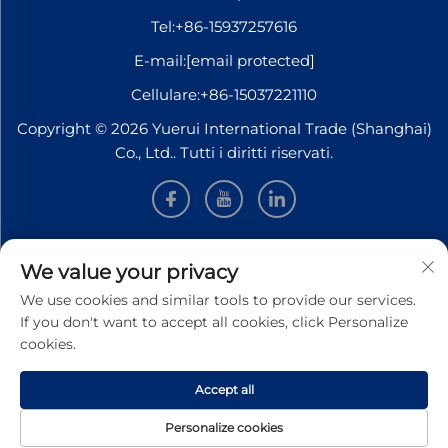
Tel:
+86-15937257616
E-mail:
[email protected]
Cellulare:
+86-15037221110
Copyright © 2026 Yuerui International Trade (Shanghai)
Co., Ltd.. Tutti i diritti riservati.
INFORMAZIONI
We value your privacy
We use cookies and similar tools to provide our services.
Iscriviti per ricevere la nostra newsletter settimanale
If you don't want to accept all cookies, click Personalize
cookies.
Accept all
INVIA
Personalize cookies