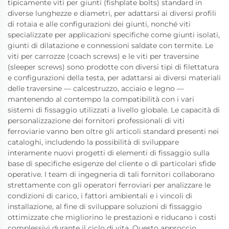
tipicamente viti per giunti (fishplate bolts) standard in
diverse lunghezze e diametri, per adattarsi ai diversi profili
di rotaia e alle configurazioni dei giunti, nonché viti
specializzate per applicazioni specifiche come giunti isolati,
giunti di dilatazione e connessioni saldate con termite. Le
viti per carrozze (coach screws) e le viti per traversine
(sleeper screws) sono prodotte con diversi tipi di filettatura
e configurazioni della testa, per adattarsi ai diversi materiali
delle traversine — calcestruzzo, acciaio e legno —
mantenendo al contempo la compatibilità con i vari
sistemi di fissaggio utilizzati a livello globale. Le capacità di
personalizzazione dei fornitori professionali di viti
ferroviarie vanno ben oltre gli articoli standard presenti nei
cataloghi, includendo la possibilità di sviluppare
interamente nuovi progetti di elementi di fissaggio sulla
base di specifiche esigenze del cliente o di particolari sfide
operative. I team di ingegneria di tali fornitori collaborano
strettamente con gli operatori ferroviari per analizzare le
condizioni di carico, i fattori ambientali e i vincoli di
installazione, al fine di sviluppare soluzioni di fissaggio
ottimizzate che migliorino le prestazioni e riducano i costi
complessivi durante il ciclo di vita. Questo approccio