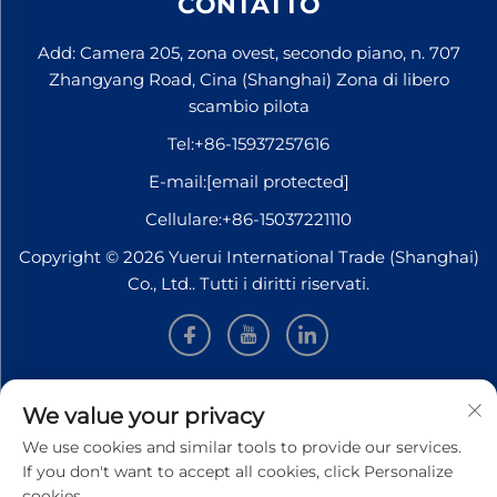
CONTATTO
Add: Camera 205, zona ovest, secondo piano, n. 707
Zhangyang Road, Cina (Shanghai) Zona di libero
scambio pilota
Tel:
+86-15937257616
E-mail:
[email protected]
Cellulare:
+86-15037221110
Copyright © 2026 Yuerui International Trade (Shanghai)
Co., Ltd.. Tutti i diritti riservati.
INFORMAZIONI
We value your privacy
We use cookies and similar tools to provide our services.
Iscriviti per ricevere la nostra newsletter settimanale
If you don't want to accept all cookies, click Personalize
cookies.