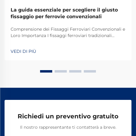
La guida essenziale per scegliere il giusto
fissaggio per ferrovie convenzionali
Comprensione dei Fissaggi Ferroviari Convenzionali e
Loro Importanza I fissaggi ferroviari tradizionali
svolgono un ruolo fondamentale nel mantenere
stabili e sicuri i binari dei treni per le operazioni
VEDI DI PIÙ
quotidiane. La maggior parte dei sistemi si basa su
componenti standard, tra cui bulloni, dadi e altri
elementi di fissaggio.
Richiedi un preventivo gratuito
Il nostro rappresentante ti contatterà a breve.