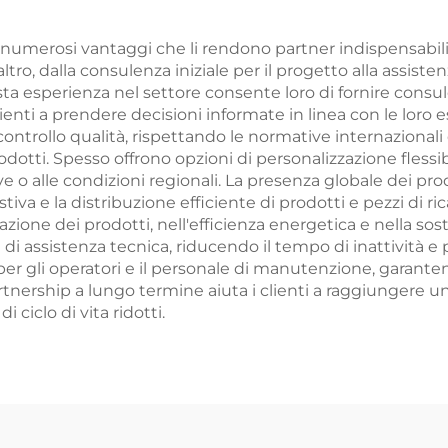
o numerosi vantaggi che li rendono partner indispensabili 
tro, dalla consulenza iniziale per il progetto alla assiste
sta esperienza nel settore consente loro di fornire consu
clienti a prendere decisioni informate in linea con le loro 
rollo qualità, rispettando le normative internazionali di s
prodotti. Spesso offrono opzioni di personalizzazione flessi
ive o alle condizioni regionali. La presenza globale dei 
a e la distribuzione efficiente di prodotti e pezzi di ri
one dei prodotti, nell'efficienza energetica e nella sost
i assistenza tecnica, riducendo il tempo di inattività e 
r gli operatori e il personale di manutenzione, garanten
partnership a lungo termine aiuta i clienti a raggiungere u
 ciclo di vita ridotti.