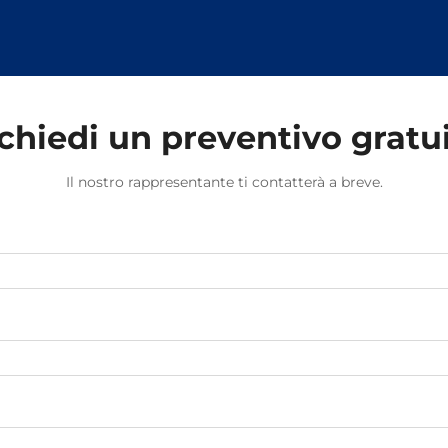
loro capacità di resistere alle
sollecitazioni causate dal
movimento dei treni e dalle
variazioni di temperatura.
chiedi un preventivo gratu
Il nostro rappresentante ti contatterà a breve.