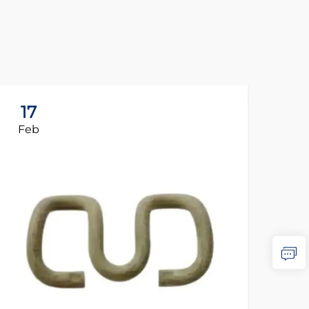
17
1
Feb
Fe