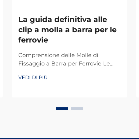
La guida definitiva alle
clip a molla a barra per le
ferrovie
Comprensione delle Molle di
Fissaggio a Barra per Ferrovie Le
molle di fissaggio a barra fungono
VEDI DI PIÙ
da dispositivi di fissaggio speciali
che svolgono un ruolo chiave nei
sistemi ferroviari di tutto il mondo.
Fondamentalmente, mantengono i
binari correttamente fissati in modo
che tutto resti in pista. Ciò che
rende efficienti queste molle è la