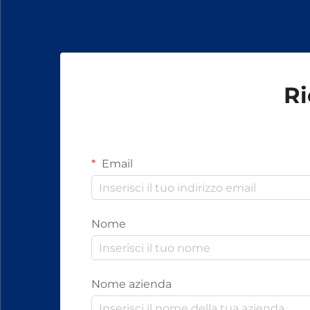
bulloni, dadi e altri elementi di
fissaggio.
Ri
Email
Nome
Nome azienda