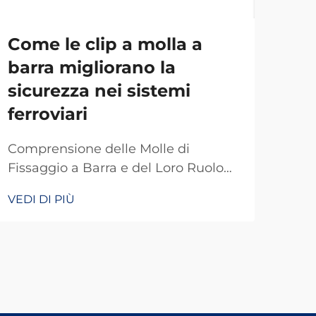
Come le clip a molla a
La
barra migliorano la
pia
sicurezza nei sistemi
rot
ferroviari
Intr
Giu
Comprensione delle Molle di
nell
Fissaggio a Barra e del Loro Ruolo
VEDI
pias
nella Sicurezza Ferroviaria Le molle
VEDI DI PIÙ
com
di fissaggio a barra fungono da
qual
particolari dispositivi di fissaggio
Fon
che mantengono i binari attaccati
trat
alle traversine in modo che non si
poss
muovano quando vengono caricati
da u
di peso. Senza questi piccoli