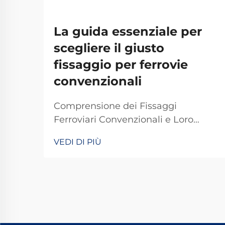
La guida essenziale per
scegliere il giusto
fissaggio per ferrovie
convenzionali
Comprensione dei Fissaggi
Ferroviari Convenzionali e Loro
Importanza I fissaggi ferroviari
VEDI DI PIÙ
tradizionali svolgono un ruolo
fondamentale nel mantenere stabili
e sicuri i binari dei treni per le
operazioni quotidiane. La maggior
parte dei sistemi si basa su
componenti standard, tra cui