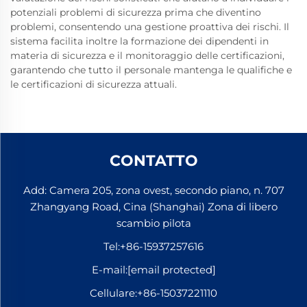
potenziali problemi di sicurezza prima che diventino
problemi, consentendo una gestione proattiva dei rischi. Il
sistema facilita inoltre la formazione dei dipendenti in
materia di sicurezza e il monitoraggio delle certificazioni,
garantendo che tutto il personale mantenga le qualifiche e
le certificazioni di sicurezza attuali.
CONTATTO
Add: Camera 205, zona ovest, secondo piano, n. 707
Zhangyang Road, Cina (Shanghai) Zona di libero
scambio pilota
Tel:
+86-15937257616
E-mail:
[email protected]
Cellulare:
+86-15037221110