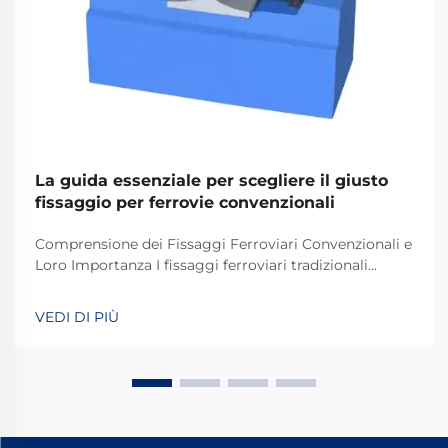
La guida essenziale per scegliere il giusto
fissaggio per ferrovie convenzionali
Comprensione dei Fissaggi Ferroviari Convenzionali e
Loro Importanza I fissaggi ferroviari tradizionali
svolgono un ruolo fondamentale nel mantenere
stabili e sicuri i binari dei treni per le operazioni
VEDI DI PIÙ
quotidiane. La maggior parte dei sistemi si basa su
componenti standard, tra cui bulloni, dadi e altri
elementi di fissaggio.