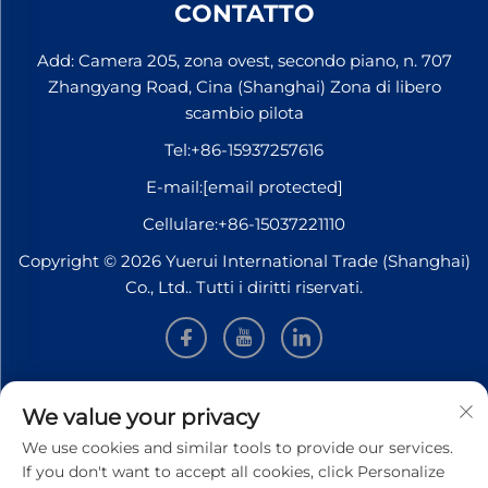
CONTATTO
Add: Camera 205, zona ovest, secondo piano, n. 707
Zhangyang Road, Cina (Shanghai) Zona di libero
scambio pilota
Tel:
+86-15937257616
E-mail:
[email protected]
Cellulare:
+86-15037221110
Copyright © 2026 Yuerui International Trade (Shanghai)
Co., Ltd.. Tutti i diritti riservati.
INFORMAZIONI
We value your privacy
We use cookies and similar tools to provide our services.
Iscriviti per ricevere la nostra newsletter settimanale
If you don't want to accept all cookies, click Personalize