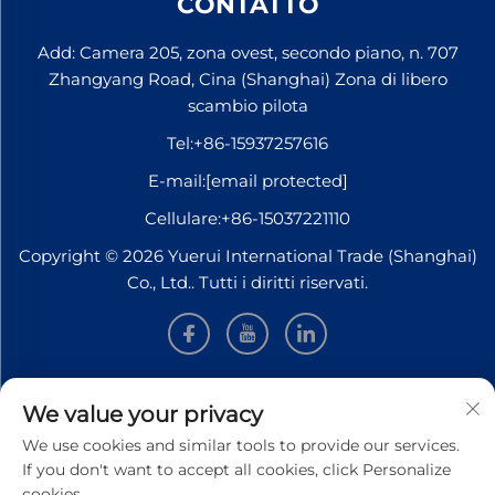
CONTATTO
Add: Camera 205, zona ovest, secondo piano, n. 707
Zhangyang Road, Cina (Shanghai) Zona di libero
scambio pilota
Tel:
+86-15937257616
E-mail:
[email protected]
Cellulare:
+86-15037221110
Copyright © 2026 Yuerui International Trade (Shanghai)
Co., Ltd.. Tutti i diritti riservati.
INFORMAZIONI
We value your privacy
We use cookies and similar tools to provide our services.
Iscriviti per ricevere la nostra newsletter settimanale
If you don't want to accept all cookies, click Personalize
cookies.