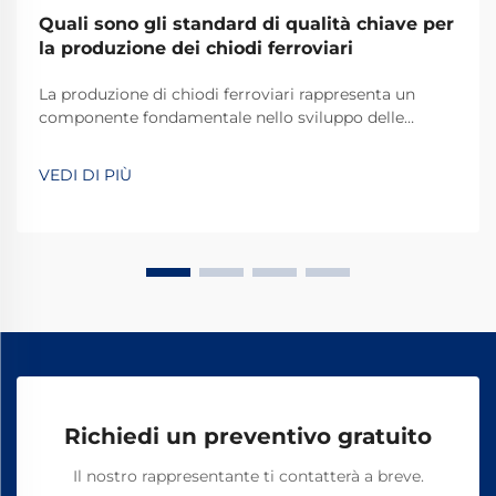
Quali sono gli standard di qualità chiave per
la produzione dei chiodi ferroviari
La produzione di chiodi ferroviari rappresenta un
componente fondamentale nello sviluppo delle
infrastrutture ferroviarie, richiedendo il rispetto di
rigorosi standard qualitativi volti a garantire la
VEDI DI PIÙ
sicurezza e la durata dei sistemi ferroviari in tutto il
mondo. Il processo produttivo di questi elementi
essenziali...
Richiedi un preventivo gratuito
Il nostro rappresentante ti contatterà a breve.