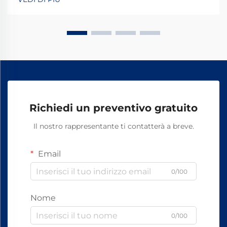
quotidiane. La maggior parte dei sistemi si basa su
componenti standard, tra cui bulloni, dadi e altri
elementi di fissaggio.
Richiedi un preventivo gratuito
Il nostro rappresentante ti contatterà a breve.
Email
0/100
Nome
0/100