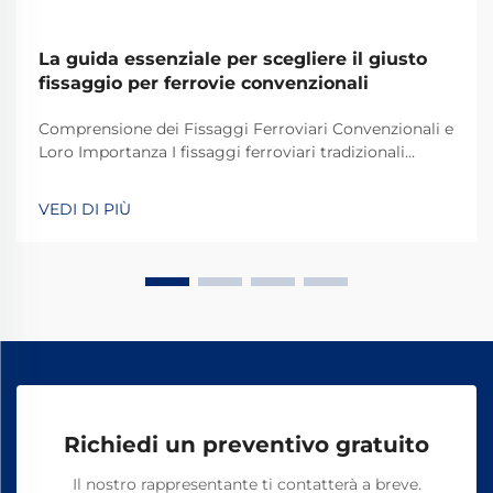
La guida essenziale per scegliere il giusto
fissaggio per ferrovie convenzionali
Comprensione dei Fissaggi Ferroviari Convenzionali e
Loro Importanza I fissaggi ferroviari tradizionali
svolgono un ruolo fondamentale nel mantenere
stabili e sicuri i binari dei treni per le operazioni
VEDI DI PIÙ
quotidiane. La maggior parte dei sistemi si basa su
componenti standard, tra cui bulloni, dadi e altri
elementi di fissaggio.
Richiedi un preventivo gratuito
Il nostro rappresentante ti contatterà a breve.