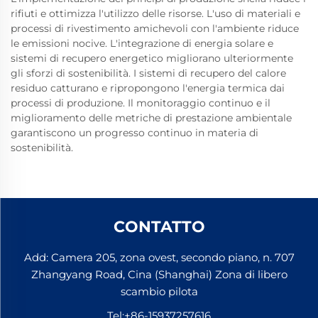
rifiuti e ottimizza l'utilizzo delle risorse. L'uso di materiali e
processi di rivestimento amichevoli con l'ambiente riduce
le emissioni nocive. L'integrazione di energia solare e
sistemi di recupero energetico migliorano ulteriormente
gli sforzi di sostenibilità. I sistemi di recupero del calore
residuo catturano e ripropongono l'energia termica dai
processi di produzione. Il monitoraggio continuo e il
miglioramento delle metriche di prestazione ambientale
garantiscono un progresso continuo in materia di
sostenibilità.
CONTATTO
Add: Camera 205, zona ovest, secondo piano, n. 707
Zhangyang Road, Cina (Shanghai) Zona di libero
scambio pilota
Tel:
+86-15937257616