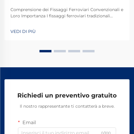
Comprensione dei Fissaggi Ferroviari Convenzionali e
Loro Importanza I fissaggi ferroviari tradizionali
svolgono un ruolo fondamentale nel mantenere
stabili e sicuri i binari dei treni per le operazioni
VEDI DI PIÙ
quotidiane. La maggior parte dei sistemi si basa su
componenti standard, tra cui bulloni, dadi e altri
elementi di fissaggio.
Richiedi un preventivo gratuito
Il nostro rappresentante ti contatterà a breve.
Email
0/100