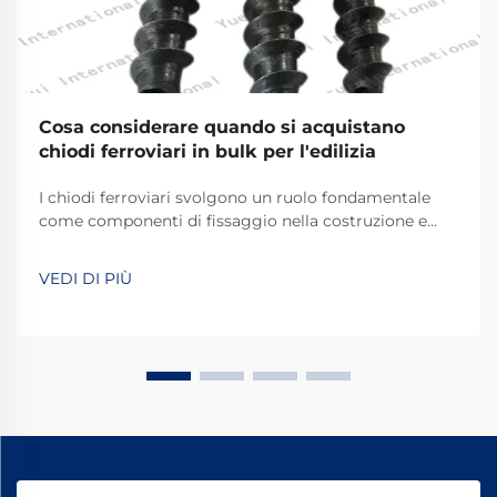
Cosa considerare quando si acquistano
chiodi ferroviari in bulk per l'edilizia
I chiodi ferroviari svolgono un ruolo fondamentale
come componenti di fissaggio nella costruzione e
manutenzione delle ferrovie, fornendo il
collegamento essenziale tra i binari e le traverse.
VEDI DI PIÙ
Questi elementi di fissaggio resistenti devono
sopportare forze enormi generate dai treni in
transito...