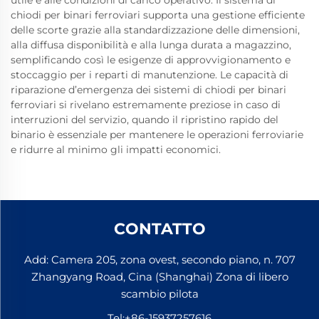
chiodi per binari ferroviari supporta una gestione efficiente
delle scorte grazie alla standardizzazione delle dimensioni,
alla diffusa disponibilità e alla lunga durata a magazzino,
semplificando così le esigenze di approvvigionamento e
stoccaggio per i reparti di manutenzione. Le capacità di
riparazione d’emergenza dei sistemi di chiodi per binari
ferroviari si rivelano estremamente preziose in caso di
interruzioni del servizio, quando il ripristino rapido del
binario è essenziale per mantenere le operazioni ferroviarie
e ridurre al minimo gli impatti economici.
CONTATTO
Add: Camera 205, zona ovest, secondo piano, n. 707
Zhangyang Road, Cina (Shanghai) Zona di libero
scambio pilota
Tel:
+86-15937257616