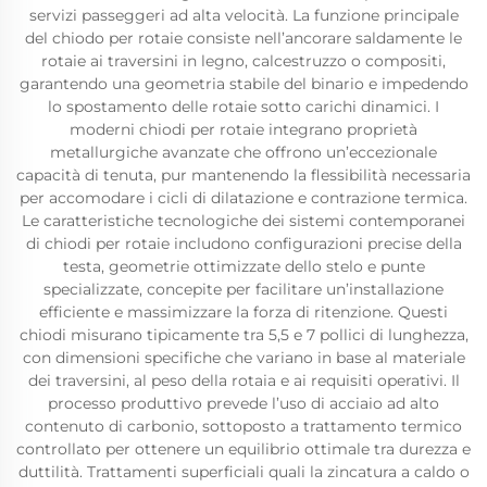
servizi passeggeri ad alta velocità. La funzione principale
del chiodo per rotaie consiste nell’ancorare saldamente le
rotaie ai traversini in legno, calcestruzzo o compositi,
garantendo una geometria stabile del binario e impedendo
lo spostamento delle rotaie sotto carichi dinamici. I
moderni chiodi per rotaie integrano proprietà
metallurgiche avanzate che offrono un’eccezionale
capacità di tenuta, pur mantenendo la flessibilità necessaria
per accomodare i cicli di dilatazione e contrazione termica.
Le caratteristiche tecnologiche dei sistemi contemporanei
di chiodi per rotaie includono configurazioni precise della
testa, geometrie ottimizzate dello stelo e punte
specializzate, concepite per facilitare un’installazione
efficiente e massimizzare la forza di ritenzione. Questi
chiodi misurano tipicamente tra 5,5 e 7 pollici di lunghezza,
con dimensioni specifiche che variano in base al materiale
dei traversini, al peso della rotaia e ai requisiti operativi. Il
processo produttivo prevede l’uso di acciaio ad alto
contenuto di carbonio, sottoposto a trattamento termico
controllato per ottenere un equilibrio ottimale tra durezza e
duttilità. Trattamenti superficiali quali la zincatura a caldo o