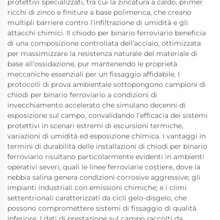
protettivi specializzati, tra cui la zincatura a caldo, primer
ricchi di zinco e finiture a base polimerica, che creano
multipli barriere contro l’infiltrazione di umidità e gli
attacchi chimici. Il chiodo per binario ferroviario beneficia
di una composizione controllata dell’acciaio, ottimizzata
per massimizzare la resistenza naturale del materiale di
base all’ossidazione, pur mantenendo le proprietà
meccaniche essenziali per un fissaggio affidabile. I
protocolli di prova ambientale sottopongono campioni di
chiodi per binario ferroviario a condizioni di
invecchiamento accelerato che simulano decenni di
esposizione sul campo, convalidando l’efficacia dei sistemi
protettivi in scenari estremi di escursioni termiche,
variazioni di umidità ed esposizione chimica. I vantaggi in
termini di durabilità delle installazioni di chiodi per binario
ferroviario risultano particolarmente evidenti in ambienti
operativi severi, quali le linee ferroviarie costiere, dove la
nebbia salina genera condizioni corrosive aggressive; gli
impianti industriali con emissioni chimiche; e i climi
settentrionali caratterizzati da cicli gelo-disgelo, che
possono compromettere sistemi di fissaggio di qualità
inferiore. I dati di prestazione sul campo raccolti da