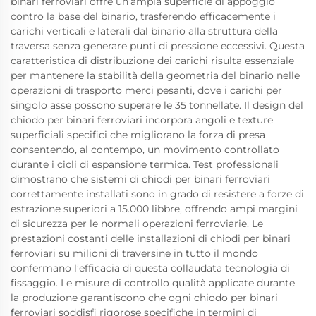
binari ferroviari offre un’ampia superficie di appoggio
contro la base del binario, trasferendo efficacemente i
carichi verticali e laterali dal binario alla struttura della
traversa senza generare punti di pressione eccessivi. Questa
caratteristica di distribuzione dei carichi risulta essenziale
per mantenere la stabilità della geometria del binario nelle
operazioni di trasporto merci pesanti, dove i carichi per
singolo asse possono superare le 35 tonnellate. Il design del
chiodo per binari ferroviari incorpora angoli e texture
superficiali specifici che migliorano la forza di presa
consentendo, al contempo, un movimento controllato
durante i cicli di espansione termica. Test professionali
dimostrano che sistemi di chiodi per binari ferroviari
correttamente installati sono in grado di resistere a forze di
estrazione superiori a 15.000 libbre, offrendo ampi margini
di sicurezza per le normali operazioni ferroviarie. Le
prestazioni costanti delle installazioni di chiodi per binari
ferroviari su milioni di traversine in tutto il mondo
confermano l’efficacia di questa collaudata tecnologia di
fissaggio. Le misure di controllo qualità applicate durante
la produzione garantiscono che ogni chiodo per binari
ferroviari soddisfi rigorose specifiche in termini di