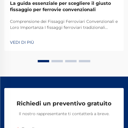
La guida essenziale per scegliere il giusto
fissaggio per ferrovie convenzionali
Comprensione dei Fissaggi Ferroviari Convenzionali e
Loro Importanza I fissaggi ferroviari tradizionali
svolgono un ruolo fondamentale nel mantenere
stabili e sicuri i binari dei treni per le operazioni
VEDI DI PIÙ
quotidiane. La maggior parte dei sistemi si basa su
componenti standard, tra cui bulloni, dadi e altri
elementi di fissaggio.
Richiedi un preventivo gratuito
Il nostro rappresentante ti contatterà a breve.