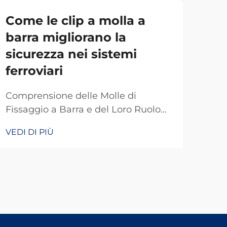
Come le clip a molla a
Co
barra migliorano la
ga
sicurezza nei sistemi
sta
ferroviari
fer
Comprensione delle Molle di
Com
Fissaggio a Barra e del Loro Ruolo
Pias
nella Sicurezza Ferroviaria Le molle
Ferr
VEDI DI PIÙ
VEDI
di fissaggio a barra fungono da
svo
particolari dispositivi di fissaggio
bina
che mantengono i binari attaccati
estr
alle traversine in modo che non si
barr
muovano quando vengono caricati
sist
di peso. Senza questi piccoli
nece
componenti che tengono tutto
mov