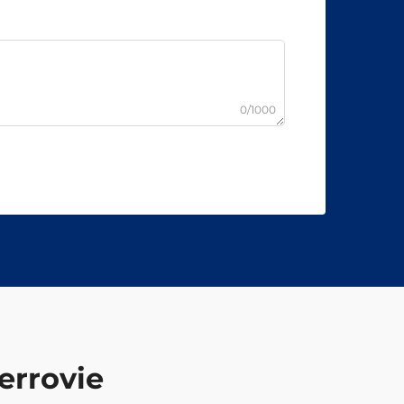
0/1000
ferrovie