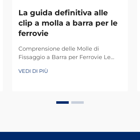
La guida definitiva alle
clip a molla a barra per le
ferrovie
Comprensione delle Molle di
Fissaggio a Barra per Ferrovie Le
molle di fissaggio a barra fungono
VEDI DI PIÙ
da dispositivi di fissaggio speciali
che svolgono un ruolo chiave nei
sistemi ferroviari di tutto il mondo.
Fondamentalmente, mantengono i
binari correttamente fissati in modo
che tutto resti in pista. Ciò che
rende efficienti queste molle è la
loro capacità di resistere alle