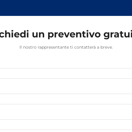
sollecitazioni causate dal
movimento dei treni e dalle
variazioni di temperatura.
chiedi un preventivo gratu
Il nostro rappresentante ti contatterà a breve.