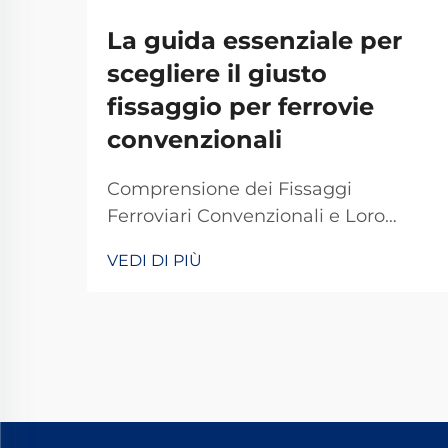
La guida essenziale per
scegliere il giusto
fissaggio per ferrovie
convenzionali
Comprensione dei Fissaggi
Ferroviari Convenzionali e Loro
Importanza I fissaggi ferroviari
VEDI DI PIÙ
tradizionali svolgono un ruolo
fondamentale nel mantenere stabili
e sicuri i binari dei treni per le
operazioni quotidiane. La maggior
parte dei sistemi si basa su
componenti standard, tra cui
bulloni, dadi e altri elementi di