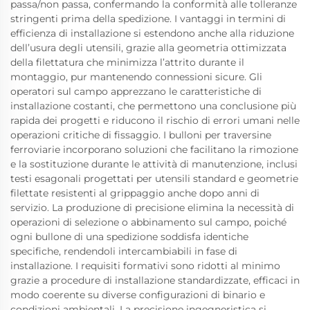
passa/non passa, confermando la conformità alle tolleranze
stringenti prima della spedizione. I vantaggi in termini di
efficienza di installazione si estendono anche alla riduzione
dell’usura degli utensili, grazie alla geometria ottimizzata
della filettatura che minimizza l’attrito durante il
montaggio, pur mantenendo connessioni sicure. Gli
operatori sul campo apprezzano le caratteristiche di
installazione costanti, che permettono una conclusione più
rapida dei progetti e riducono il rischio di errori umani nelle
operazioni critiche di fissaggio. I bulloni per traversine
ferroviarie incorporano soluzioni che facilitano la rimozione
e la sostituzione durante le attività di manutenzione, inclusi
testi esagonali progettati per utensili standard e geometrie
filettate resistenti al grippaggio anche dopo anni di
servizio. La produzione di precisione elimina la necessità di
operazioni di selezione o abbinamento sul campo, poiché
ogni bullone di una spedizione soddisfa identiche
specifiche, rendendoli intercambiabili in fase di
installazione. I requisiti formativi sono ridotti al minimo
grazie a procedure di installazione standardizzate, efficaci in
modo coerente su diverse configurazioni di binario e
condizioni ambientali. La precisione ingegneristica si