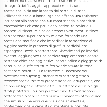
chimiche ed escursioni termiche estreme minacciano
l'integrità dei fissaggi. L'approccio multistrato alla
protezione inizia con la scelta del metallo di base,
utilizzando acciai a bassa lega che offrono una resistenza
intrinseca alla corrosione pur mantenendo le proprietà
meccaniche richieste per le applicazioni ferroviarie. I
processi di zincatura a caldo creano rivestimenti in zinco
con spessore superiore a 85 micron, fornendo una
protezione sacrificale che impedisce la formazione di
ruggine anche in presenza di graffi superficiali che
espongono l'acciaio sottostante. Rivestimenti polimerici
avanzati aggiungono una barriera supplementare contro
sostanze chimiche aggressive, nebbia salina e piogge acide,
comuni nelle infrastrutture ferroviarie situate in zone
costiere e industriali. La resistenza all'adesione del
rivestimento supera gli standard di settore grazie a
tecniche specializzate di preparazione della superficie, che
creano un legame ottimale tra il substrato d'acciaio e gli
strati protettivi. I bulloni per traversine ferroviarie sono
sottoposti a test accelerati di invecchiamento atmosferico
che simulano decenni di esposizione ambientale,
confermandone la capacità di mantenere integrità