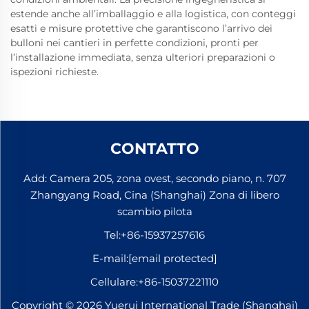
estende anche all’imballaggio e alla logistica, con conteggi
esatti e misure protettive che garantiscono l’arrivo dei
bulloni nei cantieri in perfette condizioni, pronti per
l’installazione immediata, senza ulteriori preparazioni o
ispezioni richieste.
CONTATTO
Add: Camera 205, zona ovest, secondo piano, n. 707
Zhangyang Road, Cina (Shanghai) Zona di libero
scambio pilota
Tel:
+86-15937257616
E-mail:
[email protected]
Cellulare:
+86-15037221110
Copyright © 2026 Yuerui International Trade (Shanghai)