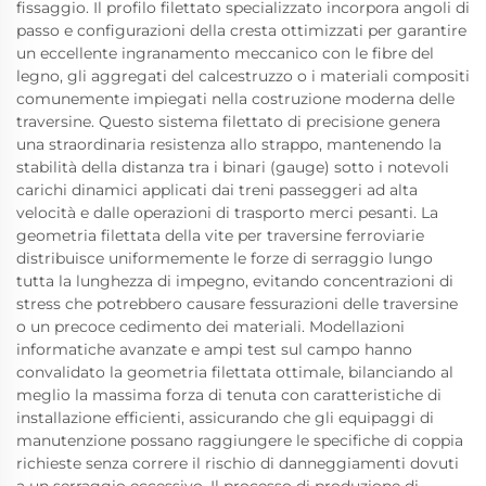
fissaggio. Il profilo filettato specializzato incorpora angoli di
passo e configurazioni della cresta ottimizzati per garantire
un eccellente ingranamento meccanico con le fibre del
legno, gli aggregati del calcestruzzo o i materiali compositi
comunemente impiegati nella costruzione moderna delle
traversine. Questo sistema filettato di precisione genera
una straordinaria resistenza allo strappo, mantenendo la
stabilità della distanza tra i binari (gauge) sotto i notevoli
carichi dinamici applicati dai treni passeggeri ad alta
velocità e dalle operazioni di trasporto merci pesanti. La
geometria filettata della vite per traversine ferroviarie
distribuisce uniformemente le forze di serraggio lungo
tutta la lunghezza di impegno, evitando concentrazioni di
stress che potrebbero causare fessurazioni delle traversine
o un precoce cedimento dei materiali. Modellazioni
informatiche avanzate e ampi test sul campo hanno
convalidato la geometria filettata ottimale, bilanciando al
meglio la massima forza di tenuta con caratteristiche di
installazione efficienti, assicurando che gli equipaggi di
manutenzione possano raggiungere le specifiche di coppia
richieste senza correre il rischio di danneggiamenti dovuti
a un serraggio eccessivo. Il processo di produzione di