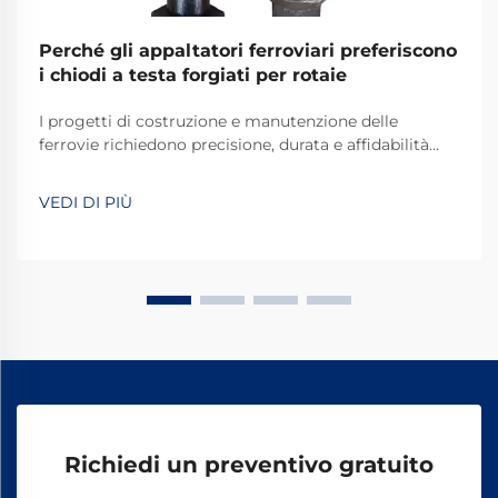
Perché gli appaltatori ferroviari preferiscono
i chiodi a testa forgiati per rotaie
I progetti di costruzione e manutenzione delle
ferrovie richiedono precisione, durata e affidabilità
inossidabile in ogni componente utilizzato. Tra gli
elementi di fissaggio fondamentali che assicurano i
VEDI DI PIÙ
binari alle traverse ferroviarie, i chiodi a cane per
ferrovia forgiati si sono affermati come i ...
Richiedi un preventivo gratuito