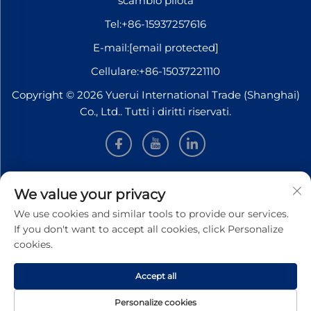
scambio pilota
Tel:
+86-15937257616
E-mail:
[email protected]
Cellulare:
+86-15037221110
Copyright © 2026 Yuerui International Trade (Shanghai)
Co., Ltd.. Tutti i diritti riservati.
INFORMAZIONI
We value your privacy
We use cookies and similar tools to provide our services.
Iscriviti per ricevere la nostra newsletter settimanale
If you don't want to accept all cookies, click Personalize
cookies.
Accept all
INVIA
Personalize cookies