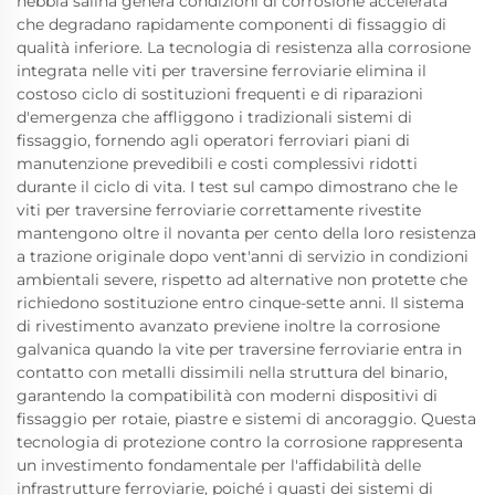
nebbia salina genera condizioni di corrosione accelerata
che degradano rapidamente componenti di fissaggio di
qualità inferiore. La tecnologia di resistenza alla corrosione
integrata nelle viti per traversine ferroviarie elimina il
costoso ciclo di sostituzioni frequenti e di riparazioni
d'emergenza che affliggono i tradizionali sistemi di
fissaggio, fornendo agli operatori ferroviari piani di
manutenzione prevedibili e costi complessivi ridotti
durante il ciclo di vita. I test sul campo dimostrano che le
viti per traversine ferroviarie correttamente rivestite
mantengono oltre il novanta per cento della loro resistenza
a trazione originale dopo vent'anni di servizio in condizioni
ambientali severe, rispetto ad alternative non protette che
richiedono sostituzione entro cinque-sette anni. Il sistema
di rivestimento avanzato previene inoltre la corrosione
galvanica quando la vite per traversine ferroviarie entra in
contatto con metalli dissimili nella struttura del binario,
garantendo la compatibilità con moderni dispositivi di
fissaggio per rotaie, piastre e sistemi di ancoraggio. Questa
tecnologia di protezione contro la corrosione rappresenta
un investimento fondamentale per l'affidabilità delle
infrastrutture ferroviarie, poiché i guasti dei sistemi di