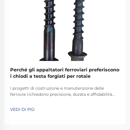
Perché gli appaltatori ferroviari preferiscono
i chiodi a testa forgiati per rotaie
I progetti di costruzione e manutenzione delle
ferrovie richiedono precisione, durata e affidabilità
inossidabile in ogni componente utilizzato. Tra gli
elementi di fissaggio fondamentali che assicurano i
VEDI DI PIÙ
binari alle traverse ferroviarie, i chiodi a cane per
ferrovia forgiati si sono affermati come i ...