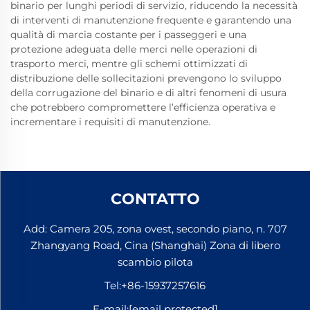
binario per lunghi periodi di servizio, riducendo la necessità
di interventi di manutenzione frequente e garantendo una
qualità di marcia costante per i passeggeri e una
protezione adeguata delle merci nelle operazioni di
trasporto merci, mentre gli schemi ottimizzati di
distribuzione delle sollecitazioni prevengono lo sviluppo
della corrugazione del binario e di altri fenomeni di usura
che potrebbero compromettere l’efficienza operativa e
incrementare i requisiti di manutenzione.
CONTATTO
Add: Camera 205, zona ovest, secondo piano, n. 707
Zhangyang Road, Cina (Shanghai) Zona di libero
scambio pilota
Tel:
+86-15937257616
E-mail:
[email protected]