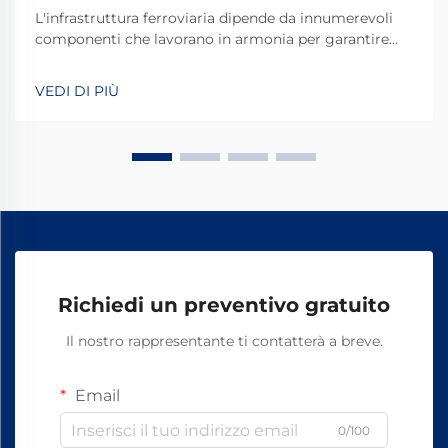
L'infrastruttura ferroviaria dipende da innumerevoli
componenti che lavorano in armonia per garantire
operazioni ferroviarie sicure ed efficienti. Tra questi
elementi fondamentali, la spina per rotaie
VEDI DI PIÙ
rappresenta uno dei sistemi di fissaggio più basilari
ma spesso trascurati che s...
Richiedi un preventivo gratuito
Il nostro rappresentante ti contatterà a breve.
Email
0/100