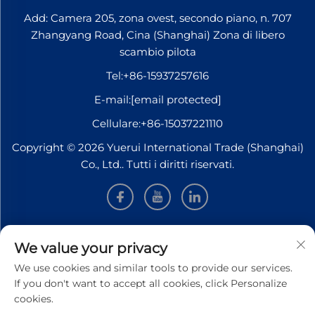
Add: Camera 205, zona ovest, secondo piano, n. 707
Zhangyang Road, Cina (Shanghai) Zona di libero
scambio pilota
Tel:
+86-15937257616
E-mail:
[email protected]
Cellulare:
+86-15037221110
Copyright © 2026 Yuerui International Trade (Shanghai)
Co., Ltd.. Tutti i diritti riservati.
INFORMAZIONI
We value your privacy
We use cookies and similar tools to provide our services.
Iscriviti per ricevere la nostra newsletter settimanale
If you don't want to accept all cookies, click Personalize
cookies.