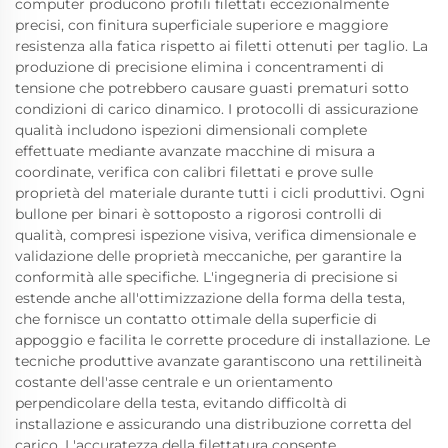
computer producono profili filettati eccezionalmente
precisi, con finitura superficiale superiore e maggiore
resistenza alla fatica rispetto ai filetti ottenuti per taglio. La
produzione di precisione elimina i concentramenti di
tensione che potrebbero causare guasti prematuri sotto
condizioni di carico dinamico. I protocolli di assicurazione
qualità includono ispezioni dimensionali complete
effettuate mediante avanzate macchine di misura a
coordinate, verifica con calibri filettati e prove sulle
proprietà del materiale durante tutti i cicli produttivi. Ogni
bullone per binari è sottoposto a rigorosi controlli di
qualità, compresi ispezione visiva, verifica dimensionale e
validazione delle proprietà meccaniche, per garantire la
conformità alle specifiche. L'ingegneria di precisione si
estende anche all'ottimizzazione della forma della testa,
che fornisce un contatto ottimale della superficie di
appoggio e facilita le corrette procedure di installazione. Le
tecniche produttive avanzate garantiscono una rettilineità
costante dell'asse centrale e un orientamento
perpendicolare della testa, evitando difficoltà di
installazione e assicurando una distribuzione corretta del
carico. L'accuratezza della filettatura consente