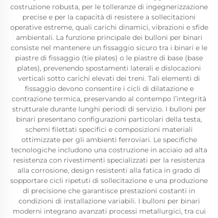
costruzione robusta, per le tolleranze di ingegnerizzazione
precise e per la capacità di resistere a sollecitazioni
operative estreme, quali carichi dinamici, vibrazioni e sfide
ambientali. La funzione principale dei bulloni per binari
consiste nel mantenere un fissaggio sicuro tra i binari e le
piastre di fissaggio (tie plates) o le piastre di base (base
plates), prevenendo spostamenti laterali e dislocazioni
verticali sotto carichi elevati dei treni. Tali elementi di
fissaggio devono consentire i cicli di dilatazione e
contrazione termica, preservando al contempo l’integrità
strutturale durante lunghi periodi di servizio. I bulloni per
binari presentano configurazioni particolari della testa,
schemi filettati specifici e composizioni materiali
ottimizzate per gli ambienti ferroviari. Le specifiche
tecnologiche includono una costruzione in acciaio ad alta
resistenza con rivestimenti specializzati per la resistenza
alla corrosione, design resistenti alla fatica in grado di
sopportare cicli ripetuti di sollecitazione e una produzione
di precisione che garantisce prestazioni costanti in
condizioni di installazione variabili. I bulloni per binari
moderni integrano avanzati processi metallurgici, tra cui