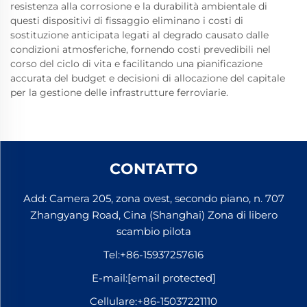
resistenza alla corrosione e la durabilità ambientale di
questi dispositivi di fissaggio eliminano i costi di
sostituzione anticipata legati al degrado causato dalle
condizioni atmosferiche, fornendo costi prevedibili nel
corso del ciclo di vita e facilitando una pianificazione
accurata del budget e decisioni di allocazione del capitale
per la gestione delle infrastrutture ferroviarie.
CONTATTO
Add: Camera 205, zona ovest, secondo piano, n. 707
Zhangyang Road, Cina (Shanghai) Zona di libero
scambio pilota
Tel:
+86-15937257616
E-mail:
[email protected]
Cellulare:
+86-15037221110