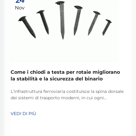
24
Nov
Come i chiodi a testa per rotaie migliorano
la stabilità e la sicurezza del binario
L'infrastruttura ferroviaria costituisce la spina dorsale
dei sistemi di trasporto moderni, in cui ogni
componente svolge un ruolo fondamentale nel
mantenere la sicurezza e l'efficienza operativa. Tra
VEDI DI PIÙ
questi componenti essenziali, i chiodi ferroviari a cane
rappresentano uno dei più...