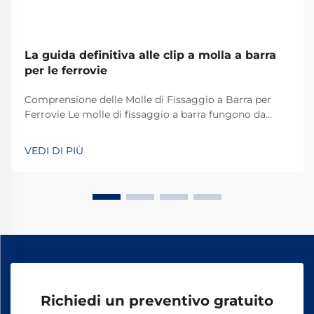
La guida definitiva alle clip a molla a barra
per le ferrovie
Comprensione delle Molle di Fissaggio a Barra per
Ferrovie Le molle di fissaggio a barra fungono da
dispositivi di fissaggio speciali che svolgono un ruolo
chiave nei sistemi ferroviari di tutto il mondo.
VEDI DI PIÙ
Fondamentalmente, mantengono i binari
correttamente fissati in modo che tutto resti in pista.
Ciò che rende efficienti queste molle è la loro
capacità di resistere alle sollecitazioni causate dal
movimento dei treni e dalle variazioni di temperatura.
Richiedi un preventivo gratuito