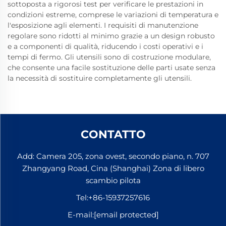
sottoposta a rigorosi test per verificare le prestazioni in
condizioni estreme, comprese le variazioni di temperatura e
l'esposizione agli elementi. I requisiti di manutenzione
regolare sono ridotti al minimo grazie a un design robusto
e a componenti di qualità, riducendo i costi operativi e i
tempi di fermo. Gli utensili sono di costruzione modulare,
che consente una facile sostituzione delle parti usate senza
la necessità di sostituire completamente gli utensili.
CONTATTO
Add: Camera 205, zona ovest, secondo piano, n. 707
Zhangyang Road, Cina (Shanghai) Zona di libero
scambio pilota
Tel:
+86-15937257616
E-mail:
[email protected]