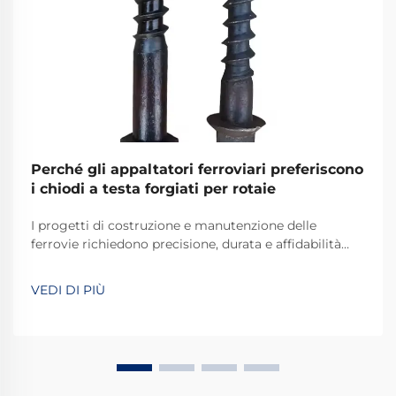
Perché gli appaltatori ferroviari preferiscono
i chiodi a testa forgiati per rotaie
I progetti di costruzione e manutenzione delle
ferrovie richiedono precisione, durata e affidabilità
inossidabile in ogni componente utilizzato. Tra gli
elementi di fissaggio fondamentali che assicurano i
VEDI DI PIÙ
binari alle traverse ferroviarie, i chiodi a cane per
ferrovia forgiati si sono affermati come i ...