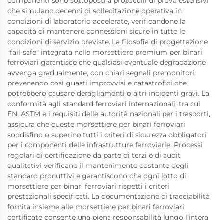
componenti sono sottoposti a protocolli di prova estensivi
che simulano decenni di sollecitazione operativa in
condizioni di laboratorio accelerate, verificandone la
capacità di mantenere connessioni sicure in tutte le
condizioni di servizio previste. La filosofia di progettazione
"fail-safe" integrata nelle morsettiere premium per binari
ferroviari garantisce che qualsiasi eventuale degradazione
avvenga gradualmente, con chiari segnali premonitori,
prevenendo così guasti improvvisi e catastrofici che
potrebbero causare deragliamenti o altri incidenti gravi. La
conformità agli standard ferroviari internazionali, tra cui
EN, ASTM e i requisiti delle autorità nazionali per i trasporti,
assicura che queste morsettiere per binari ferroviari
soddisfino o superino tutti i criteri di sicurezza obbligatori
per i componenti delle infrastrutture ferroviarie. Processi
regolari di certificazione da parte di terzi e di audit
qualitativi verificano il mantenimento costante degli
standard produttivi e garantiscono che ogni lotto di
morsettiere per binari ferroviari rispetti i criteri
prestazionali specificati. La documentazione di tracciabilità
fornita insieme alle morsettiere per binari ferroviari
certificate consente una piena responsabilità lungo l’intera