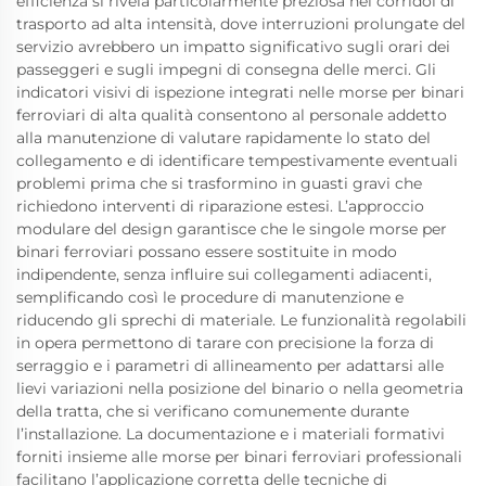
efficienza si rivela particolarmente preziosa nei corridoi di
trasporto ad alta intensità, dove interruzioni prolungate del
servizio avrebbero un impatto significativo sugli orari dei
passeggeri e sugli impegni di consegna delle merci. Gli
indicatori visivi di ispezione integrati nelle morse per binari
ferroviari di alta qualità consentono al personale addetto
alla manutenzione di valutare rapidamente lo stato del
collegamento e di identificare tempestivamente eventuali
problemi prima che si trasformino in guasti gravi che
richiedono interventi di riparazione estesi. L’approccio
modulare del design garantisce che le singole morse per
binari ferroviari possano essere sostituite in modo
indipendente, senza influire sui collegamenti adiacenti,
semplificando così le procedure di manutenzione e
riducendo gli sprechi di materiale. Le funzionalità regolabili
in opera permettono di tarare con precisione la forza di
serraggio e i parametri di allineamento per adattarsi alle
lievi variazioni nella posizione del binario o nella geometria
della tratta, che si verificano comunemente durante
l’installazione. La documentazione e i materiali formativi
forniti insieme alle morse per binari ferroviari professionali
facilitano l’applicazione corretta delle tecniche di