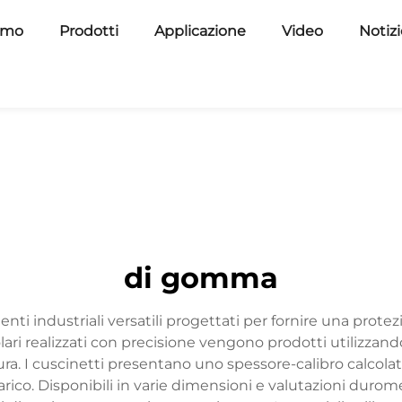
amo
Prodotti
Applicazione
Video
Notiz
di gomma
ti industriali versatili progettati per fornire una prot
olari realizzati con precisione vengono prodotti utilizzan
sura. I cuscinetti presentano uno spessore-calibro calco
arico. Disponibili in varie dimensioni e valutazioni duro