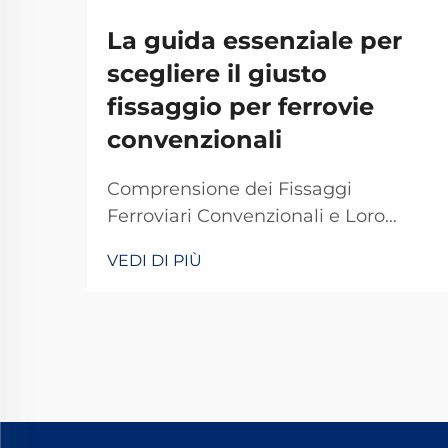
La guida essenziale per
scegliere il giusto
fissaggio per ferrovie
convenzionali
Comprensione dei Fissaggi
Ferroviari Convenzionali e Loro
Importanza I fissaggi ferroviari
VEDI DI PIÙ
tradizionali svolgono un ruolo
fondamentale nel mantenere stabili
e sicuri i binari dei treni per le
operazioni quotidiane. La maggior
parte dei sistemi si basa su
componenti standard, tra cui
bulloni, dadi e altri elementi di