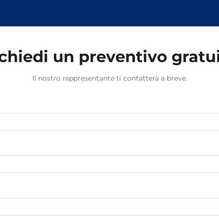
fermo, i binari potrebbero spostarsi
causando problemi di sicurezza.
chiedi un preventivo gratu
Il nostro rappresentante ti contatterà a breve.