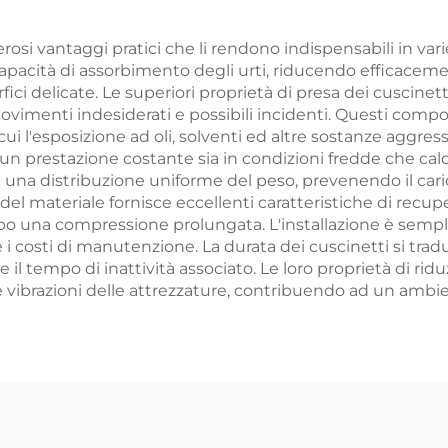
i vantaggi pratici che li rendono indispensabili in varie 
capacità di assorbimento degli urti, riducendo efficacemen
ci delicate. Le superiori proprietà di presa dei cuscine
movimenti indesiderati e possibili incidenti. Questi com
 cui l'esposizione ad oli, solventi ed altre sostanze aggres
e un prestazione costante sia in condizioni fredde che cal
nte una distribuzione uniforme del peso, prevenendo il c
ale del materiale fornisce eccellenti caratteristiche di re
opo una compressione prolungata. L'installazione è sempli
i costi di manutenzione. La durata dei cuscinetti si trad
 tempo di inattività associato. Le loro proprietà di ridu
e vibrazioni delle attrezzature, contribuendo ad un ambien