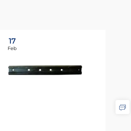
17
1
Feb
Fe