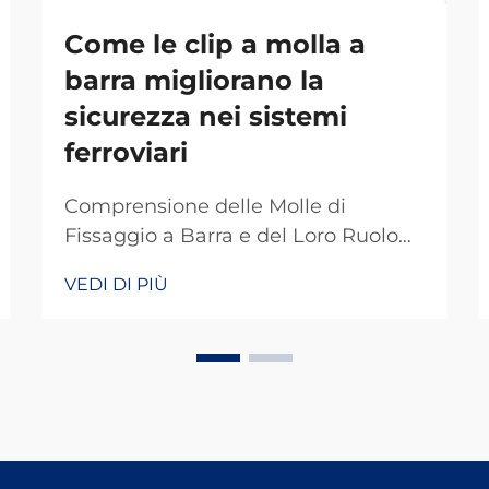
Come le clip a molla a
barra migliorano la
sicurezza nei sistemi
ferroviari
Comprensione delle Molle di
Fissaggio a Barra e del Loro Ruolo
nella Sicurezza Ferroviaria Le molle
VEDI DI PIÙ
di fissaggio a barra fungono da
particolari dispositivi di fissaggio
che mantengono i binari attaccati
alle traversine in modo che non si
muovano quando vengono caricati
di peso. Senza questi piccoli
componenti che tengono tutto