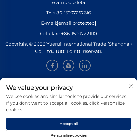
scambio pilota
Tel:
+86-15937257616
E-mail:
[email protected]
Cellulare:
+86-15037221110
Copyright © 2026 Yuerui International Trade (Shanghai)
Co., Ltd.. Tutti i diritti riservati.
INFORMAZIONI
We value your privacy
We use cookies and similar tools to provide our services.
Iscriviti per ricevere la nostra newsletter settimanale
If you don't want to accept all cookies, click Personalize
cookies.
Accept all
INVIA
Personalize cookies