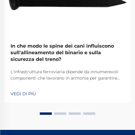
In che modo le spine dei cani influiscono
sull'allineamento del binario e sulla
sicurezza del treno?
L'infrastruttura ferroviaria dipende da innumerevoli
componenti che lavorano in armonia per garantire
operazioni ferroviarie sicure ed efficienti. Tra questi
elementi fondamentali, la spina per rotaie
VEDI DI PIÙ
rappresenta uno dei sistemi di fissaggio più basilari
ma spesso trascurati che s...