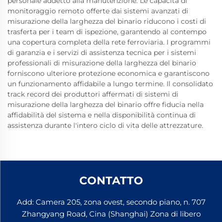
personale addetto alla manutenzione. Le capacità di
monitoraggio remoto offerte dai sistemi avanzati di
misurazione della larghezza del binario riducono i costi di
trasferta per i team di ispezione, garantendo al contempo
una copertura completa della rete ferroviaria. I programmi
di garanzia e i servizi di assistenza tecnica per i sistemi
professionali di misurazione della larghezza del binario
forniscono ulteriore protezione economica e garantiscono
un funzionamento affidabile a lungo termine. Il consolidato
track record dei produttori affermati di sistemi di
misurazione della larghezza del binario offre fiducia nella
affidabilità del sistema e nella disponibilità continua di
assistenza durante l'intero ciclo di vita delle attrezzature.
CONTATTO
Add: Camera 205, zona ovest, secondo piano, n. 707
Zhangyang Road, Cina (Shanghai) Zona di libero