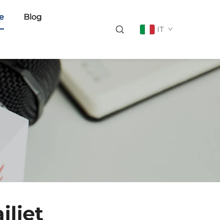
ie
Blog
IT
iljet