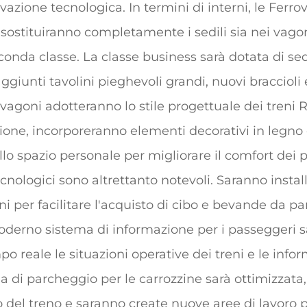
vazione tecnologica. In termini di interni, le Ferro
sostituiranno completamente i sedili sia nei vagon
econda classe. La classe business sarà dotata di se
aggiunti tavolini pieghevoli grandi, nuovi braccioli
 vagoni adotteranno lo stile progettuale dei treni R
one, incorporeranno elementi decorativi in legno
llo spazio personale per migliorare il comfort dei 
cnologici sono altrettanto notevoli. Saranno installa
ni per facilitare l'acquisto di cibo e bevande da pa
derno sistema di informazione per i passeggeri s
o reale le situazioni operative dei treni e le infor
ea di parcheggio per le carrozzine sarà ottimizzata, 
 del treno e saranno create nuove aree di lavoro p