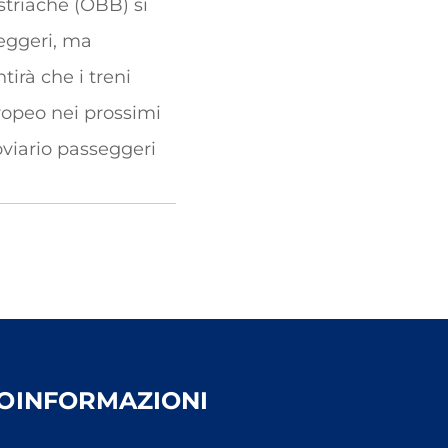
striache (ÖBB) si
eggeri, ma
tirà che i treni
ropeo nei prossimi
oviario passeggeri
O
INFORMAZIONI