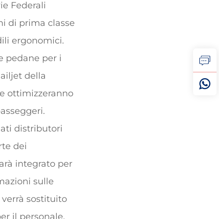
vie Federali
i di prima classe
dili ergonomici.
 e pedane per i
ailjet della
 e ottimizzeranno
passeggeri.
ti distributori
rte dei
arà integrato per
mazioni sulle
verrà sostituito
er il personale,