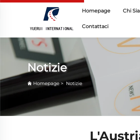
Homepage
Chi Si
Contattaci
Notizie
Homepage
>
Notizie
L'Austri