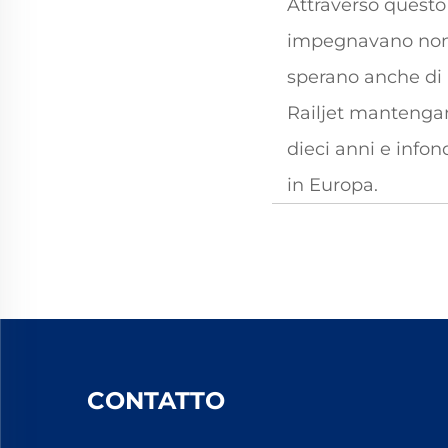
Attraverso questo
impegnavano non s
sperano anche di m
Railjet mantengan
dieci anni e infon
in Europa.
CONTATTO