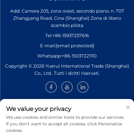
Add: Camera 205, zona ovest, secondo piano, n. 707
Zhangyang Road, Cina (Shanghai) Zona di libero
scambio pilota
Tel:
+86-15937257616
E-mail:
[email protected]
Whatsapp:
+86-15037221110
Copyright © 2026 Yuerui International Trade (Shanghai)
Co., Ltd.. Tutti i diritti riservati.
INFORMAZIONI
We value your privacy
We use cookies and similar tools to provide our services.
Iscriviti per ricevere la nostra newsletter settimanale
If you don't want to accept all cookies, click Personalize
cookies.