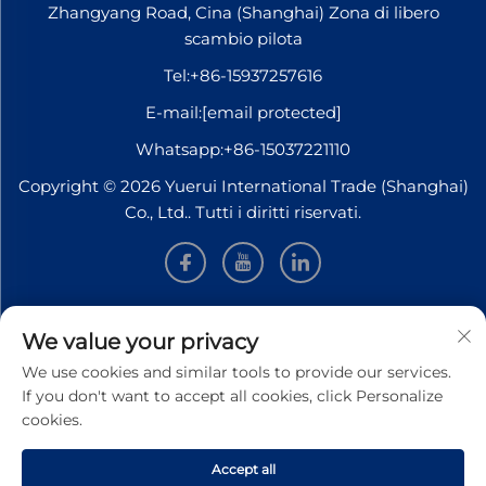
Zhangyang Road, Cina (Shanghai) Zona di libero
scambio pilota
Tel:
+86-15937257616
E-mail:
[email protected]
Whatsapp:
+86-15037221110
Copyright © 2026 Yuerui International Trade (Shanghai)
Co., Ltd.. Tutti i diritti riservati.
INFORMAZIONI
We value your privacy
We use cookies and similar tools to provide our services.
Iscriviti per ricevere la nostra newsletter settimanale
If you don't want to accept all cookies, click Personalize
cookies.
Accept all