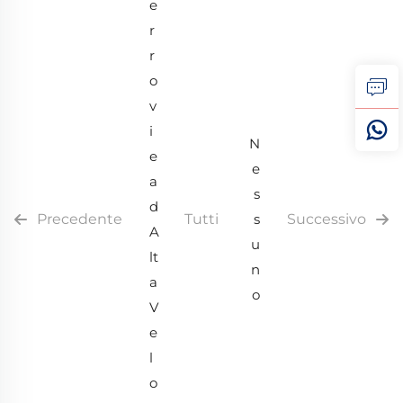
e
r
r
o
v
i
N
e
e
a
s
d
Precedente
Tutti
s
Successivo
A
u
lt
n
a
o
V
e
l
o