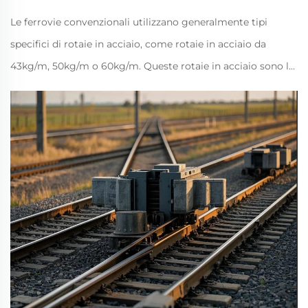
Le ferrovie convenzionali utilizzano generalmente tipi
specifici di rotaie in acciaio, come rotaie in acciaio da
43kg/m, 50kg/m o 60kg/m. Queste rotaie in acciaio sono la
base per l'operazione dei treni, sopportando direttamente la
pressione e l'attrito delle ruote. I sistemi di fissaggio
elastici...