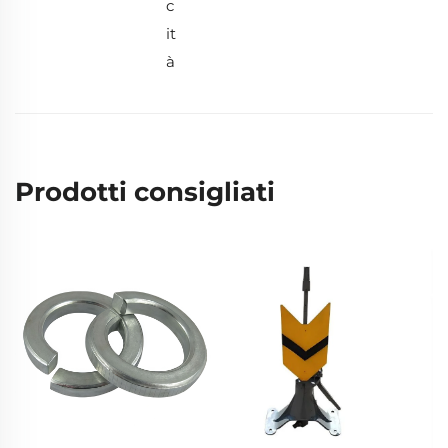
c
it
à
Prodotti consigliati