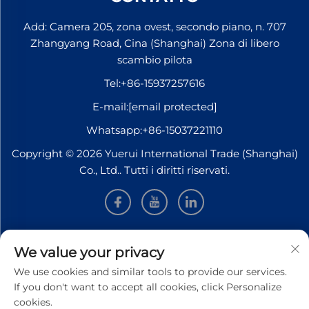
Add: Camera 205, zona ovest, secondo piano, n. 707
Zhangyang Road, Cina (Shanghai) Zona di libero
scambio pilota
Tel:
+86-15937257616
E-mail:
[email protected]
Whatsapp:
+86-15037221110
Copyright © 2026 Yuerui International Trade (Shanghai)
Co., Ltd.. Tutti i diritti riservati.
INFORMAZIONI
We value your privacy
We use cookies and similar tools to provide our services.
Iscriviti per ricevere la nostra newsletter settimanale
If you don't want to accept all cookies, click Personalize
cookies.