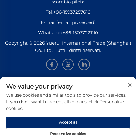
scambio pilota
Tel:
+86-15937257616
E-mail:
[email protected]
Whatsapp:
+86-15037221110
Copyright © 2026 Yuerui International Trade (Shanghai)
Co., Ltd.. Tutti i diritti riservati.
INFORMAZIONI
We value your privacy
We use cookies and similar tools to provide our services.
Iscriviti per ricevere la nostra newsletter settimanale
If you don't want to accept all cookies, click Personalize
cookies.
Accept all
Invia
Personalize cookies