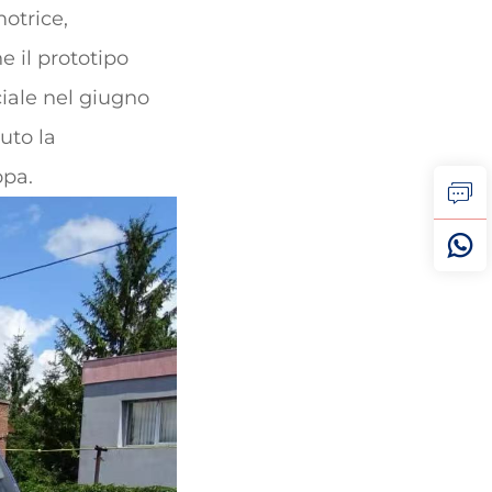
otrice,
e il prototipo
ciale nel giugno
uto la
opa.