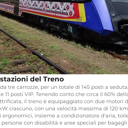
stazioni del Treno
 tre carrozze, per un totale di 145 posti a seduta,
e 11 posti VIP. Tenendo conto che circa il 60% della
rificata, il treno è equipaggiato con due motori d
 kW ciascuno, con una velocità massima di 120 km/
li ergonomici, insieme a condizionatore d'aria, toil
e persone con disabilità e aree speciali per bagagli