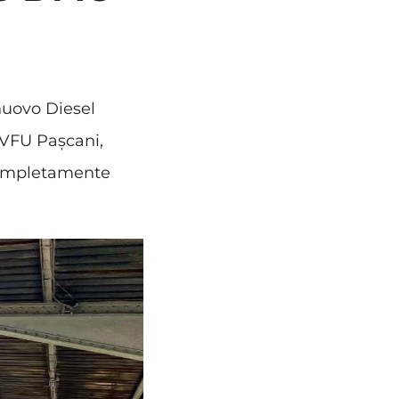
uovo Diesel
 VFU Pașcani,
 completamente