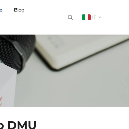
ie
Blog
IT
no DMU