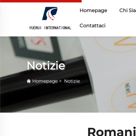
Homepage
Chi Si
Contattaci
Notizie
Homepage
>
Notizie
Romania