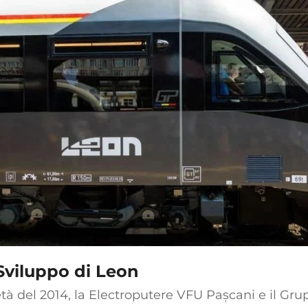
Sviluppo di Leon
tà del 2014, la Electroputere VFU Pașcani e il 