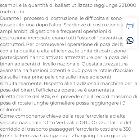
scambi, e la quantità di ballast utilizzato raggiunge 221.000
metri cubi.
Durante il processo di costruzione, le difficoltà si sono
susseguite una dopo l'altra. Scadenze di costruzione serrate,
ampi ambiti di gestione e frequenti operazioni di
costruzione incrociate erano tutti "ostacoli" davanti agli
costruttori. Per promuovere l'operazione di posa dei binari
con alta qualità e alta efficienza, le unità di costruzione
partecipanti hanno attivato attrezzature per la posa dei
binari adiacenti di livello nazionale. Questa attrezzatura
avanzata ha funzioni potenti e può posare rotaie d'acciaio
sia sulla linea principale che sulle linee adiacenti
simultaneamente. Rispetto alle tradizionali macchine per la
posa dei binari, l'efficienza operativa è aumentata
direttamente del 50%, e si prevede che il record massimo di
posa di rotaie lunghe giornaliere possa raggiungere i 9
chilometri.
Come componente chiave della rete ferroviaria ad alta
velocità nazionale "Otto Verticali e Otto Orizzontali" e del
corridoio di trasporto passeggeri ferroviario costiero a 350
km/h, la Ferrovia Guangzhou - Zhanjiang ha un grande