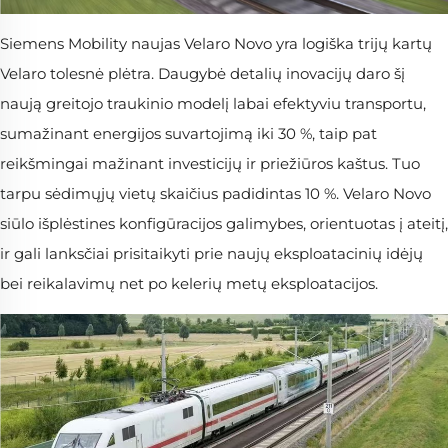
Siemens Mobility naujas Velaro Novo yra logiška trijų kartų
Velaro tolesnė plėtra. Daugybė detalių inovacijų daro šį
naują greitojo traukinio modelį labai efektyviu transportu,
sumažinant energijos suvartojimą iki 30 %, taip pat
reikšmingai mažinant investicijų ir priežiūros kaštus. Tuo
tarpu sėdimųjų vietų skaičius padidintas 10 %. Velaro Novo
siūlo išplėstines konfigūracijos galimybes, orientuotas į ateitį,
ir gali lanksčiai prisitaikyti prie naujų eksploatacinių idėjų
bei reikalavimų net po kelerių metų eksploatacijos.