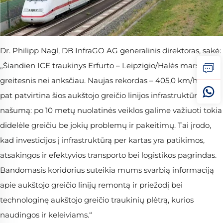
Dr. Philipp Nagl, DB InfraGO AG generalinis direktoras, sakė:
„Šiandien ICE traukinys Erfurto – Leipzigio/Halės maršrute
greitesnis nei anksčiau. Naujas rekordas – 405,0 km/h – taip
pat patvirtina šios aukštojo greičio linijos infrastruktūros
našumą: po 10 metų nuolatinės veiklos galime važiuoti tokia
didelėle greičiu be jokių problemų ir pakeitimų. Tai įrodo,
kad investicijos į infrastruktūrą per kartas yra patikimos,
atsakingos ir efektyvios transporto bei logistikos pagrindas.
Bandomasis koridorius suteikia mums svarbią informaciją
apie aukštojo greičio linijų remontą ir priežodį bei
technologinę aukštojo greičio traukinių plėtrą, kurios
naudingos ir keleiviams.“