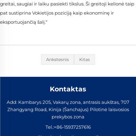
greitai, saugiai ir laiku pasiekti tikslus. Ši greitoji kelionė taip
pat sustiprina Vokietijos poziciją kaip ekonominę ir
eksportuojančią šalį.“
Ankstesnis
Kitas
Kontaktas
Add: Kambarys 205, Vakarų zona, antrasis aukštas, 707
Zhangyang Road, Kinija (Šanchajus) Pilotinė laisvosios
prekybos zona
Tel.:
+86-15937257616