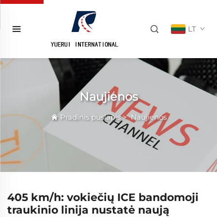
LT
Naujienos
Pradinis puslapis
>
Naujienos
405 km/h: vokiečių ICE bandomoji
traukinio linija nustatė naują