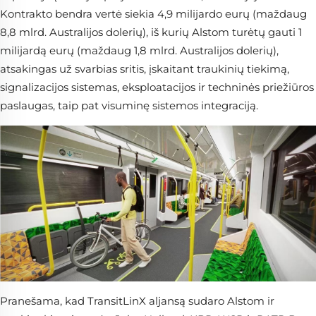
Kontrakto bendra vertė siekia 4,9 milijardo eurų (maždaug
8,8 mlrd. Australijos dolerių), iš kurių Alstom turėtų gauti 1
milijardą eurų (maždaug 1,8 mlrd. Australijos dolerių),
atsakingas už svarbias sritis, įskaitant traukinių tiekimą,
signalizacijos sistemas, eksploatacijos ir techninės priežiūros
paslaugas, taip pat visuminę sistemos integraciją.
Pranešama, kad TransitLinX aljansą sudaro Alstom ir