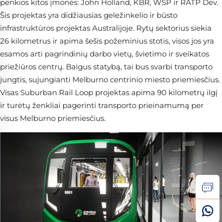
penkios kitos įmonės: John Holland, KBR, WSP ir RATP Dev.
Šis projektas yra didžiausias geležinkelio ir būsto
infrastruktūros projektas Australijoje. Rytų sektorius siekia
26 kilometrus ir apima šešis požeminius stotis, visos jos yra
esamos arti pagrindinių darbo vietų, švietimo ir sveikatos
priežiūros centrų. Baigus statybą, tai bus svarbi transporto
jungtis, sujungianti Melburno centrinio miesto priemiesčius.
Visas Suburban Rail Loop projektas apima 90 kilometrų ilgį
ir turėtų ženkliai pagerinti transporto prieinamumą per
visus Melburno priemiesčius.