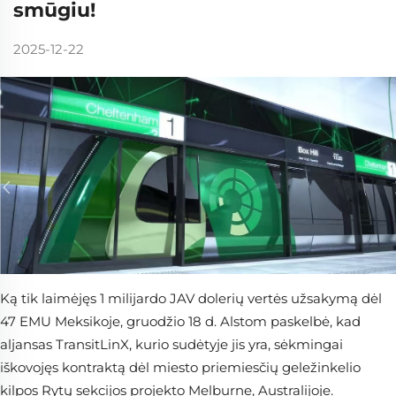
smūgiu!
2025-12-22
Ką tik laimėjęs 1 milijardo JAV dolerių vertės užsakymą dėl
47 EMU Meksikoje, gruodžio 18 d. Alstom paskelbė, kad
aljansas TransitLinX, kurio sudėtyje jis yra, sėkmingai
iškovojęs kontraktą dėl miesto priemiesčių geležinkelio
kilpos Rytų sekcijos projekto Melburne, Australijoje.