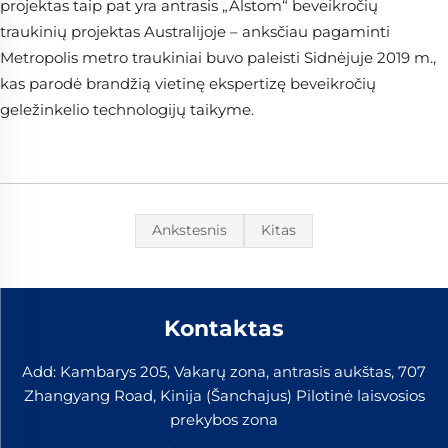
projektas taip pat yra antrasis „Alstom“ beveikročių
traukinių projektas Australijoje – anksčiau pagaminti
Metropolis metro traukiniai buvo paleisti Sidnėjuje 2019 m.,
kas parodė brandžią vietinę ekspertizę beveikročių
geležinkelio technologijų taikyme.
Ankstesnis
Kitas
Kontaktas
Add: Kambarys 205, Vakarų zona, antrasis aukštas, 707
Zhangyang Road, Kinija (Šanchajus) Pilotinė laisvosios
prekybos zona