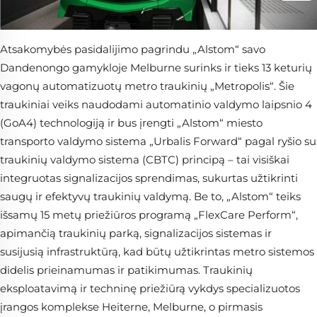
Atsakomybės pasidalijimo pagrindu „Alstom“ savo
Dandenongo gamykloje Melburne surinks ir tieks 13 keturių
vagonų automatizuotų metro traukinių „Metropolis“. Šie
traukiniai veiks naudodami automatinio valdymo laipsnio 4
(GoA4) technologiją ir bus įrengti „Alstom“ miesto
transporto valdymo sistema „Urbalis Forward“ pagal ryšio su
traukinių valdymo sistema (CBTC) principą – tai visiškai
integruotas signalizacijos sprendimas, sukurtas užtikrinti
saugų ir efektyvų traukinių valdymą. Be to, „Alstom“ teiks
išsamų 15 metų priežiūros programą „FlexCare Perform“,
apimančią traukinių parką, signalizacijos sistemas ir
susijusią infrastruktūrą, kad būtų užtikrintas metro sistemos
didelis prieinamumas ir patikimumas. Traukinių
eksploatavimą ir techninę priežiūrą vykdys specializuotos
įrangos komplekse Heiterne, Melburne, o pirmasis