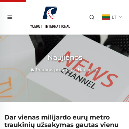
LT
Naujienos
Pradinis puslapis
>
Naujienos
Dar vienas milijardo eurų metro
traukinių užsakymas gautas vienu