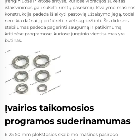
įrenginiuose ir kitose srityse, kuriose vibracijos sukeltas
išlaisvinimas gali sukelti rimtų pasekmių. Išvalymo mašinos
konstrukcija padeda išlaikyti pastovią užtaisymo jėgą, todėl
nereikia dažnai ją prižiūrėti ir vėl sugriežtinti. Šis didesnis
stabilumas padeda pagerinti saugumą ir patikimumą
kritinėse programose, kuriose junginio vientisumas yra
būtinas.
Įvairios taikomosios
programos suderinamumas
6 25 50 mm plokštosios skalbimo mašinos pasirodo