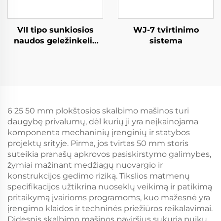
VII tipo sunkiosios
WJ-7 tvirtinimo
naudos geležinkelio
sistema
tvirtinimo sistema
6 25 50 mm plokštosios skalbimo mašinos turi
daugybę privalumų, dėl kurių ji yra neįkainojama
komponenta mechaninių įrenginių ir statybos
projektų srityje. Pirma, jos tvirtas 50 mm storis
suteikia pranašų apkrovos pasiskirstymo galimybes,
žymiai mažinant medžiagų nuovargio ir
konstrukcijos gedimo riziką. Tikslios matmenų
specifikacijos užtikrina nuoseklų veikimą ir patikimą
pritaikymą įvairioms programoms, kuo mažesnė yra
įrengimo klaidos ir techninės priežiūros reikalavimai.
Didesnis skalbimo mašinos paviršius sukuria puikų