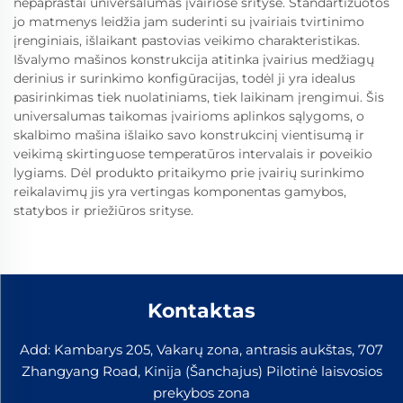
nepaprastai universalumas įvairiose srityse. Standartizuotos
jo matmenys leidžia jam suderinti su įvairiais tvirtinimo
įrenginiais, išlaikant pastovias veikimo charakteristikas.
Išvalymo mašinos konstrukcija atitinka įvairius medžiagų
derinius ir surinkimo konfigūracijas, todėl ji yra idealus
pasirinkimas tiek nuolatiniams, tiek laikinam įrengimui. Šis
universalumas taikomas įvairioms aplinkos sąlygoms, o
skalbimo mašina išlaiko savo konstrukcinį vientisumą ir
veikimą skirtinguose temperatūros intervalais ir poveikio
lygiams. Dėl produkto pritaikymo prie įvairių surinkimo
reikalavimų jis yra vertingas komponentas gamybos,
statybos ir priežiūros srityse.
Kontaktas
Add: Kambarys 205, Vakarų zona, antrasis aukštas, 707
Zhangyang Road, Kinija (Šanchajus) Pilotinė laisvosios
prekybos zona