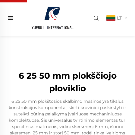
LT
6 25 50 mm plokščiojo
ploviklio
6 25 50 mm plokštosios skalbimo mašinos yra tikslūs
konstrukcijos komponentai, skirti kroviniui paskirstyti ir
suteikti būtiną palaikymą įvairiuose mechaniniuose
komplektuose. Šis universalus tvirtinimo elementas turi
specifinius matmenis, vidinį skersmenį 6 mm, išorinį
skersmenį 25 mm ir storį 50 mm, todėl tinka įvairioms