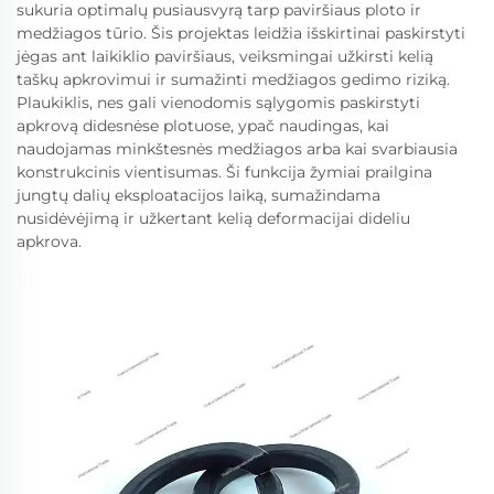
sukuria optimalų pusiausvyrą tarp paviršiaus ploto ir
medžiagos tūrio. Šis projektas leidžia išskirtinai paskirstyti
jėgas ant laikiklio paviršiaus, veiksmingai užkirsti kelią
taškų apkrovimui ir sumažinti medžiagos gedimo riziką.
Plaukiklis, nes gali vienodomis sąlygomis paskirstyti
apkrovą didesnėse plotuose, ypač naudingas, kai
naudojamas minkštesnės medžiagos arba kai svarbiausia
konstrukcinis vientisumas. Ši funkcija žymiai prailgina
jungtų dalių eksploatacijos laiką, sumažindama
nusidėvėjimą ir užkertant kelią deformacijai dideliu
apkrova.