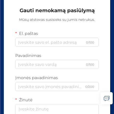
Gauti nemokamą pasiūlymą
Mūsų atstovas susisieks su jumis netrukus.
El. paštas
0/100
Pavadinimas
0/100
Įmonės pavadinimas
0/200
Žinutė