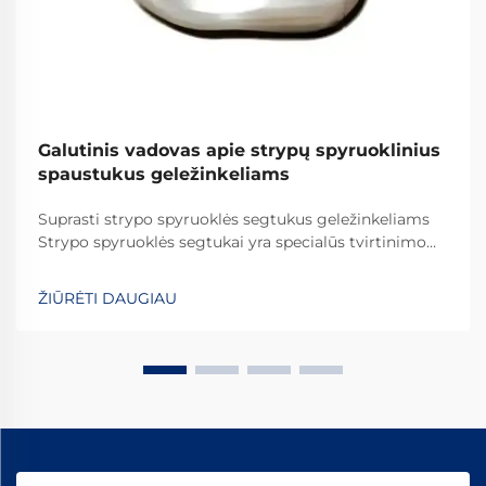
Galutinis vadovas apie strypų spyruoklinius
spaustukus geležinkeliams
Suprasti strypo spyruoklės segtukus geležinkeliams
Strypo spyruoklės segtukai yra specialūs tvirtinimo
elementai, kurie vaidina svarbų vaidmenį visame
pasaulyje esančiuose geležinkelių sistemose. Jie
ŽIŪRĖTI DAUGIAU
užtikrina, kad bėgiai būtų tinkamai pritvirtinti, kad
viskas išliktų savo vietoje. Ką daro šiuos segtukus
efektyviais...