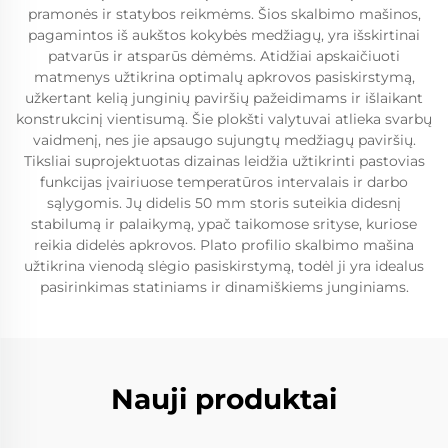
pramonės ir statybos reikmėms. Šios skalbimo mašinos,
pagamintos iš aukštos kokybės medžiagų, yra išskirtinai
patvarūs ir atsparūs dėmėms. Atidžiai apskaičiuoti
matmenys užtikrina optimalų apkrovos pasiskirstymą,
užkertant kelią junginių paviršių pažeidimams ir išlaikant
konstrukcinį vientisumą. Šie plokšti valytuvai atlieka svarbų
vaidmenį, nes jie apsaugo sujungtų medžiagų paviršių.
Tiksliai suprojektuotas dizainas leidžia užtikrinti pastovias
funkcijas įvairiuose temperatūros intervalais ir darbo
sąlygomis. Jų didelis 50 mm storis suteikia didesnį
stabilumą ir palaikymą, ypač taikomose srityse, kuriose
reikia didelės apkrovos. Plato profilio skalbimo mašina
užtikrina vienodą slėgio pasiskirstymą, todėl ji yra idealus
pasirinkimas statiniams ir dinamiškiems junginiams.
Nauji produktai