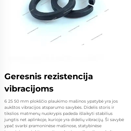
Geresnis rezistencija
vibracijoms
6 25 50 mm plokščio plaukimo mašinos ypatybė yra jos
aukštos vibracijos atsparumo savybės. Didelis storis ir
tikslios matmenų nuokrypis padeda išlaikyti stabilius
jungtis net aplinkoje, kurioje yra didelių vibracijų. Ši savybė
ypač svarbi pramoninėse mašinose, statybinėse