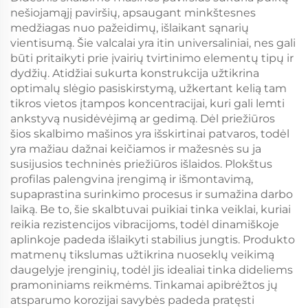
nešiojamąjį paviršių, apsaugant minkštesnes
medžiagas nuo pažeidimų, išlaikant sąnarių
vientisumą. Šie valcalai yra itin universaliniai, nes gali
būti pritaikyti prie įvairių tvirtinimo elementų tipų ir
dydžių. Atidžiai sukurta konstrukcija užtikrina
optimalų slėgio pasiskirstymą, užkertant kelią tam
tikros vietos įtampos koncentracijai, kuri gali lemti
ankstyvą nusidėvėjimą ar gedimą. Dėl priežiūros
šios skalbimo mašinos yra išskirtinai patvaros, todėl
yra mažiau dažnai keičiamos ir mažesnės su ja
susijusios techninės priežiūros išlaidos. Plokštus
profilas palengvina įrengimą ir išmontavimą,
supaprastina surinkimo procesus ir sumažina darbo
laiką. Be to, šie skalbtuvai puikiai tinka veiklai, kuriai
reikia rezistencijos vibracijoms, todėl dinamiškoje
aplinkoje padeda išlaikyti stabilius jungtis. Produkto
matmenų tikslumas užtikrina nuoseklų veikimą
daugelyje įrenginių, todėl jis idealiai tinka dideliems
pramoniniams reikmėms. Tinkamai apibrėžtos jų
atsparumo korozijai savybės padeda pratęsti