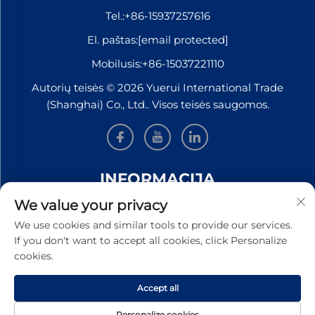
Tel.:
+86-15937257616
El. paštas:
[email protected]
Mobilusis:
+86-15037221110
Autorių teisės © 2026 Yuerui International Trade
(Shanghai) Co., Ltd.. Visos teisės saugomos.
INFORMACIJA
We value your privacy
Užsiregistruokite, kad gautumėte mūsų savaitinį
We use cookies and similar tools to provide our services.
naujienlaiškį
If you don't want to accept all cookies, click Personalize
cookies.
Accept all
PATEIKTI
Personalize cookies