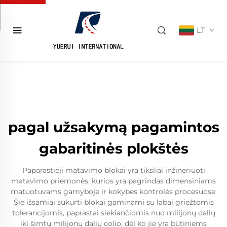
LT
pagal užsakymą pagamintos
gabaritinės plokštės
Paparastieji matavimo blokai yra tiksliai inžineriuoti
matavimo priemonės, kurios yra pagrindas dimensiniams
matuotuvams gamyboje ir kokybės kontrolės procesuose.
Šie išsamiai sukurti blokai gaminami su labai griežtomis
tolerancijomis, paprastai siekiančiomis nuo milijonų dalių
iki šimtų milijonų dalių colio, dėl ko jie yra būtiniems