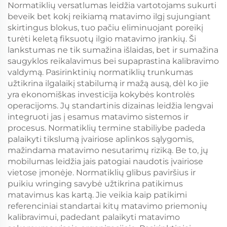
Normatiklių versatlumas leidžia vartotojams sukurti
beveik bet kokį reikiamą matavimo ilgį sujungiant
skirtingus blokus, tuo pačiu eliminuojant poreikį
turėti keletą fiksuotų ilgio matavimo įrankių. Ši
lankstumas ne tik sumažina išlaidas, bet ir sumažina
saugyklos reikalavimus bei supaprastina kalibravimo
valdymą. Pasirinktinių normatiklių trunkumas
užtikrina ilgalaikį stabilumą ir mažą ausą, dėl ko jie
yra ekonomiškas investicija kokybės kontrolės
operacijoms. Jų standartinis dizainas leidžia lengvai
integruoti jas į esamus matavimo sistemos ir
procesus. Normatiklių termine stabiliybe padeda
palaikyti tikslumą įvairiose aplinkos sąlygomis,
mažindama matavimo nesutarimų riziką. Be to, jų
mobilumas leidžia jais patogiai naudotis įvairiose
vietose įmonėje. Normatiklių glibus paviršius ir
puikiu wringing savybė užtikrina patikimus
matavimus kas kartą. Jie veikia kaip patikimi
referenciniai standartai kitų matavimo priemonių
kalibravimui, padedant palaikyti matavimo