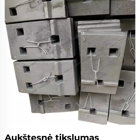
Aukštesnė tikslumas