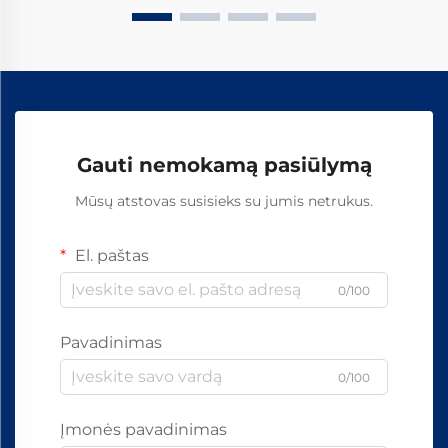
ir...
Gauti nemokamą pasiūlymą
Mūsų atstovas susisieks su jumis netrukus.
El. paštas
0/100
Pavadinimas
0/100
Įmonės pavadinimas