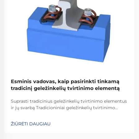
Esminis vadovas, kaip pasirinkti tinkamą
tradicinį geležinkelių tvirtinimo elementą
Suprasti tradicinius geležinkelių tvirtinimo elementus
ir jų svarbą Tradicioniniai geležinkelių tvirtinimo
elementai yra kritiškai svarbūs užtikrinant
geležinkelių bėgių stabilumą ir saugumą kasdienėms
ŽIŪRĖTI DAUGIAU
operacijoms. Daugelis sistemų pasikliauja
standartinėmis detalėmis, įskaitant varžtus, veržles