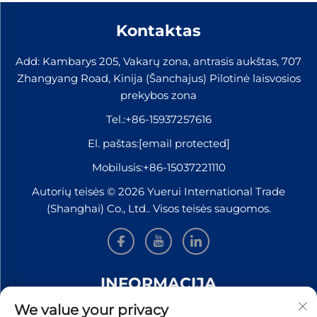
Kontaktas
Add: Kambarys 205, Vakarų zona, antrasis aukštas, 707
Zhangyang Road, Kinija (Šanchajus) Pilotinė laisvosios
prekybos zona
Tel.:
+86-15937257616
El. paštas:
[email protected]
Mobilusis:
+86-15037221110
Autorių teisės © 2026 Yuerui International Trade
(Shanghai) Co., Ltd.. Visos teisės saugomos.
INFORMACIJA
We value your privacy
Užsiregistruokite, kad gautumėte mūsų savaitinį