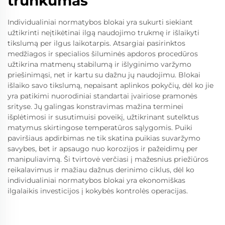
trunkumas
Individualiniai normatybos blokai yra sukurti siekiant
užtikrinti neįtikėtinai ilgą naudojimo trukmę ir išlaikyti
tikslumą per ilgus laikotarpis. Atsargiai pasirinktos
medžiagos ir specialios šiluminės apdoros procedūros
užtikrina matmenų stabilumą ir išlyginimo varžymo
priešinimąsi, net ir kartu su dažnu jų naudojimu. Blokai
išlaiko savo tikslumą, nepaisant aplinkos pokyčių, dėl ko jie
yra patikimi nuorodiniai standartai įvairiose pramonės
srityse. Jų galingas konstravimas mažina terminei
išplėtimosi ir susutimuisi poveikį, užtikrinant sutelktus
matymus skirtingose temperatūros sąlygomis. Puiki
paviršiaus apdirbimas ne tik skatina puikias suvaržymo
savybes, bet ir apsaugo nuo korozijos ir pažeidimų per
manipuliavimą. Ši tvirtovė verčiasi į mažesnius priežiūros
reikalavimus ir mažiau dažnus derinimo ciklus, dėl ko
individualiniai normatybos blokai yra ekonomiškas
ilgalaikis investicijos į kokybės kontrolės operacijas.