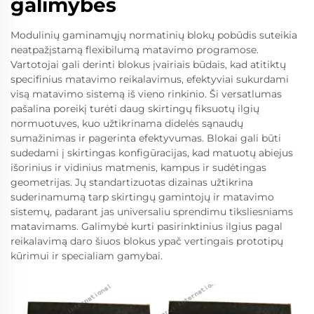
galimybės
Modulinių gaminamųjų normatinių blokų pobūdis suteikia
neatpažįstamą flexibilumą matavimo programose.
Vartotojai gali derinti blokus įvairiais būdais, kad atitiktų
specifinius matavimo reikalavimus, efektyviai sukurdami
visą matavimo sistemą iš vieno rinkinio. Ši versatlumas
pašalina poreikį turėti daug skirtingų fiksuotų ilgių
normuotuves, kuo užtikrinama didelės sąnaudų
sumažinimas ir pagerinta efektyvumas. Blokai gali būti
sudedami į skirtingas konfigūracijas, kad matuotų abiejus
išorinius ir vidinius matmenis, kampus ir sudėtingas
geometrijas. Jų standartizuotas dizainas užtikrina
suderinamumą tarp skirtingų gamintojų ir matavimo
sistemų, padarant jas universaliu sprendimu tiksliesniams
matavimams. Galimybė kurti pasirinktinius ilgius pagal
reikalavimą daro šiuos blokus ypač vertingais prototipų
kūrimui ir specialiam gamybai.