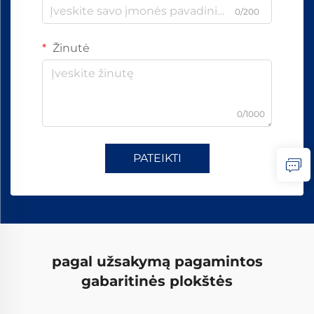
0/200
Žinutė
0/1000
PATEIKTI
pagal užsakymą pagamintos
gabaritinės plokštės