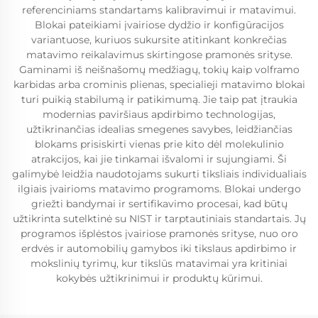
referenciniams standartams kalibravimui ir matavimui.
Blokai pateikiami įvairiose dydžio ir konfigūracijos
variantuose, kuriuos sukursite atitinkant konkrečias
matavimo reikalavimus skirtingose pramonės srityse.
Gaminami iš neišnašomų medžiagų, tokių kaip volframo
karbidas arba crominis plienas, specialieji matavimo blokai
turi puikią stabilumą ir patikimumą. Jie taip pat įtraukia
modernias paviršiaus apdirbimo technologijas,
užtikrinančias idealias smegenes savybes, leidžiančias
blokams prisiskirti vienas prie kito dėl molekulinio
atrakcijos, kai jie tinkamai išvalomi ir sujungiami. Ši
galimybė leidžia naudotojams sukurti tiksliais individualiais
ilgiais įvairioms matavimo programoms. Blokai undergo
griežti bandymai ir sertifikavimo procesai, kad būtų
užtikrinta sutelktinė su NIST ir tarptautiniais standartais. Jų
programos išplėstos įvairiose pramonės srityse, nuo oro
erdvės ir automobilių gamybos iki tikslaus apdirbimo ir
mokslinių tyrimų, kur tikslūs matavimai yra kritiniai
kokybės užtikrinimui ir produktų kūrimui.