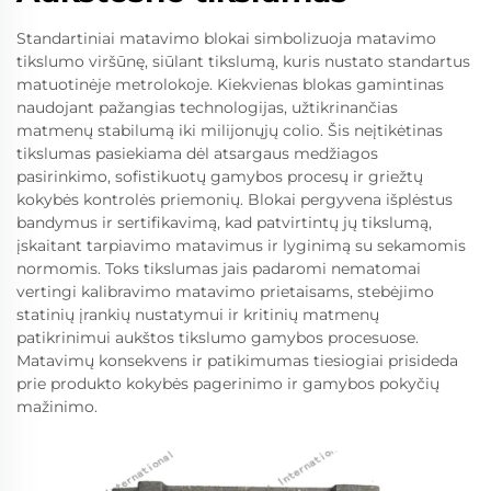
Standartiniai matavimo blokai simbolizuoja matavimo
tikslumo viršūnę, siūlant tikslumą, kuris nustato standartus
matuotinėje metrolokoje. Kiekvienas blokas gamintinas
naudojant pažangias technologijas, užtikrinančias
matmenų stabilumą iki milijonųjų colio. Šis neįtikėtinas
tikslumas pasiekiama dėl atsargaus medžiagos
pasirinkimo, sofistikuotų gamybos procesų ir griežtų
kokybės kontrolės priemonių. Blokai pergyvena išplėstus
bandymus ir sertifikavimą, kad patvirtintų jų tikslumą,
įskaitant tarpiavimo matavimus ir lyginimą su sekamomis
normomis. Toks tikslumas jais padaromi nematomai
vertingi kalibravimo matavimo prietaisams, stebėjimo
statinių įrankių nustatymui ir kritinių matmenų
patikrinimui aukštos tikslumo gamybos procesuose.
Matavimų konsekvens ir patikimumas tiesiogiai prisideda
prie produkto kokybės pagerinimo ir gamybos pokyčių
mažinimo.