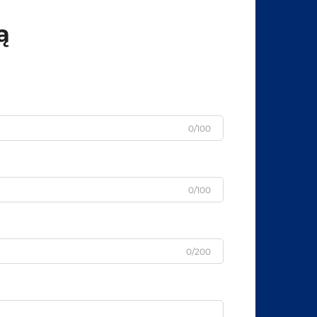
ą
0/100
0/100
0/200