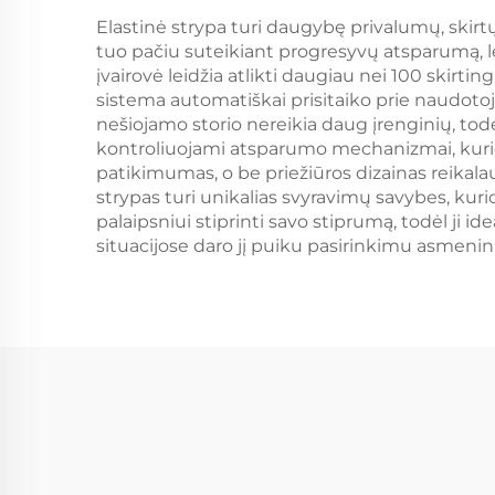
Elastinė strypa turi daugybę privalumų, skirtų
tuo pačiu suteikiant progresyvų atsparumą, le
įvairovė leidžia atlikti daugiau nei 100 skirt
sistema automatiškai prisitaiko prie naudoto
nešiojamo storio nereikia daug įrenginių, to
kontroliuojami atsparumo mechanizmai, kurie 
patikimumas, o be priežiūros dizainas reikala
strypas turi unikalias svyravimų savybes, kuri
palaipsniui stiprinti savo stiprumą, todėl ji ide
situacijose daro jį puiku pasirinkimu asmenini