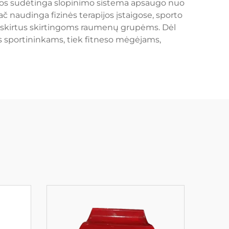
uostos sudėtinga slopinimo sistema apsaugo nuo
ač naudinga fizinės terapijos įstaigose, sporto
imus, skirtus skirtingoms raumenų grupėms. Dėl
ems sportininkams, tiek fitneso mėgėjams,