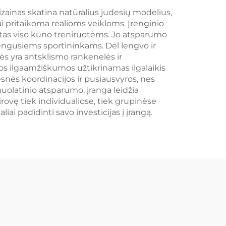
izainas skatina natūralius judesių modelius,
i pritaikoma realioms veikloms. Įrenginio
kirtas viso kūno treniruotėms. Jo atsparumo
žengusiems sportininkams. Dėl lengvo ir
s yra antsklismo rankenelės ir
os ilgaamžiškumos užtikrinamas ilgalaikis
snės koordinacijos ir pusiausvyros, nes
nuolatinio atsparumo, įranga leidžia
vairovę tiek individualiose, tiek grupinėse
i padidinti savo investicijas į įrangą.