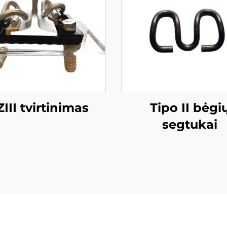
III tvirtinimas
Tipo II bėgi
segtukai