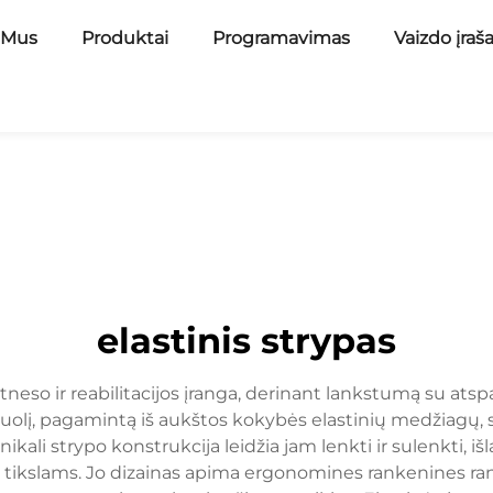
 Mus
Produktai
Programavimas
Vaizdo įraš
elastinis strypas
 fitneso ir reabilitacijos įranga, derinant lankstumą su 
anduolį, pagamintą iš aukštos kokybės elastinių medžiag
li strypo konstrukcija leidžia jam lenkti ir sulenkti, išla
 tikslams. Jo dizainas apima ergonomines rankenines ran