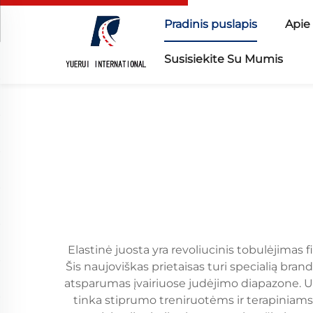
Pradinis puslapis
Apie
Susisiekite Su Mumis
Elastinė juosta yra revoliucinis tobulėjimas
Šis naujoviškas prietaisas turi specialią br
atsparumas įvairiuose judėjimo diapazone. Unika
tinka stiprumo treniruotėms ir terapiniams