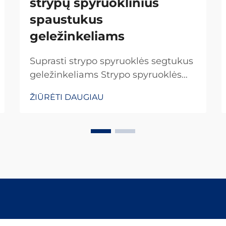
strypų spyruoklinius
spaustukus
geležinkeliams
Suprasti strypo spyruoklės segtukus
geležinkeliams Strypo spyruoklės
segtukai yra specialūs tvirtinimo
ŽIŪRĖTI DAUGIAU
elementai, kurie vaidina svarbų
vaidmenį visame pasaulyje
esančiuose geležinkelių sistemose.
Jie užtikrina, kad bėgiai būtų
tinkamai pritvirtinti, kad viskas
išliktų savo vietoje. Ką daro šiuos
segtukus efektyviais...