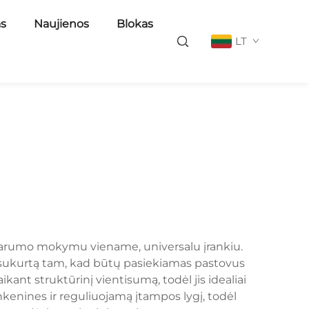
as
Naujienos
Blokas
LT
atsparumo mokymu viename, universalu įrankiu.
ų, sukurtą tam, kad būtų pasiekiamas pastovus
ikant struktūrinį vientisumą, todėl jis idealiai
kenines ir reguliuojamą įtampos lygį, todėl