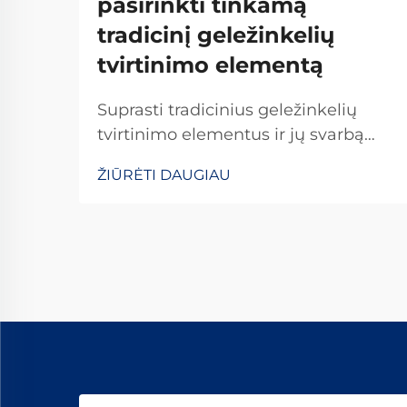
pasirinkti tinkamą
tradicinį geležinkelių
tvirtinimo elementą
Suprasti tradicinius geležinkelių
tvirtinimo elementus ir jų svarbą
Tradicioniniai geležinkelių tvirtinimo
ŽIŪRĖTI DAUGIAU
elementai yra kritiškai svarbūs
užtikrinant geležinkelių bėgių
stabilumą ir saugumą kasdienėms
operacijoms. Daugelis sistemų
pasikliauja standartinėmis
detalėmis, įskaitant varžtus, veržles
ir...