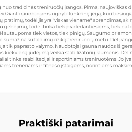
 nuo tradicinės treniruočių įrangos. Pirma, naujoviškas d
idžiant naudotojams ugdyti funkcinę jėgą, kuri tiesiogia
ingų pratimų, todėl jis yra "viskas viename" sprendimas, s
jo gebėjimų, todėl tinka tiek pradedantiesiems, tiek pa
dėl sutaupoma tiek vietos, tiek pinigų. Saugumo priemonė
sumažina sužalojimų riziką treniruočių metu. Dėl įrang
uja tik paprasto valymo. Naudotojai gauna naudos iš gere
os kiekvieną judėjimą veikia stabilizatorių raumenis. Dėl 
aliai tinka reabilitacijai ir sportiniams treniruotėms. Jo į
ams treneriams ir fitneso įstaigoms, norintiems maksimalia
Praktiški patarimai