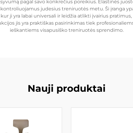
ntensyvumą pagal savo konkrečius poreikius. Elastinės j
ir kontroliuojamus judesius treniruotės metu. Ši įranga yp
kur ji yra labai universali ir leidžia atlikti įvairius prat
kcijos jis yra praktiškas pasirinkimas tiek profesionali
ieškantiems visapusiško treniruotės sprendimo.
Nauji produktai