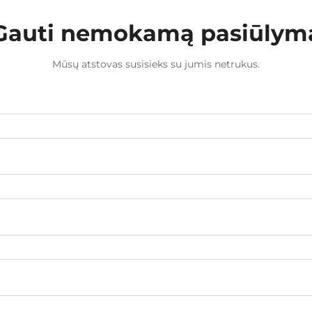
Gauti nemokamą pasiūlym
Mūsų atstovas susisieks su jumis netrukus.