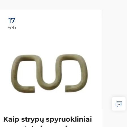
17
1
Feb
Fe
Kaip strypų spyruokliniai
Es