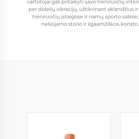
vartotojai gali pritaikyti savo treniruočių i
per didelių vibracijų, užtikrinant sklandžius 
treniruočių įstaigose ir namų sporto salėse, 
nešiojamo storio ir ilgaamžiškos konstru