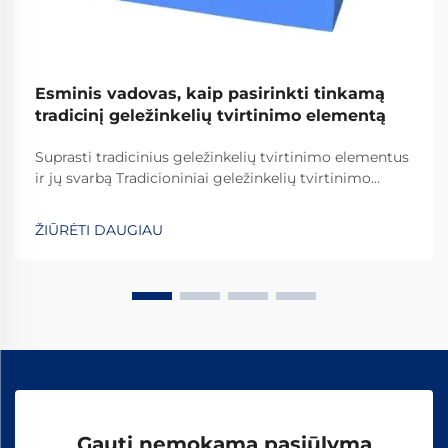
Esminis vadovas, kaip pasirinkti tinkamą
tradicinį geležinkelių tvirtinimo elementą
Suprasti tradicinius geležinkelių tvirtinimo elementus
ir jų svarbą Tradicioniniai geležinkelių tvirtinimo
elementai yra kritiškai svarbūs užtikrinant
geležinkelių bėgių stabilumą ir saugumą kasdienėms
ŽIŪRĖTI DAUGIAU
operacijoms. Daugelis sistemų pasikliauja
standartinėmis detalėmis, įskaitant varžtus, veržles
ir...
Gauti nemokamą pasiūlymą