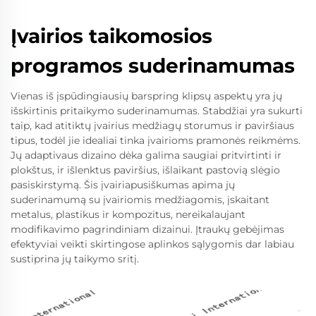
Įvairios taikomosios
programos suderinamumas
Vienas iš įspūdingiausių barspring klipsų aspektų yra jų
išskirtinis pritaikymo suderinamumas. Stabdžiai yra sukurti
taip, kad atitiktų įvairius medžiagų storumus ir paviršiaus
tipus, todėl jie idealiai tinka įvairioms pramonės reikmėms.
Jų adaptivaus dizaino dėka galima saugiai pritvirtinti ir
plokštus, ir išlenktus paviršius, išlaikant pastovią slėgio
pasiskirstymą. Šis įvairiapusiškumas apima jų
suderinamumą su įvairiomis medžiagomis, įskaitant
metalus, plastikus ir kompozitus, nereikalaujant
modifikavimo pagrindiniam dizainui. Įtraukų gebėjimas
efektyviai veikti skirtingose aplinkos sąlygomis dar labiau
sustiprina jų taikymo sritį.