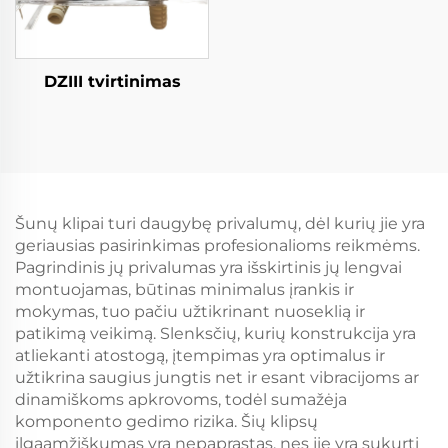
DZIII tvirtinimas
Šunų klipai turi daugybę privalumų, dėl kurių jie yra
geriausias pasirinkimas profesionalioms reikmėms.
Pagrindinis jų privalumas yra išskirtinis jų lengvai
montuojamas, būtinas minimalus įrankis ir
mokymas, tuo pačiu užtikrinant nuoseklią ir
patikimą veikimą. Slenksčių, kurių konstrukcija yra
atliekanti atostogą, įtempimas yra optimalus ir
užtikrina saugius jungtis net ir esant vibracijoms ar
dinamiškoms apkrovoms, todėl sumažėja
komponento gedimo rizika. Šių klipsų
ilgaamžiškumas yra nepaprastas, nes jie yra sukurti