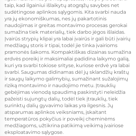
taip, kad ilgainiui išlaikytų atogrąžų savybes net
sudėtingose aplinkos sąlygomis. Kita svarbi nauda
yra jų ekonomiškumas, nes jų pakartotinis
naudojimas ir greitas montavimo procesas gerokai
sumažina tiek materialių, tiek darbo jėgos išlaidas.
Įvairūs strypių klipai yra labai įvairūs ir gali būti įvairių
medžiagų storis ir tipai, todėl jie tinka įvairioms
pramonės šakoms. Kompaktiškas dizainas sumažina
erdvės poreikį ir maksimaliai padidina laikymo galią,
kuri yra svarbi tokiose srityse, kuriose erdvė yra labai
svarbi. Saugumas didinamas dėl jų sklandžių kraštų
ir saugų laikymo galimybių, sumažinant sužalojimų
riziką montavimo ir naudojimo metu. Įtrauklių
gebėjimas vienodą spaudimą paskirstyti neleidžia
pažeisti sujungtų dalių, todėl tiek įtrauklių, tiek
surinktų dalių gyvavimo laikas yra ilgesnis. Jų
atsparumas aplinkos veiksniams, įskaitant
temperatūros pokyčius ir poveikį cheminėms
medžiagoms, užtikrina patikimą veikimą įvairiose
eksploatavimo sąlygose.