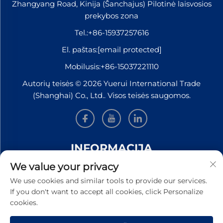
Zhangyang Road, Kinija (Šanchajus) Pilotinė laisvosios
prekybos zona
Tel.:
+86-15937257616
El. paštas:
[email protected]
Mobilusis:
+86-15037221110
Autorių teisės © 2026 Yuerui International Trade
(Shanghai) Co., Ltd.. Visos teisės saugomos.
INFORMACIJA
We value your privacy
Užsiregistruokite, kad gautumėte mūsų savaitinį
We use cookies and similar tools to provide our services.
naujienlaiškį
If you don't want to accept all cookies, click Personalize
cookies.