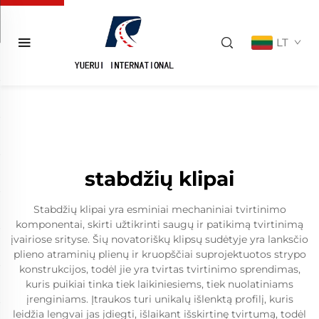
LT
stabdžių klipai
Stabdžių klipai yra esminiai mechaniniai tvirtinimo
komponentai, skirti užtikrinti saugų ir patikimą tvirtinimą
įvairiose srityse. Šių novatoriškų klipsų sudėtyje yra lanksčio
plieno atraminių plienų ir kruopščiai suprojektuotos strypo
konstrukcijos, todėl jie yra tvirtas tvirtinimo sprendimas,
kuris puikiai tinka tiek laikiniesiems, tiek nuolatiniams
įrenginiams. Įtraukos turi unikalų išlenktą profilį, kuris
leidžia lengvai jas įdiegti, išlaikant išskirtinę tvirtumą, todėl