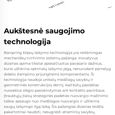
Aukštesnė saugojimo
technologija
Barspring klipsų laikymo technologija yra reikšmingas
mechaniškų tvirtinimo sistemų pažanga. Inovatyvus
dizainas apima tiksliai apskaičiuotus pavasario dažnius,
kurie užtikrina optimalų laikymo jėgą, nenurodant pernelyg
didelio įtempimo prijungtiems komponentams. Ši
technologija naudoja unikalų medžiagų savybių ir
geometrinės konstrukcijos derinį, kad būtų pasiektas
nuoseklus slėgio pasiskirstymas ant kontakto paviršiaus.
Įtrauktųjų įtaisų strateginės padėties nuovargio mažinimo
taškai apsaugo nuo medžiagos nuovargio ir užtikrina
saugų laikymąsi ilgą laiką. Šis pažangias dizainas leidžia
pakartotinai naudoti, nesugrėsti atraminių savybių,