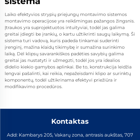
sistema
Laiko efektyvios strypių priejungų montavimo sistemos
montavimo operacijose yra reikšmingas pažangos žingsnis.
Įtraukos yra suprojektuotos intuityviai, todėl jas galima
greitai įdiegti be įrankių, o kartu užtikrinti saugų laikymą. Ši
sistema turi vadovą, kuris padeda tinkamai suderinti
įrenginį, mažina klaidų tikimybę ir sumažina surinkimo
laiką. Dėl klipsų savarankiškos padėties savybių galima
greitai jas nustatyti ir užmegzti, todėl jos yra idealios
didelio kiekio gamybos aplinkai. Be to, konstrukcija leidžia
lengvai pašalinti, kai reikia, nepažeisdami klipo ar surinktų
komponentų, todėl užtikrinama efektyvi priežiūra ir
modifikavimo procedūros.
Kontaktas
Add: Kambarys 205, Vakarų zona, antrasis aukštas, 707