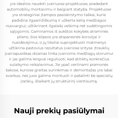
yra idealios naudoti įvairiuose projektuose, pradedant
automobilių montavimu ir baigiant statyba. Projektuose
yra strateginiai įtampos pasiskirstymo taškai, kurie
padidina ilgaamžiškumą ir užkerta kelią medžiagos
nuovargiui, užtikrinant ilgalaikį veikimą net sudėtingomis
sąlygomis. Gaminamos iš aukštos kokybės atraminės
plieno, šios klipsos yra atsparesnės korozijai ir
nusidėvėjimui, o jų tiksliai suprojektuoti matmenys
užtikrina pastovius rezultatus įvairiose srityse. Įtrauklių
įvairiapusiškas dizainas tinka įvairioms medžiagų storumui
ir jas galima lengvai reguliuoti, kad atitiktų konkrečius
sulaikymo reikalavimus. Jie ypač vertinami pramonės
šakose, kuriose greitas surinkimas ir demontažas yra labai
svarbus, nes juos galima montuoti ir pašalinti be specialių
įrankių, išlaikant jų struktūrinį vientisumą.
Nauji prekių pasiūlymai