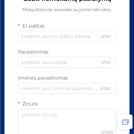
Mūsų atstovas susisieks su jumis netrukus.
El. paštas
0/100
Pavadinimas
0/100
Įmonės pavadinimas
0/200
Žinutė
0/1000