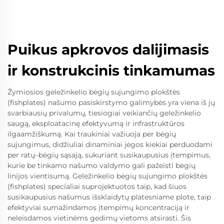
Puikus apkrovos dalijimasis
ir konstrukcinis tinkamumas
Žymiosios geležinkelio bėgių sujungimo plokštės
(fishplates) našumo pasiskirstymo galimybės yra viena iš jų
svarbiausių privalumų, tiesiogiai veikiančių geležinkelio
saugą, eksploatacinę efektyvumą ir infrastruktūros
ilgaamžiškumą. Kai traukiniai važiuoja per bėgių
sujungimus, didžiuliai dinaminiai jėgos kiekiai perduodami
per ratų–bėgių sąsają, sukuriant susikaupusius įtempimus,
kurie be tinkamo našumo valdymo gali pažeisti bėgių
linijos vientisumą. Geležinkelio bėgių sujungimo plokštės
(fishplates) specialiai suprojektuotos taip, kad šiuos
susikaupusius našumus išsklaidytų platesniame plote, taip
efektyviai sumažindamos įtempimų koncentraciją ir
neleisdamos vietinėms gedimų vietoms atsirasti. Šis