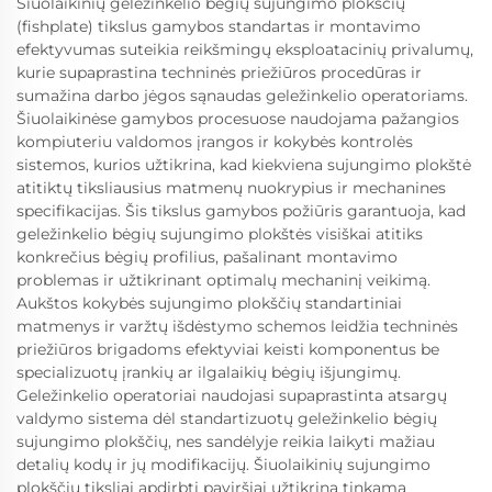
Šiuolaikinių geležinkelio bėgių sujungimo plokščių
(fishplate) tikslus gamybos standartas ir montavimo
efektyvumas suteikia reikšmingų eksploatacinių privalumų,
kurie supaprastina techninės priežiūros procedūras ir
sumažina darbo jėgos sąnaudas geležinkelio operatoriams.
Šiuolaikinėse gamybos procesuose naudojama pažangios
kompiuteriu valdomos įrangos ir kokybės kontrolės
sistemos, kurios užtikrina, kad kiekviena sujungimo plokštė
atitiktų tiksliausius matmenų nuokrypius ir mechanines
specifikacijas. Šis tikslus gamybos požiūris garantuoja, kad
geležinkelio bėgių sujungimo plokštės visiškai atitiks
konkrečius bėgių profilius, pašalinant montavimo
problemas ir užtikrinant optimalų mechaninį veikimą.
Aukštos kokybės sujungimo plokščių standartiniai
matmenys ir varžtų išdėstymo schemos leidžia techninės
priežiūros brigadoms efektyviai keisti komponentus be
specializuotų įrankių ar ilgalaikių bėgių išjungimų.
Geležinkelio operatoriai naudojasi supaprastinta atsargų
valdymo sistema dėl standartizuotų geležinkelio bėgių
sujungimo plokščių, nes sandėlyje reikia laikyti mažiau
detalių kodų ir jų modifikacijų. Šiuolaikinių sujungimo
plokščių tiksliai apdirbti paviršiai užtikrina tinkamą