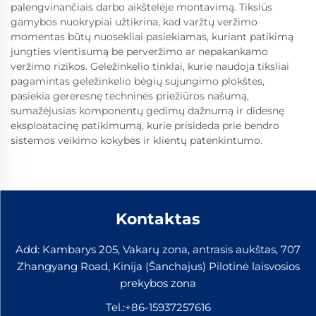
palengvinančiais darbo aikštelėje montavimą. Tikslūs
gamybos nuokrypiai užtikrina, kad varžtų veržimo
momentas būtų nuosekliai pasiekiamas, kuriant patikimą
jungties vientisumą be perveržimo ar nepakankamo
veržimo rizikos. Geležinkelio tinklai, kurie naudoja tiksliai
pagamintas geležinkelio bėgių sujungimo plokštes,
pasiekia gereresnę techninės priežiūros našumą,
sumažėjusias komponentų gedimų dažnumą ir didesnę
eksploatacinę patikimumą, kurie prisideda prie bendro
sistemos veikimo kokybės ir klientų patenkintumo.
Kontaktas
Add: Kambarys 205, Vakarų zona, antrasis aukštas, 707
Zhangyang Road, Kinija (Šanchajus) Pilotinė laisvosios
prekybos zona
Tel.:
+86-15937257616