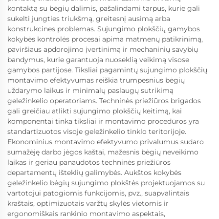
kontaktą su bėgių dalimis, pašalindami tarpus, kurie gali
sukelti jungties triukšmą, greitesnį ausimą arba
konstrukcines problemas. Sujungimo plokščių gamybos
kokybės kontrolės procesai apima matmenų patikrinimą,
paviršiaus apdorojimo įvertinimą ir mechaninių savybių
bandymus, kurie garantuoja nuoseklią veikimą visose
gamybos partijose. Tiksliai pagamintų sujungimo plokščių
montavimo efektyvumas reiškia trumpesnius bėgių
uždarymo laikus ir minimalų paslaugų sutrikimą
geležinkelio operatoriams. Techninės priežiūros brigados
gali greičiau atlikti sujungimo plokščių keitimą, kai
komponentai tinka tiksliai ir montavimo procedūros yra
standartizuotos visoje geležinkelio tinklo teritorijoje.
Ekonominius montavimo efektyvumo privalumus sudaro
sumažėję darbo jėgos kaštai, mažesnis bėgių neveikimo
laikas ir geriau panaudotos techninės priežiūros
departamentų išteklių galimybės. Aukštos kokybės
geležinkelio bėgių sujungimo plokštės projektuojamos su
vartotojui patogiomis funkcijomis, pvz., suapvalintais
kraštais, optimizuotais varžtų skylės vietomis ir
ergonomiškais rankinio montavimo aspektais,