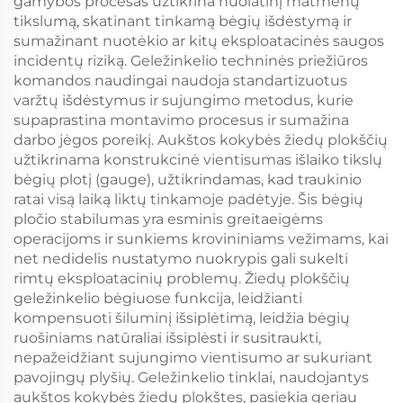
gamybos procesas užtikrina nuolatinį matmenų
tikslumą, skatinant tinkamą bėgių išdėstymą ir
sumažinant nuotėkio ar kitų eksploatacinės saugos
incidentų riziką. Geležinkelio techninės priežiūros
komandos naudingai naudoja standartizuotus
varžtų išdėstymus ir sujungimo metodus, kurie
supaprastina montavimo procesus ir sumažina
darbo jėgos poreikį. Aukštos kokybės žiedų plokščių
užtikrinama konstrukcinė vientisumas išlaiko tikslų
bėgių plotį (gauge), užtikrindamas, kad traukinio
ratai visą laiką liktų tinkamoje padėtyje. Šis bėgių
pločio stabilumas yra esminis greitaeigėms
operacijoms ir sunkiems krovininiams vežimams, kai
net nedidelis nustatymo nuokrypis gali sukelti
rimtų eksploatacinių problemų. Žiedų plokščių
geležinkelio bėgiuose funkcija, leidžianti
kompensuoti šiluminį išsiplėtimą, leidžia bėgių
ruošiniams natūraliai išsiplėsti ir susitraukti,
nepažeidžiant sujungimo vientisumo ar sukuriant
pavojingų plyšių. Geležinkelio tinklai, naudojantys
aukštos kokybės žiedų plokštes, pasiekia geriau