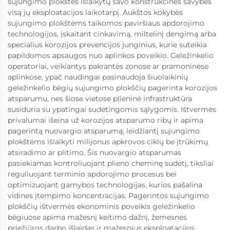
sujungimo plokštės išlaikytų savo konstrukcines savybes
visą jų eksploatacijos laikotarpį. Aukštos kokybės
sujungimo plokštėms taikomos paviršiaus apdorojimo
technologijos, įskaitant cinkavimą, miltelinį dengimą arba
specialius korozijos prevencijos junginius, kurie suteikia
papildomos apsaugos nuo aplinkos poveikio. Geležinkelio
operatoriai, veikiantys pakrantės zonose ar pramoninėse
aplinkose, ypač naudingai pasinaudoja šiuolaikinių
geležinkelio bėgių sujungimo plokščių pagerinta korozijos
atsparumu, nes šiose vietose plieninė infrastruktūra
susiduria su ypatingai sudėtingomis sąlygomis. Ištvermės
privalumai išeina už korozijos atsparumo ribų ir apima
pagerintą nuovargio atsparumą, leidžiantį sujungimo
plokštėms išlaikyti milijonus apkrovos ciklų be įtrūkimų
atsiradimo ar plitimo. Šis nuovargio atsparumas
pasiekiamas kontroliuojant plieno cheminę sudėtį, tiksliai
reguliuojant terminio apdorojimo procesus bei
optimizuojant gamybos technologijas, kurios pašalina
vidines įtempimo koncentracijas. Pagerintos sujungimo
plokščių ištvermės ekonominis poveikis geležinkelio
bėgiuose apima mažesnį keitimo dažnį, žemesnes
priežiūros darbo išlaidas ir mažesnius eksploatacijos