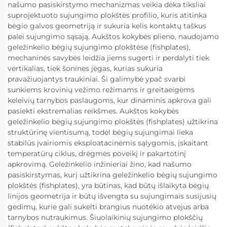
našumo pasiskirstymo mechanizmas veikia dėka tiksliai
suprojektuoto sujungimo plokštės profilio, kuris atitinka
bėgio galvos geometriją ir sukuria kelis kontaktų taškus
palei sujungimo sąsają. Aukštos kokybės plieno, naudojamo
geležinkelio bėgių sujungimo plokštėse (fishplates),
mechaninės savybės leidžia jiems sugerti ir perdalyti tiek
vertikalias, tiek šonines jėgas, kurias sukuria
pravažiuojantys traukiniai. Ši galimybė ypač svarbi
sunkiems krovinių vežimo režimams ir greitaeigėms
keleivių tarnybos paslaugoms, kur dinaminis apkrova gali
pasiekti ekstremalias reikšmes. Aukštos kokybės
geležinkelio bėgių sujungimo plokštės (fishplates) užtikrina
struktūrinę vientisumą, todėl bėgių sujungimai lieka
stabilūs įvairiomis eksploatacinėmis sąlygomis, įskaitant
temperatūrų ciklus, drėgmės poveikį ir pakartotinį
apkrovimą. Geležinkelio inžinieriai žino, kad našumo
pasiskirstymas, kurį užtikrina geležinkelio bėgių sujungimo
plokštės (fishplates), yra būtinas, kad būtų išlaikyta bėgių
linijos geometrija ir būtų išvengta su sujungimais susijusių
gedimų, kurie gali sukelti brangius nuotėkio atvejus arba
tarnybos nutraukimus. Šiuolaikinių sujungimo plokščių