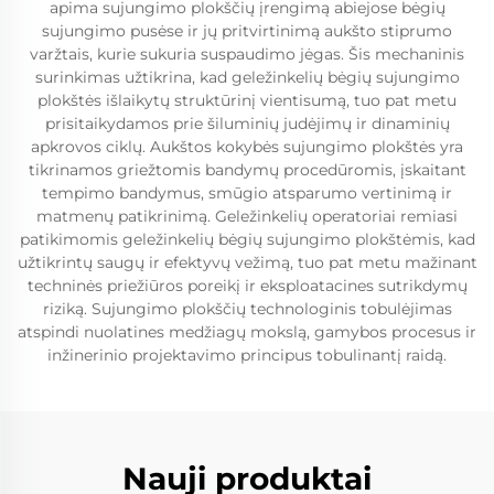
apima sujungimo plokščių įrengimą abiejose bėgių
sujungimo pusėse ir jų pritvirtinimą aukšto stiprumo
varžtais, kurie sukuria suspaudimo jėgas. Šis mechaninis
surinkimas užtikrina, kad geležinkelių bėgių sujungimo
plokštės išlaikytų struktūrinį vientisumą, tuo pat metu
prisitaikydamos prie šiluminių judėjimų ir dinaminių
apkrovos ciklų. Aukštos kokybės sujungimo plokštės yra
tikrinamos griežtomis bandymų procedūromis, įskaitant
tempimo bandymus, smūgio atsparumo vertinimą ir
matmenų patikrinimą. Geležinkelių operatoriai remiasi
patikimomis geležinkelių bėgių sujungimo plokštėmis, kad
užtikrintų saugų ir efektyvų vežimą, tuo pat metu mažinant
techninės priežiūros poreikį ir eksploatacines sutrikdymų
riziką. Sujungimo plokščių technologinis tobulėjimas
atspindi nuolatines medžiagų mokslą, gamybos procesus ir
inžinerinio projektavimo principus tobulinantį raidą.
Nauji produktai