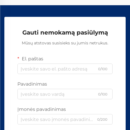
Gauti nemokamą pasiūlymą
Mūsų atstovas susisieks su jumis netrukus.
El. paštas
0/100
Pavadinimas
0/100
Įmonės pavadinimas
0/200