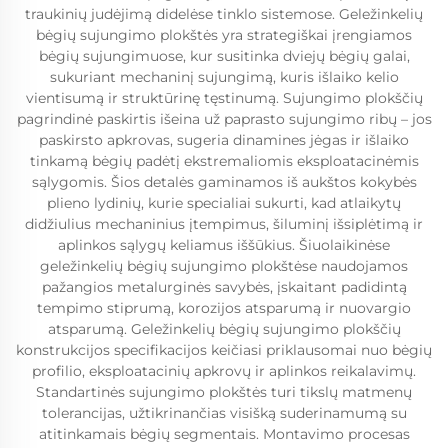
traukinių judėjimą didelėse tinklo sistemose. Geležinkelių
bėgių sujungimo plokštės yra strategiškai įrengiamos
bėgių sujungimuose, kur susitinka dviejų bėgių galai,
sukuriant mechaninį sujungimą, kuris išlaiko kelio
vientisumą ir struktūrinę tęstinumą. Sujungimo plokščių
pagrindinė paskirtis išeina už paprasto sujungimo ribų – jos
paskirsto apkrovas, sugeria dinamines jėgas ir išlaiko
tinkamą bėgių padėtį ekstremaliomis eksploatacinėmis
sąlygomis. Šios detalės gaminamos iš aukštos kokybės
plieno lydinių, kurie specialiai sukurti, kad atlaikytų
didžiulius mechaninius įtempimus, šiluminį išsiplėtimą ir
aplinkos sąlygų keliamus iššūkius. Šiuolaikinėse
geležinkelių bėgių sujungimo plokštėse naudojamos
pažangios metalurginės savybės, įskaitant padidintą
tempimo stiprumą, korozijos atsparumą ir nuovargio
atsparumą. Geležinkelių bėgių sujungimo plokščių
konstrukcijos specifikacijos keičiasi priklausomai nuo bėgių
profilio, eksploatacinių apkrovų ir aplinkos reikalavimų.
Standartinės sujungimo plokštės turi tikslų matmenų
tolerancijas, užtikrinančias visišką suderinamumą su
atitinkamais bėgių segmentais. Montavimo procesas