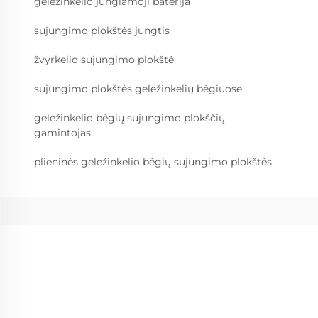
geležinkelio jungiamoji baterija
sujungimo plokštės jungtis
žvyrkelio sujungimo plokštė
sujungimo plokštės geležinkelių bėgiuose
geležinkelio bėgių sujungimo plokščių
gamintojas
plieninės geležinkelio bėgių sujungimo plokštės