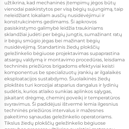
užtikrina, kad mechaninės įtempimų jėgos būtų
vienodai paskirstytos per visą bėgių sujungimą, taip
neleidžiant lokaliam ausčių nusidėvėjimui ir
konstrukcinėms gedimams. Ši apkrovos
pasiskirstymo galimybė leidžia traukiniams
sklandžiai judėti per bėgių jungtis, sumažinant ratų
ir bėgių smūgio jėgas bei mažinant bėgių
nusidėvėjimą. Standartinis žiedų plokščių
geležinkelio bėgiuose projektavimas supaprastina
atsargų valdymą ir montavimo procedūras, leisdama
techninės priežiūros brigadoms efektyviai keisti
komponentus be specializuotų įrankių ar ilgalaikės
eksploatacijos sustabdymo. Šiuolaikinės žiedų
plokštės turi korozijai atsparius dangalus ir lydinių
sudėtis, kurios atlaiko sunkias aplinkos sąlygas,
įskaitant drėgmę, cheminį poveikį ir temperatūros
svyravimus. Ši padidėjusi ištvermė lemia ilgesnius
techninės priežiūros intervalus ir mažesnes
pakeitimo sąnaudas geležinkelio operatoriams.
Tikslus žiedų plokščių geležinkelio bėgiuose