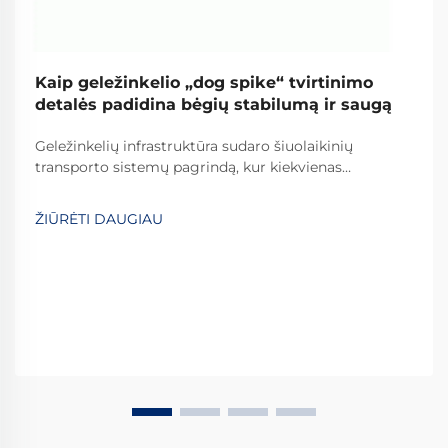
Kaip geležinkelio „dog spike“ tvirtinimo
detalės padidina bėgių stabilumą ir saugą
Geležinkelių infrastruktūra sudaro šiuolaikinių
transporto sistemų pagrindą, kur kiekvienas
komponentas svarbus eksplotacinės saugos ir
efektyvumo palaikymui. Tarp šių būtinų komponentų,
ŽIŪRĖTI DAUGIAU
geležinkelio „šuns“ vinčių vaidmuo yra vienas iš
svarbiausių...