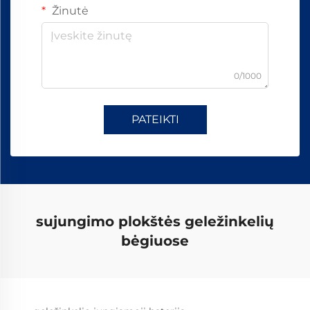
Žinutė
0/1000
PATEIKTI
sujungimo plokštės geležinkelių
bėgiuose