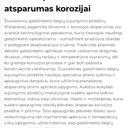
atsparumas korozijai
Šiuolaikinių geležinkelio bėgių sujungimo plokščių
(fishplates) pagerinta ištvermė ir korozijos atsparumas yra
svarbūs technologiniai pasiekimai, kurie tiesiogiai naudingi
geležinkelio operatoriams – sumažinant priežiūros išlaidas
ir pratęgiant eksploatacijos trukmę. Tradicinės plieninės
detalės geležinkelio aplinkoje nuolat veikiamos drėgmės,
druskos, cheminių teršalų ir temperatūros svyravimų, dėl
ko greitėja korozijos procesai ir gali būti pažeista
konstrukcinė vientisumas. Šiuolaikinės geležinkelio bėgių
sujungimo plokštės naudoja specialius plieno lydinius ir
apsauginius dangalus, kurie užtikrina pranašesnę
atsparumą šioms aplinkos sąlygoms. Aukštos kokybės
sujungimo plokščių metalurginė sudėtis apima lydinio
elementus, tokius kaip chromas, nikelis ir molibdenas, kurie
sudaro apsaugines oksidų plėveles, atsparias korozijos
pradžiai ir plitimui. Šios apsauginės plėvelės išlaiko savo
veiksmingumą net mechaninės apkrovos ir temperatūrų
ciklų sąlygomis, užtikrindamos, kad geležinkelio bėgių