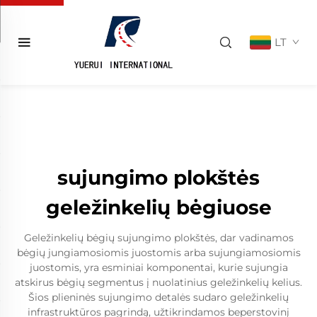
LT
sujungimo plokštės
geležinkelių bėgiuose
Geležinkelių bėgių sujungimo plokštės, dar vadinamos
bėgių jungiamosiomis juostomis arba sujungiamosiomis
juostomis, yra esminiai komponentai, kurie sujungia
atskirus bėgių segmentus į nuolatinius geležinkelių kelius.
Šios plieninės sujungimo detalės sudaro geležinkelių
infrastruktūros pagrindą, užtikrindamos beperstovinį