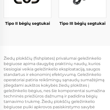
Tipo II bėgių segtukai
Tipo III bėgių segtukai
Žiedų plokščių (fishplates) privalumai geležinkelio
bėgiuose apima daugybę praktinių naudų, kurios
tiesiogiai veikia geležinkelio eksploataciją, saugos
standartus ir ekonominį efektyvumą. Geležinkelio
operatoriai patiria reikšmingų sąnaudų sumažėjimą
įdiegdami aukštos kokybės žiedų plokštes į
geležinkelio bėgius, nes šie komponentai sumažina
techninės priežiūros dažnumą ir padidina bėgių
tarnavimo trukmę. Žiedų plokščių geležinkelio
bėgiuose puiki apkrovos pasiskirstymo savybė