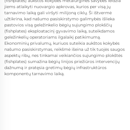
(fishplates) aukštos kokybės metalurginės savybės leidžia
jiems atlaikyti nuovargio apkrovas, kurios per visą jų
tarnavimo laiką gali viršyti milijoną ciklų. Ši ištvermė
užtikrina, kad našumo pasiskirstymo galimybės išlieka
pastovios visą geležinkelio bėgių sujungimo plokščių
(fishplates) eksploatacinį gyvavimo laiką, suteikdamos
geležinkelių operatoriams ilgalaikį patikimumą.
Ekonominių privalumų, kuriuos suteikia aukštos kokybės
našumo pasiskirstymas, reikšmė išeina už tik tuojės saugos
aspektų ribų, nes tinkamai veikiančios sujungimo plokštės
(fishplates) sumažina bėgių linijos priežiūros intervencijų
dažnumą ir pratęsia gretimų bėgių infrastruktūros
komponentų tarnavimo laiką.