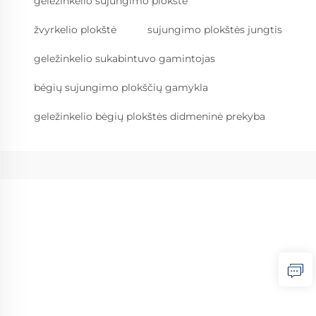
geležinkelio sujungimo plokštė
žvyrkelio plokštė
sujungimo plokštės jungtis
geležinkelio sukabintuvo gamintojas
bėgių sujungimo plokščių gamykla
geležinkelio bėgių plokštės didmeninė prekyba