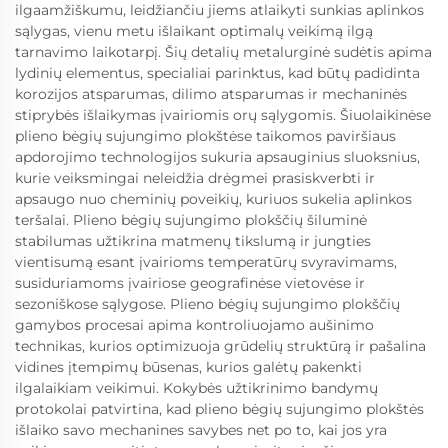
ilgaamžiškumu, leidžiančiu jiems atlaikyti sunkias aplinkos
sąlygas, vienu metu išlaikant optimalų veikimą ilgą
tarnavimo laikotarpį. Šių detalių metalurginė sudėtis apima
lydinių elementus, specialiai parinktus, kad būtų padidinta
korozijos atsparumas, dilimo atsparumas ir mechaninės
stiprybės išlaikymas įvairiomis orų sąlygomis. Šiuolaikinėse
plieno bėgių sujungimo plokštėse taikomos paviršiaus
apdorojimo technologijos sukuria apsauginius sluoksnius,
kurie veiksmingai neleidžia drėgmei prasiskverbti ir
apsaugo nuo cheminių poveikių, kuriuos sukelia aplinkos
teršalai. Plieno bėgių sujungimo plokščių šiluminė
stabilumas užtikrina matmenų tikslumą ir jungties
vientisumą esant įvairioms temperatūrų svyravimams,
susiduriamoms įvairiose geografinėse vietovėse ir
sezoniškose sąlygose. Plieno bėgių sujungimo plokščių
gamybos procesai apima kontroliuojamo aušinimo
technikas, kurios optimizuoja grūdelių struktūrą ir pašalina
vidines įtempimų būsenas, kurios galėtų pakenkti
ilgalaikiam veikimui. Kokybės užtikrinimo bandymų
protokolai patvirtina, kad plieno bėgių sujungimo plokštės
išlaiko savo mechanines savybes net po to, kai jos yra