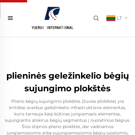
LT
plieninės geležinkelio bėgių
sujungimo plokštės
Plieno bėgių sujungimo plokštės (žuvies plokštės) yra
kritiškai svarbus geležinkelio infrastruktūros elementas,
kuris tarnauja kaip būtinas jungiamasis elementas,
sujungiantis atskirus bėgių segmentus į nuolatinius bėgius.
Šios stiprios plieno plokštės, dar vadinamos
jungiamosiomis arba sujungiamosiomis bėgių juostomis,