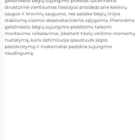
geležinkelio bėgių sujungimo plokštės užtikrinama
struktūrinė vientisumas tiesiogiai prisideda prie keleivių
saugos ir krovinių saugumo, nes palaiko bėgių linijos
stabilumą visomis eksploatacinėmis sąlygomis. Plieninėms
geležinkelio bėgių sujungimo plokštėms taikomi
montavimo reikalavimai, įskaitant tikslų veržimo momentų
nustatymą, kuris optimizuoja spaustuvės jėgos
pasiskirstymą ir maksimaliai padidina sujungimo
naudingumą.