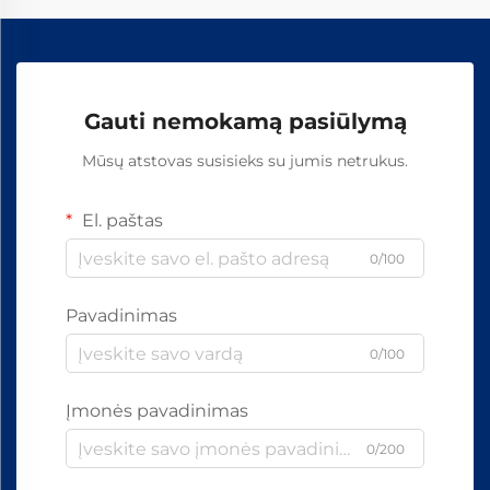
Gauti nemokamą pasiūlymą
Mūsų atstovas susisieks su jumis netrukus.
El. paštas
0/100
Pavadinimas
0/100
Įmonės pavadinimas
0/200