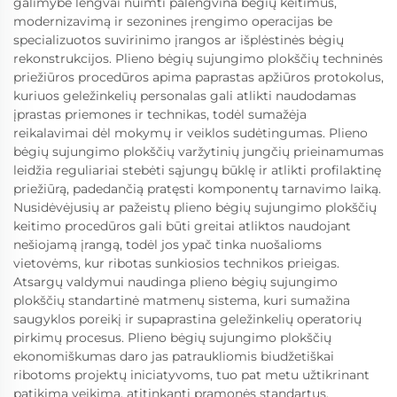
galimybė lengvai nuimti palengvina bėgių keitimus,
modernizavimą ir sezonines įrengimo operacijas be
specializuotos suvirinimo įrangos ar išplėstinės bėgių
rekonstrukcijos. Plieno bėgių sujungimo plokščių techninės
priežiūros procedūros apima paprastas apžiūros protokolus,
kuriuos geležinkelių personalas gali atlikti naudodamas
įprastas priemones ir technikas, todėl sumažėja
reikalavimai dėl mokymų ir veiklos sudėtingumas. Plieno
bėgių sujungimo plokščių varžytinių jungčių prieinamumas
leidžia reguliariai stebėti sąjungų būklę ir atlikti profilaktinę
priežiūrą, padedančią pratęsti komponentų tarnavimo laiką.
Nusidėvėjusių ar pažeistų plieno bėgių sujungimo plokščių
keitimo procedūros gali būti greitai atliktos naudojant
nešiojamą įrangą, todėl jos ypač tinka nuošalioms
vietovėms, kur ribotas sunkiosios technikos prieigas.
Atsargų valdymui naudinga plieno bėgių sujungimo
plokščių standartinė matmenų sistema, kuri sumažina
saugyklos poreikį ir supaprastina geležinkelių operatorių
pirkimų procesus. Plieno bėgių sujungimo plokščių
ekonomiškumas daro jas patraukliomis biudžetiškai
ribotoms projektų iniciatyvoms, tuo pat metu užtikrinant
patikimą veikimą, atitinkantį pramonės standartus.