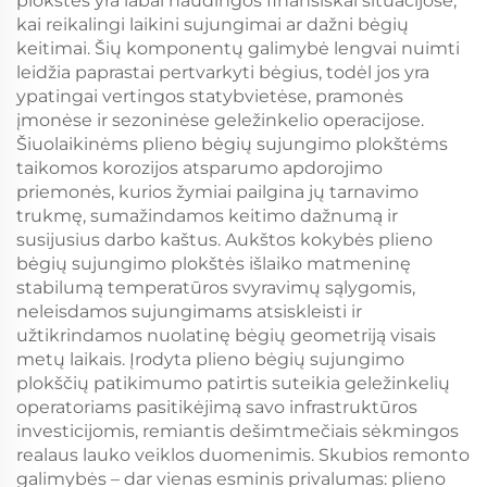
plokštės yra labai naudingos finansiškai situacijose,
kai reikalingi laikini sujungimai ar dažni bėgių
keitimai. Šių komponentų galimybė lengvai nuimti
leidžia paprastai pertvarkyti bėgius, todėl jos yra
ypatingai vertingos statybvietėse, pramonės
įmonėse ir sezoninėse geležinkelio operacijose.
Šiuolaikinėms plieno bėgių sujungimo plokštėms
taikomos korozijos atsparumo apdorojimo
priemonės, kurios žymiai pailgina jų tarnavimo
trukmę, sumažindamos keitimo dažnumą ir
susijusius darbo kaštus. Aukštos kokybės plieno
bėgių sujungimo plokštės išlaiko matmeninę
stabilumą temperatūros svyravimų sąlygomis,
neleisdamos sujungimams atsiskleisti ir
užtikrindamos nuolatinę bėgių geometriją visais
metų laikais. Įrodyta plieno bėgių sujungimo
plokščių patikimumo patirtis suteikia geležinkelių
operatoriams pasitikėjimą savo infrastruktūros
investicijomis, remiantis dešimtmečiais sėkmingos
realaus lauko veiklos duomenimis. Skubios remonto
galimybės – dar vienas esminis privalumas: plieno