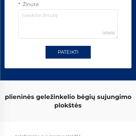
Žinutė
0/1000
PATEIKTI
plieninės geležinkelio bėgių sujungimo
plokštės