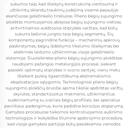
sukurtos taip, kad išlaikytų konstrukcinę vientisumą ir
užtikrintų sklandų traukinių judėjimą visame pasaulyje
esančiuose geležinkelio tinkluose. Plieno bėgių sujungimo
plokštės montuojamos abiejose bėgių sujungimo vietose,
pritvirtinamos aukštosios stiprybės varžtais, kad būtų
sukurta bešvinė jungtis tarp bėgių segmentų. Šių
komponentų pagrindinė funkcija – mechaninių apkrovų
paskirstymas, bėgių išdėstymo tikslumo išlaikymas bei
elektrinės laidumo užtikrinimas visoje geležinkelio
sistemoje. Šiuolaikinėse plieno bėgių sujungimo plokštėse
naudojami pažangūs metalurgijos procesai, siekiant
pasiekti optimalų stiprybės ir svorio santykį, vienu metu
išlaikant puikią ilgaamžiškumą ekstremaliomis
eksploatacijos sąlygomis. Technologiniai plieno bėgių
sujungimo plokščių bruožai apima tiksliai apdirbtas varžtų
skylutes, standartizuotus matmenis, užtikrinančius
suderinamumą su įvairiais bėgių profiliais, bei specialius
paviršiaus padengimus, kurie padidina korozijos atsparumą.
Gamybos procesuose taikomos kontroliuojamos aušinimo
technologijos ir kokybiška šiluminė apdorojimo procedūra,
kad visoje gamybos partijoje būtų pasiekiamos vienodos