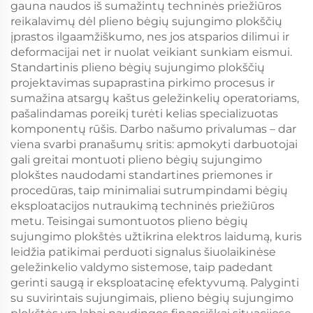
gauna naudos iš sumažintų techninės priežiūros
reikalavimų dėl plieno bėgių sujungimo plokščių
įprastos ilgaamžiškumo, nes jos atsparios dilimui ir
deformacijai net ir nuolat veikiant sunkiam eismui.
Standartinis plieno bėgių sujungimo plokščių
projektavimas supaprastina pirkimo procesus ir
sumažina atsargų kaštus geležinkelių operatoriams,
pašalindamas poreikį turėti kelias specializuotas
komponentų rūšis. Darbo našumo privalumas – dar
viena svarbi pranašumų sritis: apmokyti darbuotojai
gali greitai montuoti plieno bėgių sujungimo
plokštes naudodami standartines priemones ir
procedūras, taip minimaliai sutrumpindami bėgių
eksploatacijos nutraukimą techninės priežiūros
metu. Teisingai sumontuotos plieno bėgių
sujungimo plokštės užtikrina elektros laidumą, kuris
leidžia patikimai perduoti signalus šiuolaikinėse
geležinkelio valdymo sistemose, taip padedant
gerinti saugą ir eksploatacinę efektyvumą. Palyginti
su suvirintais sujungimais, plieno bėgių sujungimo