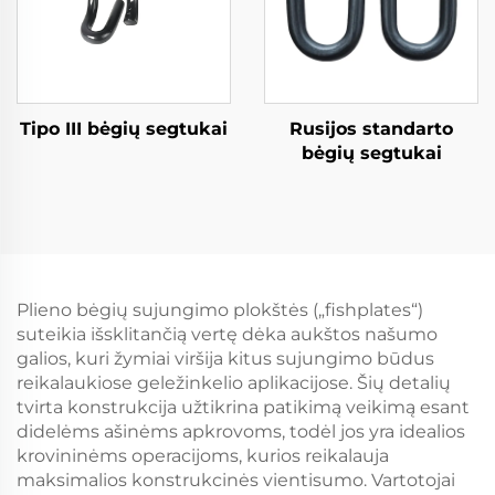
Tipo III bėgių segtukai
Rusijos standarto
bėgių segtukai
Plieno bėgių sujungimo plokštės („fishplates“)
suteikia išsklitančią vertę dėka aukštos našumo
galios, kuri žymiai viršija kitus sujungimo būdus
reikalaukiose geležinkelio aplikacijose. Šių detalių
tvirta konstrukcija užtikrina patikimą veikimą esant
didelėms ašinėms apkrovoms, todėl jos yra idealios
krovininėms operacijoms, kurios reikalauja
maksimalios konstrukcinės vientisumo. Vartotojai