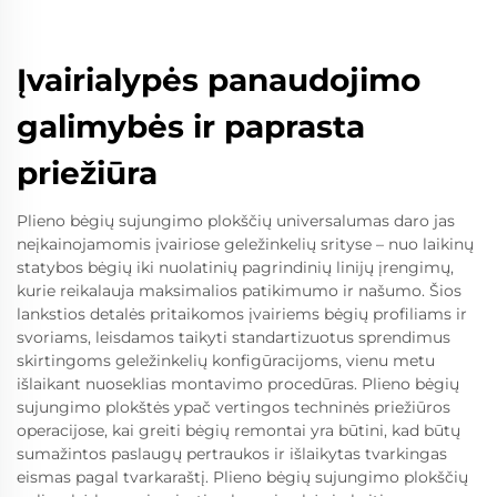
Įvairialypės panaudojimo
galimybės ir paprasta
priežiūra
Plieno bėgių sujungimo plokščių universalumas daro jas
neįkainojamomis įvairiose geležinkelių srityse – nuo laikinų
statybos bėgių iki nuolatinių pagrindinių linijų įrengimų,
kurie reikalauja maksimalios patikimumo ir našumo. Šios
lankstios detalės pritaikomos įvairiems bėgių profiliams ir
svoriams, leisdamos taikyti standartizuotus sprendimus
skirtingoms geležinkelių konfigūracijoms, vienu metu
išlaikant nuoseklias montavimo procedūras. Plieno bėgių
sujungimo plokštės ypač vertingos techninės priežiūros
operacijose, kai greiti bėgių remontai yra būtini, kad būtų
sumažintos paslaugų pertraukos ir išlaikytas tvarkingas
eismas pagal tvarkaraštį. Plieno bėgių sujungimo plokščių