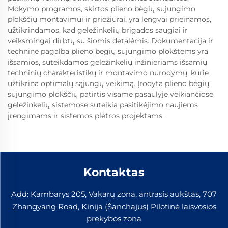
Mokymo programos, skirtos plieno bėgių sujungimo
plokščių montavimui ir priežiūrai, yra lengvai prieinamos,
užtikrindamos, kad geležinkelių brigados saugiai ir
veiksmingai dirbtų su šiomis detalėmis. Dokumentacija ir
techninė pagalba plieno bėgių sujungimo plokštėms yra
išsamios, suteikdamos geležinkelių inžinieriams išsamių
techninių charakteristikų ir montavimo nurodymų, kurie
užtikrina optimalų sąjungų veikimą. Įrodyta plieno bėgių
sujungimo plokščių patirtis visame pasaulyje veikiančiose
geležinkelių sistemose suteikia pasitikėjimo naujiems
įrengimams ir sistemos plėtros projektams.
Kontaktas
Add: Kambarys 205, Vakarų zona, antrasis aukštas, 707
Zhangyang Road, Kinija (Šanchajus) Pilotinė laisvosios
prekybos zona