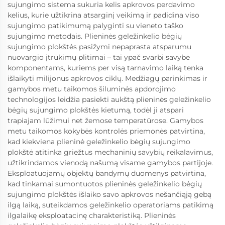
sujungimo sistema sukuria kelis apkrovos perdavimo
kelius, kurie užtikrina atsarginį veikimą ir padidina viso
sujungimo patikimumą palyginti su vieneto taško
sujungimo metodais. Plieninės geležinkelio bėgių
sujungimo plokštės pasižymi nepaprasta atsparumu
nuovargio įtrūkimų plitimai – tai ypač svarbi savybė
komponentams, kuriems per visą tarnavimo laiką tenka
išlaikyti milijonus apkrovos ciklų. Medžiagų parinkimas ir
gamybos metu taikomos šiluminės apdorojimo
technologijos leidžia pasiekti aukštą plieninės geležinkelio
bėgių sujungimo plokštės kietumą, todėl ji atspari
trapiajam lūžimui net žemose temperatūrose. Gamybos
metu taikomos kokybės kontrolės priemonės patvirtina,
kad kiekviena plieninė geležinkelio bėgių sujungimo
plokštė atitinka griežtus mechaninių savybių reikalavimus,
užtikrindamos vienodą našumą visame gamybos partijoje.
Eksploatuojamų objektų bandymų duomenys patvirtina,
kad tinkamai sumontuotos plieninės geležinkelio bėgių
sujungimo plokštės išlaiko savo apkrovos nešančiąją gebą
ilgą laiką, suteikdamos geležinkelio operatoriams patikimą
ilgalaikę eksploatacinę charakteristiką. Plieninės