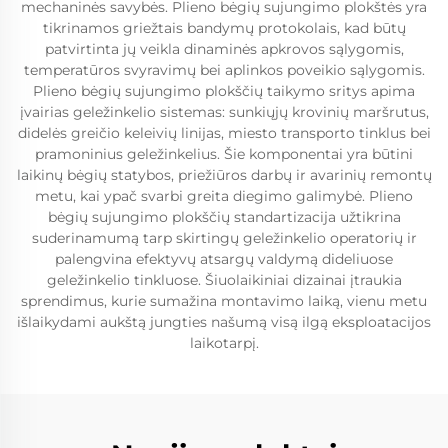
mechaninės savybės. Plieno bėgių sujungimo plokštės yra
tikrinamos griežtais bandymų protokolais, kad būtų
patvirtinta jų veikla dinaminės apkrovos sąlygomis,
temperatūros svyravimų bei aplinkos poveikio sąlygomis.
Plieno bėgių sujungimo plokščių taikymo sritys apima
įvairias geležinkelio sistemas: sunkiųjų krovinių maršrutus,
didelės greičio keleivių linijas, miesto transporto tinklus bei
pramoninius geležinkelius. Šie komponentai yra būtini
laikinų bėgių statybos, priežiūros darbų ir avarinių remontų
metu, kai ypač svarbi greita diegimo galimybė. Plieno
bėgių sujungimo plokščių standartizacija užtikrina
suderinamumą tarp skirtingų geležinkelio operatorių ir
palengvina efektyvų atsargų valdymą dideliuose
geležinkelio tinkluose. Šiuolaikiniai dizainai įtraukia
sprendimus, kurie sumažina montavimo laiką, vienu metu
išlaikydami aukštą jungties našumą visą ilgą eksploatacijos
laikotarpį.