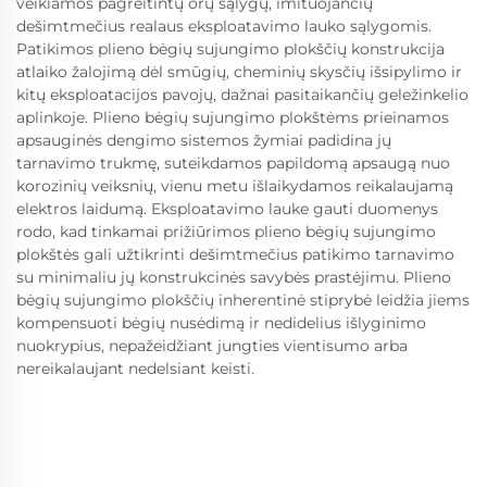
veikiamos pagreitintų orų sąlygų, imituojančių
dešimtmečius realaus eksploatavimo lauko sąlygomis.
Patikimos plieno bėgių sujungimo plokščių konstrukcija
atlaiko žalojimą dėl smūgių, cheminių skysčių išsipylimo ir
kitų eksploatacijos pavojų, dažnai pasitaikančių geležinkelio
aplinkoje. Plieno bėgių sujungimo plokštėms prieinamos
apsauginės dengimo sistemos žymiai padidina jų
tarnavimo trukmę, suteikdamos papildomą apsaugą nuo
korozinių veiksnių, vienu metu išlaikydamos reikalaujamą
elektros laidumą. Eksploatavimo lauke gauti duomenys
rodo, kad tinkamai prižiūrimos plieno bėgių sujungimo
plokštės gali užtikrinti dešimtmečius patikimo tarnavimo
su minimaliu jų konstrukcinės savybės prastėjimu. Plieno
bėgių sujungimo plokščių inherentinė stiprybė leidžia jiems
kompensuoti bėgių nusėdimą ir nedidelius išlyginimo
nuokrypius, nepažeidžiant jungties vientisumo arba
nereikalaujant nedelsiant keisti.