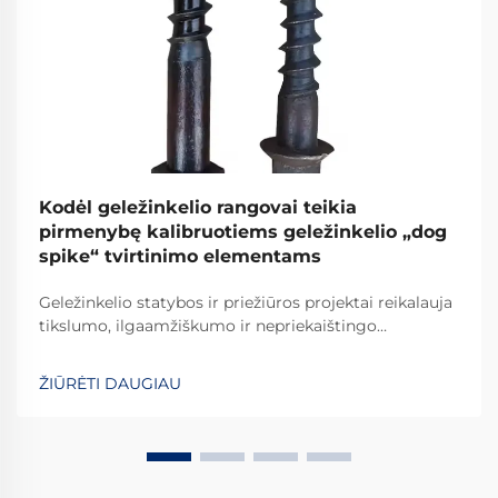
Kodėl geležinkelio rangovai teikia
pirmenybę kalibruotiems geležinkelio „dog
spike“ tvirtinimo elementams
Geležinkelio statybos ir priežiūros projektai reikalauja
tikslumo, ilgaamžiškumo ir nepriekaištingo
patikimumo kiekvieno naudojamo komponento. Tarp
svarbiausių elementų, tvirtinančių bėgius prie šпалų,
ŽIŪRĖTI DAUGIAU
apdailinti geležinkelio vinys išsiskiria kaip...