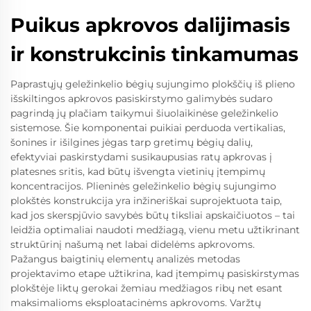
Puikus apkrovos dalijimasis
ir konstrukcinis tinkamumas
Paprastųjų geležinkelio bėgių sujungimo plokščių iš plieno
išskiltingos apkrovos pasiskirstymo galimybės sudaro
pagrindą jų plačiam taikymui šiuolaikinėse geležinkelio
sistemose. Šie komponentai puikiai perduoda vertikalias,
šonines ir išilgines jėgas tarp gretimų bėgių dalių,
efektyviai paskirstydami susikaupusias ratų apkrovas į
platesnes sritis, kad būtų išvengta vietinių įtempimų
koncentracijos. Plieninės geležinkelio bėgių sujungimo
plokštės konstrukcija yra inžineriškai suprojektuota taip,
kad jos skerspjūvio savybės būtų tiksliai apskaičiuotos – tai
leidžia optimaliai naudoti medžiagą, vienu metu užtikrinant
struktūrinį našumą net labai didelėms apkrovoms.
Pažangus baigtinių elementų analizės metodas
projektavimo etape užtikrina, kad įtempimų pasiskirstymas
plokštėje liktų gerokai žemiau medžiagos ribų net esant
maksimalioms eksploatacinėms apkrovoms. Varžtų