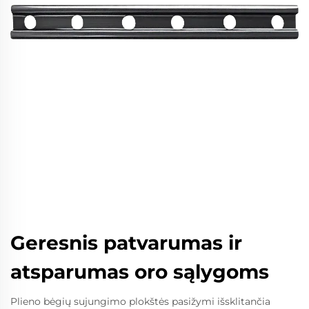
Geresnis patvarumas ir
atsparumas oro sąlygoms
Plieno bėgių sujungimo plokštės pasižymi išsklitančia