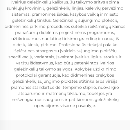
įvairius geležinkelių kalibrus. Jų taikymo sritys apima
sunkiųjų krovininių geležinkelių linijas, keleivių pervežimo
sistemas, pramonines šakas, kasybos veiklą ir miesto
geležinkelių tinklus. Geležinkelių sujungimo plokščių
didmeninės pirkimo procedūros suteikia reikšmingų kainos
pranašumų didelėms projektinėms programoms,
užtikrindamos nuolatinę tiekimo grandinę ir naudą iš
didelių kiekių pirkimo. Profesionalūs tiekėjai palaiko
išplėstines atsargas su įvairiais sujungimo plokščių
specifikacijų variantais, įskaitant įvairius ilgius, storius ir
varžtų išdėstymus, kad būtų patenkintos įvairios
geležinkelių taikymo sąlygos. Kokybės užtikrinimo
protokolai garantuoja, kad didmeninės prekybos
geležinkelių sujungimo plokštės atitinka arba viršija
pramonės standartus dėl tempimo stiprio, nuovargio
atsparumo ir matmenų tikslumo, todėl jos yra
neišvengiamos saugioms ir patikimoms geležinkelių
operacijoms visame pasaulyje.