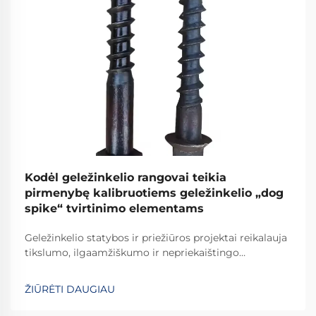
Kodėl geležinkelio rangovai teikia
pirmenybę kalibruotiems geležinkelio „dog
spike“ tvirtinimo elementams
Geležinkelio statybos ir priežiūros projektai reikalauja
tikslumo, ilgaamžiškumo ir nepriekaištingo
patikimumo kiekvieno naudojamo komponento. Tarp
svarbiausių elementų, tvirtinančių bėgius prie šпалų,
ŽIŪRĖTI DAUGIAU
apdailinti geležinkelio vinys išsiskiria kaip...