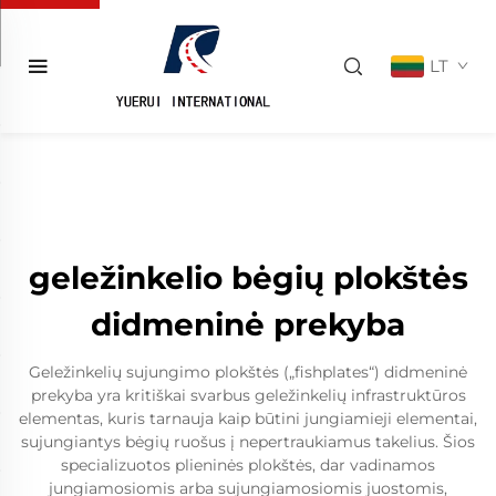
LT
geležinkelio bėgių plokštės
didmeninė prekyba
Geležinkelių sujungimo plokštės („fishplates“) didmeninė
prekyba yra kritiškai svarbus geležinkelių infrastruktūros
elementas, kuris tarnauja kaip būtini jungiamieji elementai,
sujungiantys bėgių ruošus į nepertraukiamus takelius. Šios
specializuotos plieninės plokštės, dar vadinamos
jungiamosiomis arba sujungiamosiomis juostomis,