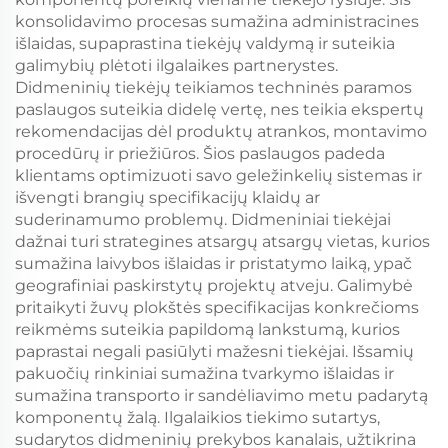
konsolidavimo procesas sumažina administracines
išlaidas, supaprastina tiekėjų valdymą ir suteikia
galimybių plėtoti ilgalaikes partnerystes.
Didmeninių tiekėjų teikiamos techninės paramos
paslaugos suteikia didelę vertę, nes teikia ekspertų
rekomendacijas dėl produktų atrankos, montavimo
procedūrų ir priežiūros. Šios paslaugos padeda
klientams optimizuoti savo geležinkelių sistemas ir
išvengti brangių specifikacijų klaidų ar
suderinamumo problemų. Didmeniniai tiekėjai
dažnai turi strategines atsargų atsargų vietas, kurios
sumažina laivybos išlaidas ir pristatymo laiką, ypač
geografiniai paskirstytų projektų atveju. Galimybė
pritaikyti žuvų plokštės specifikacijas konkrečioms
reikmėms suteikia papildomą lankstumą, kurios
paprastai negali pasiūlyti mažesni tiekėjai. Išsamių
pakuočių rinkiniai sumažina tvarkymo išlaidas ir
sumažina transporto ir sandėliavimo metu padarytą
komponentų žalą. Ilgalaikios tiekimo sutartys,
sudarytos didmeninių prekybos kanalais, užtikrina