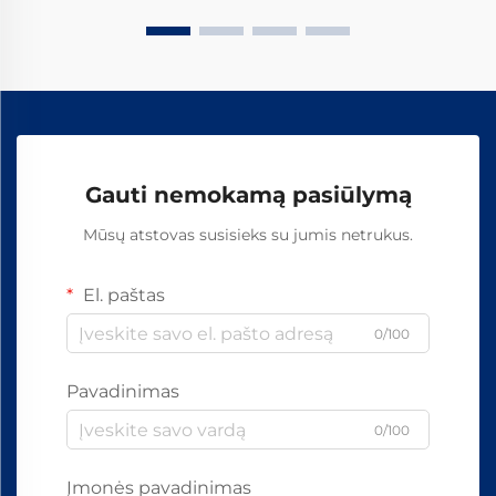
Gauti nemokamą pasiūlymą
Mūsų atstovas susisieks su jumis netrukus.
El. paštas
0/100
Pavadinimas
0/100
Įmonės pavadinimas