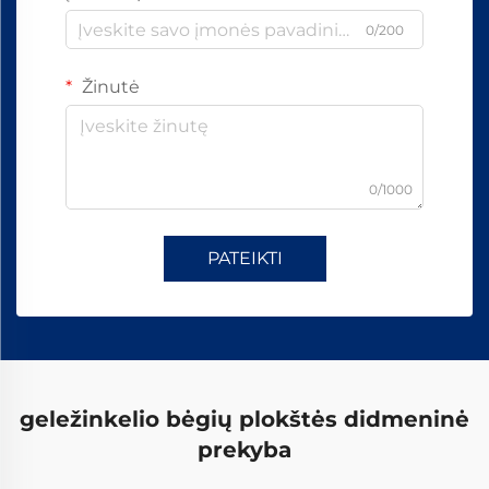
0/200
Žinutė
0/1000
PATEIKTI
geležinkelio bėgių plokštės didmeninė
prekyba