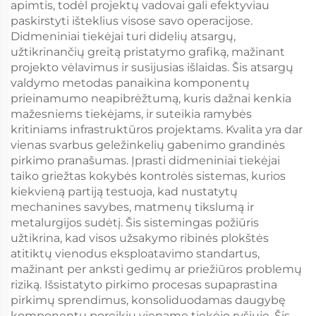
apimtis, todėl projektų vadovai gali efektyviau
paskirstyti išteklius visose savo operacijose.
Didmeniniai tiekėjai turi didelių atsargų,
užtikrinančių greitą pristatymo grafiką, mažinant
projekto vėlavimus ir susijusias išlaidas. Šis atsargų
valdymo metodas panaikina komponentų
prieinamumo neapibrėžtumą, kuris dažnai kenkia
mažesniems tiekėjams, ir suteikia ramybės
kritiniams infrastruktūros projektams. Kvalita yra dar
vienas svarbus geležinkelių gabenimo grandinės
pirkimo pranašumas. Įprasti didmeniniai tiekėjai
taiko griežtas kokybės kontrolės sistemas, kurios
kiekvieną partiją testuoja, kad nustatytų
mechanines savybes, matmenų tikslumą ir
metalurgijos sudėtį. Šis sistemingas požiūris
užtikrina, kad visos užsakymo ribinės plokštės
atitiktų vienodus eksploatavimo standartus,
mažinant per anksti gedimų ar priežiūros problemų
riziką. Išsistatyto pirkimo procesas supaprastina
pirkimų sprendimus, konsoliduodamas daugybę
komponentų poreikių viename tiekėjo ryšiuje. Šis