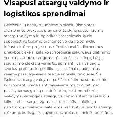
Visapusi atsargų valdymo ir
logistikos sprendimai
Geležinkelių bėgių sujungimo plokščių (fishplates)
didmeninės prekybos pramonė išsiskiria sudėtingomis
atsargų valdymo ir logistikos sprendimais, kurie
supaprastina tiekimo grandinės veiklą geležinkelių
infrastruktūros projektuose. Profesionalūs didmeninės
prekybos tiekėjai palaiko strategiškai įsikūrusius platinimo
centrus, kuriuose saugoma tūkstančiai skirtingų bėgių
sujungimo plokščių variantų, apimantį įvairius bėgių
svorius, profilius ir specifikacijas, dažnai naudojamus
visame pasaulyje esančiose geležinkelių tinkluose. Šis
išplėstas atsargų valdymo požiūris užtikrina standartinių
komponentų nedelsiant pasiekiamumą, tuo pat metu
palaikydamas greitą neatidėliotinų keitimo reikmių
įvykdymą. Pažangios atsargų valdymo sistemos realiuoju
laiku stebi atsargų lygius ir automatiškai inicijuoja
papildomų užsakymų pateikimą, kad būtų išvengta atsargų
trūkumo, kuris galėtų uždelsti svarbias techninės priežiūros