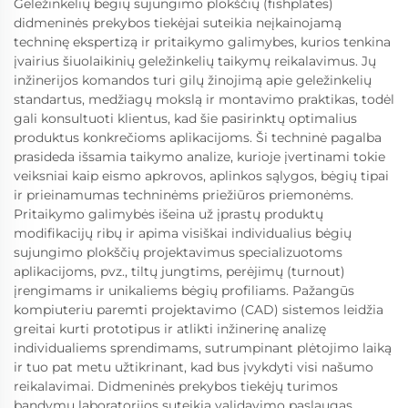
Geležinkelių bėgių sujungimo plokščių (fishplates)
didmeninės prekybos tiekėjai suteikia neįkainojamą
techninę ekspertizą ir pritaikymo galimybes, kurios tenkina
įvairius šiuolaikinių geležinkelių taikymų reikalavimus. Jų
inžinerijos komandos turi gilų žinojimą apie geležinkelių
standartus, medžiagų mokslą ir montavimo praktikas, todėl
gali konsultuoti klientus, kad šie pasirinktų optimalius
produktus konkrečioms aplikacijoms. Ši techninė pagalba
prasideda išsamia taikymo analize, kurioje įvertinami tokie
veiksniai kaip eismo apkrovos, aplinkos sąlygos, bėgių tipai
ir prieinamumas techninėms priežiūros priemonėms.
Pritaikymo galimybės išeina už įprastų produktų
modifikacijų ribų ir apima visiškai individualius bėgių
sujungimo plokščių projektavimus specializuotoms
aplikacijoms, pvz., tiltų jungtims, perėjimų (turnout)
įrengimams ir unikaliems bėgių profiliams. Pažangūs
kompiuteriu paremti projektavimo (CAD) sistemos leidžia
greitai kurti prototipus ir atlikti inžinerinę analizę
individualiems sprendimams, sutrumpinant plėtojimo laiką
ir tuo pat metu užtikrinant, kad bus įvykdyti visi našumo
reikalavimai. Didmeninės prekybos tiekėjų turimos
bandymų laboratorijos suteikia validavimo paslaugas