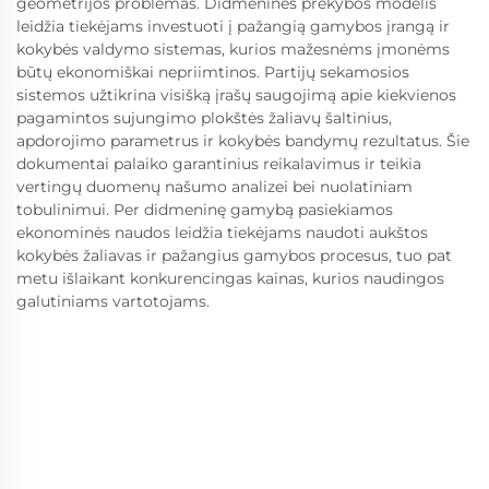
geometrijos problemas. Didmeninės prekybos modelis
leidžia tiekėjams investuoti į pažangią gamybos įrangą ir
kokybės valdymo sistemas, kurios mažesnėms įmonėms
būtų ekonomiškai nepriimtinos. Partijų sekamosios
sistemos užtikrina visišką įrašų saugojimą apie kiekvienos
pagamintos sujungimo plokštės žaliavų šaltinius,
apdorojimo parametrus ir kokybės bandymų rezultatus. Šie
dokumentai palaiko garantinius reikalavimus ir teikia
vertingų duomenų našumo analizei bei nuolatiniam
tobulinimui. Per didmeninę gamybą pasiekiamos
ekonominės naudos leidžia tiekėjams naudoti aukštos
kokybės žaliavas ir pažangius gamybos procesus, tuo pat
metu išlaikant konkurencingas kainas, kurios naudingos
galutiniams vartotojams.