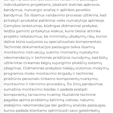
individualiems projektams, įskaitant statinės apkrovos
bandymus, nuovargio analizę ir aplinkos poveikio
bandymus. Šis išsamus validavimo procesas užtikrina, kad
pritaikyti produktai patikimai veiks numatytoje aplinkoje.
Gamybos lankstumas, būdingas didmeninei prekybai,
leidžia gaminti pritaikytus kiekius, kurie tiksliai atitinka
projekto reikalavimus, be minimalių užsakymų ribų, kurios
dažnai būna susijusios su specializuotais komponentais.
Techninės dokumentacijos paslaugos teikia išsamių
montavimo instrukcijų, sukimo momentų nustatymo
rekomendacijų ir techninės priežiūros nurodymų, kad būtų
užtikrintas tinkamas bėgių sujungimo plokščių sistemų
įdiegimas. Didmeninės prekybos tiekėjų siūlomos mokymų
programos moko montavimo brigadų ir techninės
priežiūros personalo tinkamo komponentų tvarkymo,
montavimo ir tikrinimo procedūrų. Šis žinių perdavimas
sumažina montavimo klaidas ir padeda pratęsti
komponentų tarnavimo trukmę. Nuolatinė techninė
pagalba apima problemų šalinimą vietose, našumo
stebėjimo rekomendacijas bei gedimų analizės paslaugas,
kurios padeda klientams optimizuoti savo geležinkelių