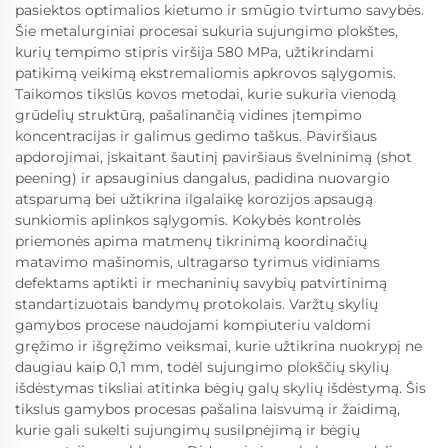
pasiektos optimalios kietumo ir smūgio tvirtumo savybės.
Šie metalurginiai procesai sukuria sujungimo plokštes,
kurių tempimo stipris viršija 580 MPa, užtikrindami
patikimą veikimą ekstremaliomis apkrovos sąlygomis.
Taikomos tikslūs kovos metodai, kurie sukuria vienodą
grūdelių struktūrą, pašalinančią vidines įtempimo
koncentracijas ir galimus gedimo taškus. Paviršiaus
apdorojimai, įskaitant šautinį paviršiaus švelninimą (shot
peening) ir apsauginius dangalus, padidina nuovargio
atsparumą bei užtikrina ilgalaikę korozijos apsaugą
sunkiomis aplinkos sąlygomis. Kokybės kontrolės
priemonės apima matmenų tikrinimą koordinačių
matavimo mašinomis, ultragarso tyrimus vidiniams
defektams aptikti ir mechaninių savybių patvirtinimą
standartizuotais bandymų protokolais. Varžtų skylių
gamybos procese naudojami kompiuteriu valdomi
gręžimo ir išgręžimo veiksmai, kurie užtikrina nuokrypį ne
daugiau kaip 0,1 mm, todėl sujungimo plokščių skylių
išdėstymas tiksliai atitinka bėgių galų skylių išdėstymą. Šis
tikslus gamybos procesas pašalina laisvumą ir žaidimą,
kurie gali sukelti sujungimų susilpnėjimą ir bėgių