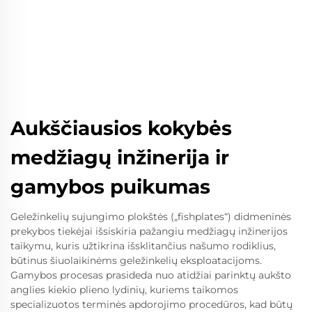
Aukščiausios kokybės
medžiagų inžinerija ir
gamybos puikumas
Geležinkelių sujungimo plokštės („fishplates“) didmeninės
prekybos tiekėjai išsiskiria pažangiu medžiagų inžinerijos
taikymu, kuris užtikrina išsklitančius našumo rodiklius,
būtinus šiuolaikinėms geležinkelių eksploatacijoms.
Gamybos procesas prasideda nuo atidžiai parinktų aukšto
anglies kiekio plieno lydinių, kuriems taikomos
specializuotos terminės apdorojimo procedūros, kad būtų