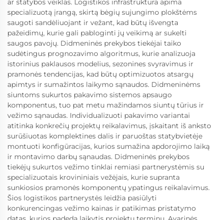
ar statybos veiklas. Logistikos infrastruktūra apima
specializuotą įrangą, skirtą bėgių sujungimo plokštėms
saugoti sandėliuojant ir vežant, kad būtų išvengta
pažeidimų, kurie gali pabloginti jų veikimą ar sukelti
saugos pavojų. Didmeninės prekybos tiekėjai taiko
sudėtingus prognozavimo algoritmus, kurie analizuoja
istorinius paklausos modelius, sezonines svyravimus ir
pramonės tendencijas, kad būtų optimizuotos atsargų
apimtys ir sumažintos laikymo sąnaudos. Didmeninėms
siuntoms sukurtos pakavimo sistemos apsaugo
komponentus, tuo pat metu mažindamos siuntų tūrius ir
vežimo sąnaudas. Individualizuoti pakavimo variantai
atitinka konkrečių projektų reikalavimus, įskaitant iš anksto
surūšiuotas komplektines dalis ir paruoštas statybvietėje
montuoti konfigūracijas, kurios sumažina apdorojimo laiką
ir montavimo darbų sąnaudas. Didmeninės prekybos
tiekėjų sukurtos vežimo tinklai remiasi partnerystėmis su
specializuotais krovininiais vežėjais, kurie supranta
sunkiosios pramonės komponentų ypatingus reikalavimus.
Šios logistikos partnerystės leidžia pasiūlyti
konkurencingas vežimo kainas ir patikimas pristatymo
datas, kurios padeda laikytis projektų terminų. Avarinės