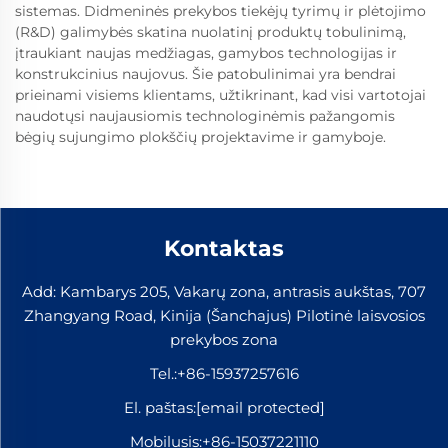
sistemas. Didmeninės prekybos tiekėjų tyrimų ir plėtojimo
(R&D) galimybės skatina nuolatinį produktų tobulinimą,
įtraukiant naujas medžiagas, gamybos technologijas ir
konstrukcinius naujovus. Šie patobulinimai yra bendrai
prieinami visiems klientams, užtikrinant, kad visi vartotojai
naudotųsi naujausiomis technologinėmis pažangomis
bėgių sujungimo plokščių projektavime ir gamyboje.
Kontaktas
Add: Kambarys 205, Vakarų zona, antrasis aukštas, 707
Zhangyang Road, Kinija (Šanchajus) Pilotinė laisvosios
prekybos zona
Tel.:
+86-15937257616
El. paštas:
[email protected]
Mobilusis:
+86-15037221110