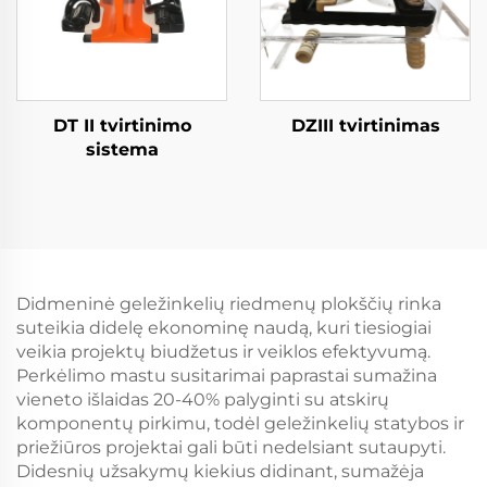
DT II tvirtinimo
DZIII tvirtinimas
sistema
Didmeninė geležinkelių riedmenų plokščių rinka
suteikia didelę ekonominę naudą, kuri tiesiogiai
veikia projektų biudžetus ir veiklos efektyvumą.
Perkėlimo mastu susitarimai paprastai sumažina
vieneto išlaidas 20-40% palyginti su atskirų
komponentų pirkimu, todėl geležinkelių statybos ir
priežiūros projektai gali būti nedelsiant sutaupyti.
Didesnių užsakymų kiekius didinant, sumažėja