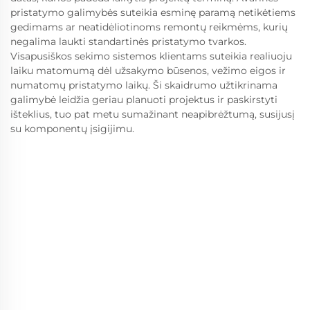
pristatymo galimybės suteikia esminę paramą netikėtiems
gedimams ar neatidėliotinoms remontų reikmėms, kurių
negalima laukti standartinės pristatymo tvarkos.
Visapusiškos sekimo sistemos klientams suteikia realiuoju
laiku matomumą dėl užsakymo būsenos, vežimo eigos ir
numatomų pristatymo laikų. Ši skaidrumo užtikrinama
galimybė leidžia geriau planuoti projektus ir paskirstyti
išteklius, tuo pat metu sumažinant neapibrėžtumą, susijusį
su komponentų įsigijimu.