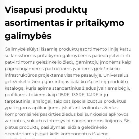
Visapusi produktų
asortimentas ir pritaikymo
galimybės
Galimybė siūlyti išsamią produktų asortimento liniją kartu
su lankstiomis pritaikymo galimybėmis padeda įsitvirtinti
patvirtintoms geležinkelio žiedų gamintojų įmonėms kaip
pageidaujamiems partneriams įvairiems geležinkelio
infrastruktūros projektams visame pasaulyje. Universalus
geležinkelio žiedų gamintojas palaiko išplėstinį produktų
katalogą, kuris apima standartinius žiedus įvairiems bėgių
profiliams, tokiems kaip 115RE, 136RE, 141RE ir jų
tarptautiniai analogai, taip pat specializuotus produktus
ypatingoms aplikacijoms, įskaitant izoliuotus žiedus,
kompromisinės paskirties žiedus bei sunkiosios apkrovos
variantus, sukurtus intensyviai naudojamoms linijoms. Šis
platus produktų pasiūlymas leidžia geležinkelio
operatoriams įsigyti kelis komponentus iš vieno