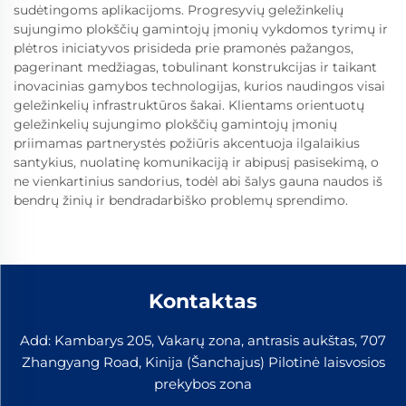
sudėtingoms aplikacijoms. Progresyvių geležinkelių
sujungimo plokščių gamintojų įmonių vykdomos tyrimų ir
plėtros iniciatyvos prisideda prie pramonės pažangos,
pagerinant medžiagas, tobulinant konstrukcijas ir taikant
inovacinias gamybos technologijas, kurios naudingos visai
geležinkelių infrastruktūros šakai. Klientams orientuotų
geležinkelių sujungimo plokščių gamintojų įmonių
priimamas partnerystės požiūris akcentuoja ilgalaikius
santykius, nuolatinę komunikaciją ir abipusį pasisekimą, o
ne vienkartinius sandorius, todėl abi šalys gauna naudos iš
bendrų žinių ir bendradarbiško problemų sprendimo.
Kontaktas
Add: Kambarys 205, Vakarų zona, antrasis aukštas, 707
Zhangyang Road, Kinija (Šanchajus) Pilotinė laisvosios
prekybos zona