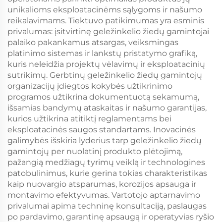
unikalioms eksploatacinėms sąlygoms ir našumo
reikalavimams. Tiektuvo patikimumas yra esminis
privalumas: įsitvirtinę geležinkelio žiedų gamintojai
palaiko pakankamus atsargas, veiksmingas
platinimo sistemas ir lankstų pristatymo grafiką,
kuris neleidžia projektų vėlavimų ir eksploatacinių
sutrikimų. Gerbtinų geležinkelio žiedų gamintojų
organizacijų įdiegtos kokybės užtikrinimo
programos užtikrina dokumentuotą sekamumą,
išsamias bandymų ataskaitas ir našumo garantijas,
kurios užtikrina atitiktį reglamentams bei
eksploatacinės saugos standartams. Inovacinės
galimybės išskiria lyderius tarp geležinkelio žiedų
gamintojų per nuolatinį produkto plėtojimą,
pažangią medžiagų tyrimų veiklą ir technologines
patobulinimus, kurie gerina tokias charakteristikas
kaip nuovargio atsparumas, korozijos apsauga ir
montavimo efektyvumas. Vartotojo aptarnavimo
privalumai apima techninę konsultaciją, paslaugas
po pardavimo, garantinę apsaugą ir operatyvias ryšio