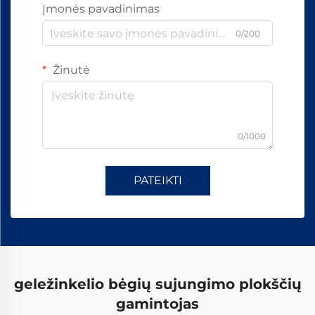
Įmonės pavadinimas
0/200
Žinutė
0/1000
PATEIKTI
geležinkelio bėgių sujungimo plokščių
gamintojas