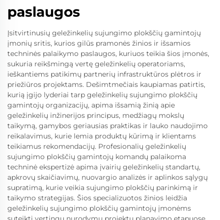
paslaugos
Įsitvirtinusių geležinkelių sujungimo plokščių gamintojų
įmonių sritis, kurios gilūs pramonės žinios ir išsamios
techninės palaikymo paslaugos, kuriuos teikia šios įmonės,
sukuria reikšmingą vertę geležinkelių operatoriams,
ieškantiems patikimų partnerių infrastruktūros plėtros ir
priežiūros projektams. Dešimtmečiais kaupiamas patirtis,
kurią įgijo lyderiai tarp geležinkelių sujungimo plokščių
gamintojų organizacijų, apima išsamią žinią apie
geležinkelių inžinerijos principus, medžiagų mokslų
taikymą, gamybos geriausias praktikas ir lauko naudojimo
reikalavimus, kurie lemia produktų kūrimą ir klientams
teikiamus rekomendacijų. Profesionalių geležinkelių
sujungimo plokščių gamintojų komandų palaikoma
techninė ekspertizė apima įvairių geležinkelių standartų,
apkrovų skaičiavimų, nuovargio analizės ir aplinkos sąlygų
supratimą, kurie veikia sujungimo plokščių parinkimą ir
taikymo strategijas. Šios specializuotos žinios leidžia
geležinkelių sujungimo plokščių gamintojų įmonėms
suteikti vertingų nurodymų projektų planavimo etapuose,