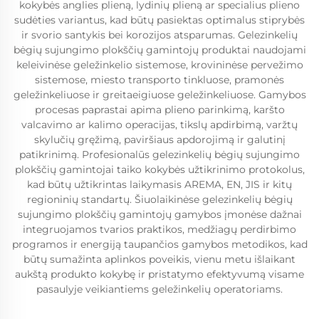
kokybės anglies plieną, lydinių plieną ar specialius plieno
sudėties variantus, kad būtų pasiektas optimalus stiprybės
ir svorio santykis bei korozijos atsparumas. Gelezinkelių
bėgių sujungimo plokščių gamintojų produktai naudojami
keleivinėse geležinkelio sistemose, krovininėse pervežimo
sistemose, miesto transporto tinkluose, pramonės
geležinkeliuose ir greitaeigiuose geležinkeliuose. Gamybos
procesas paprastai apima plieno parinkimą, karšto
valcavimo ar kalimo operacijas, tikslų apdirbimą, varžtų
skylučių gręžimą, paviršiaus apdorojimą ir galutinį
patikrinimą. Profesionalūs gelezinkelių bėgių sujungimo
plokščių gamintojai taiko kokybės užtikrinimo protokolus,
kad būtų užtikrintas laikymasis AREMA, EN, JIS ir kitų
regioninių standartų. Šiuolaikinėse gelezinkelių bėgių
sujungimo plokščių gamintojų gamybos įmonėse dažnai
integruojamos tvarios praktikos, medžiagų perdirbimo
programos ir energiją taupančios gamybos metodikos, kad
būtų sumažinta aplinkos poveikis, vienu metu išlaikant
aukštą produkto kokybę ir pristatymo efektyvumą visame
pasaulyje veikiantiems geležinkelių operatoriams.