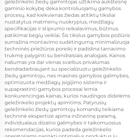
geležinkelio žiedų gamintojas užtikrina aukštesnę
gaminio kokybę dėka kontroliuojamų gamybos
procesų, kad kiekvienas žiedas atitiktų tiksliai
nustatytus matmenų nuokrypius, medžiagų
specifikacijas ir stiprumo reikalavimus, būtinus
patikimai bėgių veiklai. Šis tikslus gamybos požiūris
sumažina montavimo sudėtingumą, minimalizuoja
techninės priežiūros poreikį ir padidina tarnavimo
trukmę palyginti su bendraisiais analogais. Kainos
našumas yra dar vienas svarbus privalumas
bendradarbiaujant su specializuotu geležinkelio
žiedų gamintoju, nes masinės gamybos galimybės,
optimizuota medžiagų įsigijimo sistema ir
supaprastinti gamybos procesai lemia
konkurencingas kainas, kurios naudingos didelėms
geležinkelio projektų apimtims. Patyrusių
geležinkelio žiedų gamintojų komandų teikiama
techninė ekspertizė apima inžinerinę paramą,
individualaus dizaino galimybes ir taikomuosius
rekomendacijas, kurios padeda geležinkelio
operatoriams parinkti optimalius produktus jų