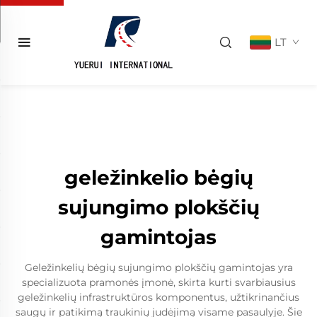
LT
geležinkelio bėgių
sujungimo plokščių
gamintojas
Geležinkelių bėgių sujungimo plokščių gamintojas yra
specializuota pramonės įmonė, skirta kurti svarbiausius
geležinkelių infrastruktūros komponentus, užtikrinančius
saugų ir patikimą traukinių judėjimą visame pasaulyje. Šie