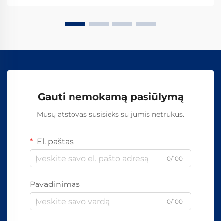
Gauti nemokamą pasiūlymą
Mūsų atstovas susisieks su jumis netrukus.
El. paštas
0/100
Pavadinimas
0/100