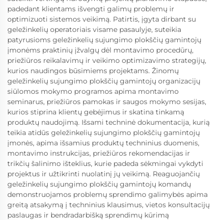
padedant klientams išvengti galimų problemų ir
optimizuoti sistemos veikimą. Patirtis, įgyta dirbant su
geležinkelių operatoriais visame pasaulyje, suteikia
patyrusioms geležinkelių sujungimo plokščių gamintojų
įmonėms praktinių įžvalgų dėl montavimo procedūrų,
priežiūros reikalavimų ir veikimo optimizavimo strategijų,
kurios naudingos būsimiems projektams. Žinomų
geležinkelių sujungimo plokščių gamintojų organizacijų
siūlomos mokymo programos apima montavimo
seminarus, priežiūros pamokas ir saugos mokymo sesijas,
kurios stiprina klientų gebėjimus ir skatina tinkamą
produktų naudojimą. Išsami techninė dokumentacija, kurią
teikia atidūs geležinkelių sujungimo plokščių gamintojų
įmonės, apima išsamius produktų techninius duomenis,
montavimo instrukcijas, priežiūros rekomendacijas ir
trikčių šalinimo išteklius, kurie padeda sėkmingai vykdyti
projektus ir užtikrinti nuolatinį jų veikimą. Reaguojančių
geležinkelių sujungimo plokščių gamintojų komandų
demonstruojamos problemų sprendimo galimybės apima
greitą atsakymą į techninius klausimus, vietos konsultacijų
paslaugas ir bendradarbišką sprendimų kūrimą