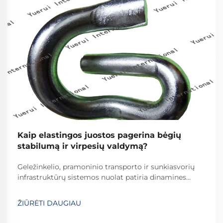
Kaip elastingos juostos pagerina bėgių
stabilumą ir virpesių valdymą?
Geležinkelio, pramoninio transporto ir sunkiasvorių
infrastruktūrų sistemos nuolat patiria dinamines
apkrovas, kartotinus smūgius ir aplinkos poveikį.
Viena veiksmingiausių, tačiau dažnai nepakankamai
ŽIŪRĖTI DAUGIAU
vertinamų šių sistemų sudedamųjų dalių yra...