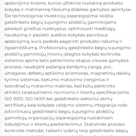
apdorojimo krosnis, kurios užtikrina nuolatinę produkto
kokybę ir matmeninę tikslumą didelėse gamybos apimtyse.
Šie technologiniai investicijų įsipareigojimai leidžia
geležinkelio bėgių sujungimo plokščių gamintojams
palaikyti griežtus nuokrypius, optimizuoti medžiagų
naudojimą ir pasiekti aukštos kokybės paviršiaus
apdorojimą, kuris padeda pagerinti produkto našumą ir
ilgaamžiškumą. Profesionalių geležinkelio bėgių sujungimo
plokščių gamintojų įmonių įdiegtos kokybės kontrolės
sistemos apima kelis patikrinimo etapus visuose gamybos
procese, naudojant pažangią bandymų įrangą, pvz.,
ultragarso defektų aptikimo priemones, magnetinių dalelių
tyrimo sistemas, kietumo matavimo įrenginius ir
koordinačių matavimo mašinas, kad būtų patikrinta
atitiktis tarptautinėms normoms ir klientų specifikacijoms.
ISO 9001, ISO 14001 bei geležinkelio sektoriui skirtų
sertifikatų kaip kokybės valdymo sistemų integracija rodo
įsitvirtinusių geležinkelio bėgių sujungimo plokščių
gamintojų organizacijų įsipareigojimą nuolatiniam
tobulėjimui ir klientų pasitenkinimui. Statistinės proceso
kontrolės metodai, taikomi lyderių tarp geležinkelio bėgių