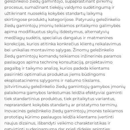
geležinkelio žiedų gamintojo, supaprastinant pirkimų
procesus, sumažinant tiekėjų valdymo sudėtingumą ir
užtikrinant nuoseklią kokybės standartų laikymą
skirtingose produktų kategorijose. Patyrusių geležinkelio
žiedų gamintojų įmonių teikiamos pritaikymo galimybės
apima modifikuotus skylių išdėstymus, alternatyvių
medžiagų sudėtis, specialius dangalus ir matmenines
korekcijas, kurios atitinka konkrečius klientų reikalavimus
bei unikalias montavimo sąlygas. Žinomų geležinkelio
žiedų gamintojų komandų teikiamos inžinerinės paramos
paslaugos apima techninę konsultaciją, projektavimo
pagalbą ir taikymo analizę, kurios padeda klientams
pasirinkti optimalius produktus jiems būdingoms
eksploatacinėms sąlygoms ir našumo tikslams.
Įsitvirtinusių geležinkelio žiedų gamintojų gamybos įmonių
palaikoma gamybos lankstumas leidžia efektyviai gaminti
tiek standartinius produktus, tiek pritaikytus variantus,
neprarandant kokybės standartų ar pristatymo terminų.
Inovacinės geležinkelio žiedų gamintojų įmonės teikiamos
prototipų kūrimo paslaugos leidžia klientams įvertinti
naujus dizainus, išbandyti veikimo charakteristikas ir
patvirtinti suderinamumą dar prieš didelės apimties