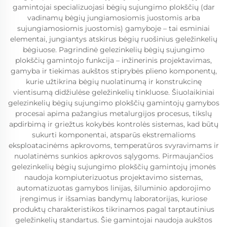
gamintojai specializuojasi bėgių sujungimo plokščių (dar
vadinamų bėgių jungiamosiomis juostomis arba
sujungiamosiomis juostomis) gamyboje – tai esminiai
elementai, jungiantys atskirus bėgių ruošinius geležinkelių
bėgiuose. Pagrindinė gelezinkelių bėgių sujungimo
plokščių gamintojo funkcija – inžinerinis projektavimas,
gamyba ir tiekimas aukštos stiprybės plieno komponentų,
kurie užtikrina bėgių nuolatinumą ir konstrukcinę
vientisumą didžiulėse geležinkelių tinkluose. Šiuolaikiniai
gelezinkelių bėgių sujungimo plokščių gamintojų gamybos
procesai apima pažangius metalurgijos procesus, tikslų
apdirbimą ir griežtus kokybės kontrolės sistemas, kad būtų
sukurti komponentai, atsparūs ekstremalioms
eksploatacinėms apkrovoms, temperatūros svyravimams ir
nuolatinėms sunkios apkrovos sąlygoms. Pirmaujančios
gelezinkelių bėgių sujungimo plokščių gamintojų įmonės
naudoja kompiuterizuotus projektavimo sistemas,
automatizuotas gamybos linijas, šiluminio apdorojimo
įrengimus ir išsamias bandymų laboratorijas, kuriose
produktų charakteristikos tikrinamos pagal tarptautinius
geležinkelių standartus. Šie gamintojai naudoja aukštos