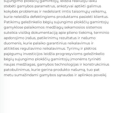
sujungimo plokščių gamintojų, leidžia realiuoju laiku
stebėti gamybos parametrus, ankstyvai aptikti galimus
kokybės problemas ir nedelsiant imtis taisomųjų veiksmų,
kurie neleidžia defektingiems produktams pasiekti klientus.
Patikimų geležinkelio bėgių sujungimo plokščių gamintojų
gamyklose palaikomos medžiagų sekamosios sistemos
suteikia visišką dokumentaciją apie plieno tiekimą, terminio
apdorojimo įrašus, patikrinimų rezultatus ir našumo
duomenis, kurie palaiko garantinius reikalavimus ir
atitikties reguliavimo reikalavimus. Tyrimų ir plėtros
pajėgumų investicijos leidžia progresyvioms geležinkelio
bėgių sujungimo plokščių gamintojų įmonėms tyrinėti
naujas medžiagas, gamybos technologijas ir konstrukcinius
patobulinimus, kurie gerina produkto našumą, tuo pat
metu sumažindami gamybos sąnaudas ir aplinkos poveikį.