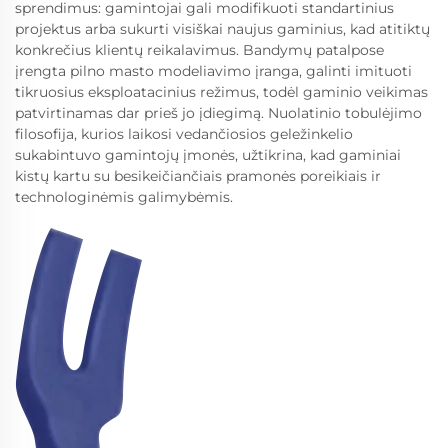
sprendimus: gamintojai gali modifikuoti standartinius
projektus arba sukurti visiškai naujus gaminius, kad atitiktų
konkrečius klientų reikalavimus. Bandymų patalpose
įrengta pilno masto modeliavimo įranga, galinti imituoti
tikruosius eksploatacinius režimus, todėl gaminio veikimas
patvirtinamas dar prieš jo įdiegimą. Nuolatinio tobulėjimo
filosofija, kurios laikosi vedančiosios geležinkelio
sukabintuvo gamintojų įmonės, užtikrina, kad gaminiai
kistų kartu su besikeičiančiais pramonės poreikiais ir
technologinėmis galimybėmis.