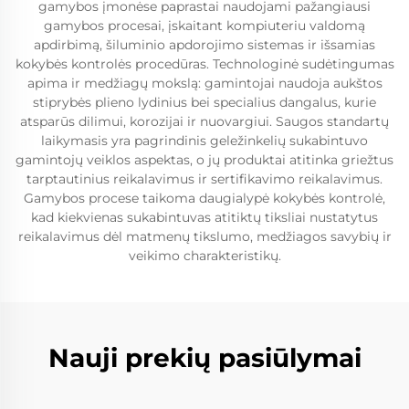
gamybos įmonėse paprastai naudojami pažangiausi
gamybos procesai, įskaitant kompiuteriu valdomą
apdirbimą, šiluminio apdorojimo sistemas ir išsamias
kokybės kontrolės procedūras. Technologinė sudėtingumas
apima ir medžiagų mokslą: gamintojai naudoja aukštos
stiprybės plieno lydinius bei specialius dangalus, kurie
atsparūs dilimui, korozijai ir nuovargiui. Saugos standartų
laikymasis yra pagrindinis geležinkelių sukabintuvo
gamintojų veiklos aspektas, o jų produktai atitinka griežtus
tarptautinius reikalavimus ir sertifikavimo reikalavimus.
Gamybos procese taikoma daugialypė kokybės kontrolė,
kad kiekvienas sukabintuvas atitiktų tiksliai nustatytus
reikalavimus dėl matmenų tikslumo, medžiagos savybių ir
veikimo charakteristikų.
Nauji prekių pasiūlymai