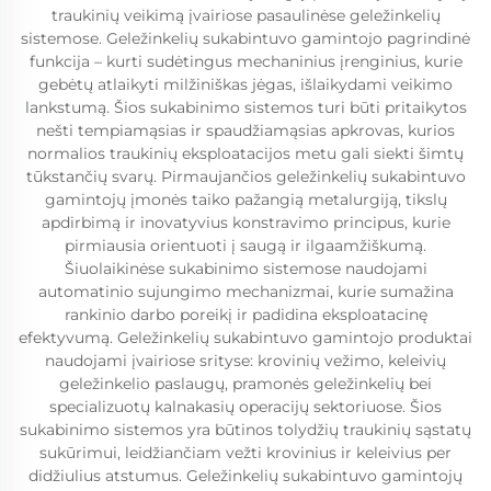
traukinių veikimą įvairiose pasaulinėse geležinkelių
sistemose. Geležinkelių sukabintuvo gamintojo pagrindinė
funkcija – kurti sudėtingus mechaninius įrenginius, kurie
gebėtų atlaikyti milžiniškas jėgas, išlaikydami veikimo
lankstumą. Šios sukabinimo sistemos turi būti pritaikytos
nešti tempiamąsias ir spaudžiamąsias apkrovas, kurios
normalios traukinių eksploatacijos metu gali siekti šimtų
tūkstančių svarų. Pirmaujančios geležinkelių sukabintuvo
gamintojų įmonės taiko pažangią metalurgiją, tikslų
apdirbimą ir inovatyvius konstravimo principus, kurie
pirmiausia orientuoti į saugą ir ilgaamžiškumą.
Šiuolaikinėse sukabinimo sistemose naudojami
automatinio sujungimo mechanizmai, kurie sumažina
rankinio darbo poreikį ir padidina eksploatacinę
efektyvumą. Geležinkelių sukabintuvo gamintojo produktai
naudojami įvairiose srityse: krovinių vežimo, keleivių
geležinkelio paslaugų, pramonės geležinkelių bei
specializuotų kalnakasių operacijų sektoriuose. Šios
sukabinimo sistemos yra būtinos tolydžių traukinių sąstatų
sukūrimui, leidžiančiam vežti krovinius ir keleivius per
didžiulius atstumus. Geležinkelių sukabintuvo gamintojų