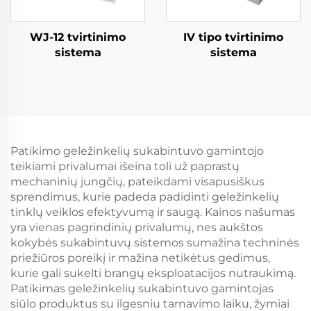
WJ-12 tvirtinimo
IV tipo tvirtinimo
sistema
sistema
Patikimo geležinkelių sukabintuvo gamintojo
teikiami privalumai išeina toli už paprastų
mechaninių jungčių, pateikdami visapusiškus
sprendimus, kurie padeda padidinti geležinkelių
tinklų veiklos efektyvumą ir saugą. Kainos našumas
yra vienas pagrindinių privalumų, nes aukštos
kokybės sukabintuvų sistemos sumažina techninės
priežiūros poreikį ir mažina netikėtus gedimus,
kurie gali sukelti brangų eksploatacijos nutraukimą.
Patikimas geležinkelių sukabintuvo gamintojas
siūlo produktus su ilgesniu tarnavimo laiku, žymiai