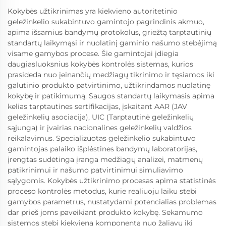
Kokybės užtikrinimas yra kiekvieno autoritetinio
geležinkelio sukabintuvo gamintojo pagrindinis akmuo,
apima išsamius bandymų protokolus, griežtą tarptautinių
standartų laikymąsi ir nuolatinį gaminio našumo stebėjimą
visame gamybos procese. Šie gamintojai įdiegia
daugiasluoksnius kokybės kontrolės sistemas, kurios
prasideda nuo įeinančių medžiagų tikrinimo ir tęsiamos iki
galutinio produkto patvirtinimo, užtikrindamos nuolatinę
kokybę ir patikimumą. Saugos standartų laikymasis apima
kelias tarptautines sertifikacijas, įskaitant AAR (JAV
geležinkelių asociacija), UIC (Tarptautinė geležinkelių
sąjunga) ir įvairias nacionalines geležinkelių valdžios
reikalavimus. Specializuotas geležinkelio sukabintuvo
gamintojas palaiko išplėstines bandymų laboratorijas,
įrengtas sudėtinga įranga medžiagų analizei, matmenų
patikrinimui ir našumo patvirtinimui simuliavimo
sąlygomis. Kokybės užtikrinimo procesas apima statistinės
proceso kontrolės metodus, kurie realiuoju laiku stebi
gamybos parametrus, nustatydami potencialias problemas
dar prieš joms paveikiant produkto kokybę. Sekamumo
sistemos stebi kiekvieną komponentą nuo žaliavų iki