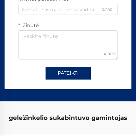
0/200
Žinutė
0/1000
PATEIKTI
geležinkelio sukabintuvo gamintojas