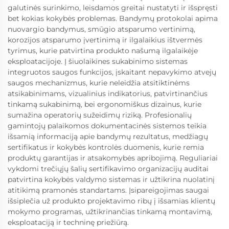
galutinės surinkimo, leisdamos greitai nustatyti ir išspręsti
bet kokias kokybės problemas. Bandymų protokolai apima
nuovargio bandymus, smūgio atsparumo vertinimą,
korozijos atsparumo įvertinimą ir ilgalaikius ištvermės
tyrimus, kurie patvirtina produkto našumą ilgalaikėje
eksploatacijoje. Į šiuolaikines sukabinimo sistemas
integruotos saugos funkcijos, įskaitant nepavykimo atvejų
saugos mechanizmus, kurie neleidžia atsitiktinėms
atsikabinimams, vizualinius indikatorius, patvirtinančius
tinkamą sukabinimą, bei ergonomiškus dizainus, kurie
sumažina operatorių sužeidimų riziką. Profesionalių
gamintojų palaikomos dokumentacinės sistemos teikia
išsamią informaciją apie bandymų rezultatus, medžiagų
sertifikatus ir kokybės kontrolės duomenis, kurie remia
produktų garantijas ir atsakomybės apribojimą. Reguliariai
vykdomi trečiųjų šalių sertifikavimo organizacijų auditai
patvirtina kokybės valdymo sistemas ir užtikrina nuolatinį
atitikimą pramonės standartams. Įsipareigojimas saugai
išsiplečia už produkto projektavimo ribų į išsamias klientų
mokymo programas, užtikrinančias tinkamą montavimą,
eksploataciją ir techninę priežiūrą.