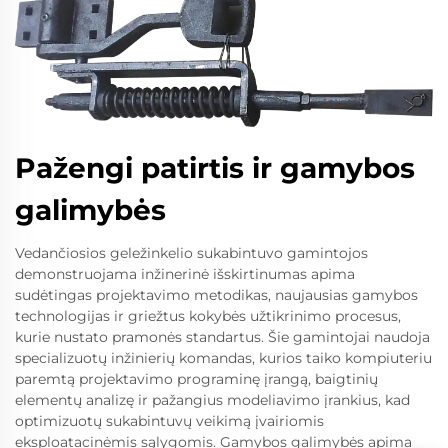
Pažengi patirtis ir gamybos
galimybės
Vedančiosios geležinkelio sukabintuvo gamintojos
demonstruojama inžinerinė išskirtinumas apima
sudėtingas projektavimo metodikas, naujausias gamybos
technologijas ir griežtus kokybės užtikrinimo procesus,
kurie nustato pramonės standartus. Šie gamintojai naudoja
specializuotų inžinierių komandas, kurios taiko kompiuteriu
paremtą projektavimo programinę įrangą, baigtinių
elementų analizę ir pažangius modeliavimo įrankius, kad
optimizuotų sukabintuvų veikimą įvairiomis
eksploatacinėmis sąlygomis. Gamybos galimybės apima