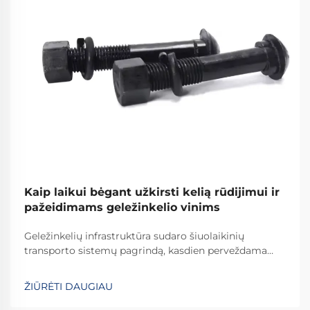
Kaip laikui bėgant užkirsti kelią rūdijimui ir
pažeidimams geležinkelio vinims
Geležinkelių infrastruktūra sudaro šiuolaikinių
transporto sistemų pagrindą, kasdien perveždama
milijonus tonų krovinių ir keleivių tarp didelių
atstumų. Tarp svarbiausių komponentų, užtikrinančių
ŽIŪRĖTI DAUGIAU
bėgių stabilumą ir saugą, riedėjimo bėgių vinčių
vaidmuo yra neabejotinai esminis...