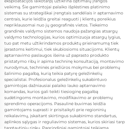
eksploatacijos laikotarpį užtikrina optimalų įrangos
veikimą. Šie gamintojai palaiko išplėstines platinimo
sistemas su strategiškai įrengtais sandėliais ir aptarnavimo
centrais, kurie leidžia greitai reaguoti į klientų poreikius
nepriklausomai nuo jų geografinės vietos. Tiekeimo
grandinės valdymo sistemos naudoja pažangias atsargų
valdymo technologijas, kurios optimizuoja atsargų lygius,
tuo pat metu užtikrindamos produktų prieinamumą tiek
įprastoms keitimui, tiek skubiosioms situacijoms. Klientų
aptarnavimo paslaugos išeina už paprasto produkto
pristatymo ribų ir apima techninę konsultaciją, montavimo
nurodymus, techninės priežiūros mokymus bei problemų
šalinimo pagalbą, kurią teikia patyrę geležinkelių
specialistai. Profesionalus geležinkelių sukabintuvo
gamintojas dažniausiai palaiko lauko aptarnavimo
komandas, kurios gali teikti tiesioginę pagalbą
sudėtingoms montavimo, modifikavimo ar problemų
sprendimo operacijoms. Pasaulinė buvimas leidžia
gamintojams suprasti ir prisitaikyti prie regioninių
reikalavimų, įskaitant skirtingus sukabinimo standartus,
aplinkos sąlygas ir reguliavimo sistemas, kurios skiriasi tarp
tarptautinių rinkų. Pagrindiniai gamintojai teikiamą