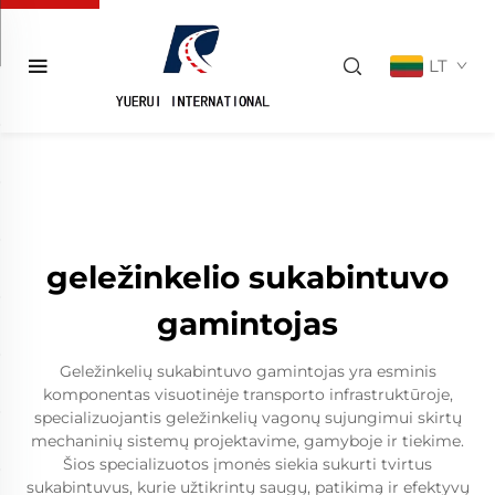
LT
geležinkelio sukabintuvo
gamintojas
Geležinkelių sukabintuvo gamintojas yra esminis
komponentas visuotinėje transporto infrastruktūroje,
specializuojantis geležinkelių vagonų sujungimui skirtų
mechaninių sistemų projektavime, gamyboje ir tiekime.
Šios specializuotos įmonės siekia sukurti tvirtus
sukabintuvus, kurie užtikrintų saugų, patikimą ir efektyvų