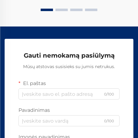
Gauti nemokamą pasiūlymą
Mūsų atstovas susisieks su jumis netrukus.
El. paštas
0/100
Pavadinimas
0/100
Įmonės pavadinimas