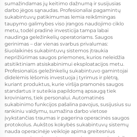
sumažindamas jų keitimo dažnumą ir susijusias
darbo jėgos sąnaudas. Profesionaliai pagamintų
sukabintuvų patikimumas lemia reikšmingas
taupymo galimybes viso įrangos naudojimo ciklo
metu, todėl pradinė investicija tampa labai
naudinga geležinkelių operatoriams. Saugos
gerinimas – dar vienas svarbus privalumas:
šiuolaikinės sukabintuvų sistemos įtraukia
neprižiūrimas saugos priemones, kurios neleidžia
atsitiktiniam atsiskabinimui eksploatacijos metu.
Profesionalūs geležinkelių sukabintuvo gamintojai
didelėmis lėšomis investuoja į tyrimus ir plėtrą,
kuriant produktus, kurie viršija pramonės saugos
standartus ir suteikia papildomą apsaugą tiek
kroviniams, tiek personalui. Automatinės
sukabinimo funkcijos pašalina pavojus, susijusius su
rankiniu valdymu, sumažina darbo vietose
įvykstančias traumas ir pagerina operacinės saugos
protokolus. Aukštos kokybės sukabintuvų sistemų
nauda operacinėje veikloje apima greitesnius