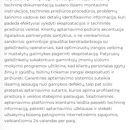
techninę dokumentaciją sudaro išsami montavimo
instrukcijos, techninės priežiūros procedūros, problemų
šalinimo vadovai bei detalių identifikavimo informacija, kuri
padeda efektyviai vykdyti eksploatacijos ir techninės
priežiūros veiklas. Klientų aptarnavimo požiūris akcentuoja
ilgalaikius partnerystės santykius, o ne vienkartinius
sandorius: gamintojai glaudžiai bendradarbiauja su
geležinkelių operatoriais, kad optimizuotų įrangos veikimą
ir nustatytų galimybes pagerinti eksploataciją. Patyrusių
geležinkelių sukabintuvo gamintojų įmonių siūlomi
mokymo programos užtikrina, kad klientų personalas įgytų
žinių ir įgūdžių, būtinų tinkamai įrangai eksploatuoti ir
prižiūrėti. Garantinės aptarnavimo sistemos suteikia
išsamią apsaugą nuo gamybos defektų, taip pat siūlo
pratęstas aptarnavimo sutartis, kurios apima profilaktinę
priežiūrą ir veiklos stebėjimo paslaugas. Skaitmeninės
aptarnavimo platformos klientams leidžia pasiekti techninę
informaciją, pateikti aptarnavimo užklausas ir stebėti
užsakymų būseną patogiomis internetinėmis sąsajomis,
veikiančiomis 24 valandas per parą.