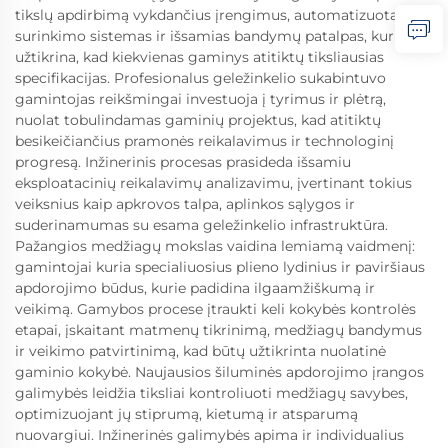
tikslų apdirbimą vykdančius įrengimus, automatizuotas
surinkimo sistemas ir išsamias bandymų patalpas, kurios
užtikrina, kad kiekvienas gaminys atitiktų tiksliausias
specifikacijas. Profesionalus geležinkelio sukabintuvo
gamintojas reikšmingai investuoja į tyrimus ir plėtrą,
nuolat tobulindamas gaminių projektus, kad atitiktų
besikeičiančius pramonės reikalavimus ir technologinį
progresą. Inžinerinis procesas prasideda išsamiu
eksploatacinių reikalavimų analizavimu, įvertinant tokius
veiksnius kaip apkrovos talpa, aplinkos sąlygos ir
suderinamumas su esama geležinkelio infrastruktūra.
Pažangios medžiagų mokslas vaidina lemiamą vaidmenį:
gamintojai kuria specialiuosius plieno lydinius ir paviršiaus
apdorojimo būdus, kurie padidina ilgaamžiškumą ir
veikimą. Gamybos procese įtraukti keli kokybės kontrolės
etapai, įskaitant matmenų tikrinimą, medžiagų bandymus
ir veikimo patvirtinimą, kad būtų užtikrinta nuolatinė
gaminio kokybė. Naujausios šiluminės apdorojimo įrangos
galimybės leidžia tiksliai kontroliuoti medžiagų savybes,
optimizuojant jų stiprumą, kietumą ir atsparumą
nuovargiui. Inžinerinės galimybės apima ir individualius