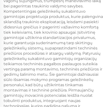
vagonų sujungimus, trumpesnį manevravimo laiką
bei pagerintas traukinio valdymo savybes.
Kompetentingas geležinkelių sukabintuvo
gamintojas projektuoja produktus, kurie palengvina
sklandžią traukinio eksploataciją, leisdami pasiekti
didesnius greičius ir pagerinti važiavimo komfortą
tiek keleiviams, tiek krovinio apsaugai. Įsitvirtinę
gamintojai užtikrina standartizacijos privalumus,
kurie garantuoja suderinamumą tarp skirtingų
geležinkelių sistemų, supaprastindami techninės
priežiūros procedūras ir atsargų valdymą. Patyrusių
geležinkelių sukabintuvo gamintojų organizacijų
teikiamos techninės pagalbos paslaugos suteikia
vertingą paramą montavimo, techninės priežiūros ir
gedimų šalinimo metu. Šie gamintojai dažniausiai
siūlo išsamias mokymo programas geležinkelių
personalui, kad būtų užtikrintas tinkamas
montavimas ir techninė priežiūra. Pirmaujančių
gamintojų inovacinis potencialas leidžia nuolat
tobulinti produktus, integruojant naujas
technologijas, kurios padidina našumą ir