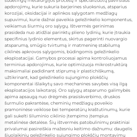
sudėtingų metalurgijos procesų ir specializuotų paviršiaus
apdorojimų, kurie sukuria barjerines sluoksnius, atsparius
korozijai, oksidacijai ir aplinkos sąlygotam medžiagų
supuvimui, kurie dažnai paveikia geležinkelio komponentus,
veikiamus šiurmių oro sąlygų. Ištvermės gerinimas
prasideda nuo atidžiai parinktų plieno lydinių, kurie įtraukia
specifinius lydinio elementus, skirtus pagerinti nuovargio
atsparumą, smūgio tvirtumą ir matmeninę stabilumą
ciklinės apkrovos sąlygomis, būdingomis geležinkelio
eksploatacijai. Gamybos procesai apima kontroliuojamus
terminius apdorojimus, kurie optimizuoja mikrostruktūrą
maksimaliai padidinant stiprumą ir plastichiškumą,
užtikrinant, kad geležinkelio sujungimo plokščių
komponentai išlaikytų savo mechanines savybes visą ilgą
eksploatacijos laikotarpį. Oro sąlygų atsparumo galimybės
apima apsaugą nuo drėgmės prasiskverbimo, druskos
šurmulio pakrantėse, cheminių medžiagų poveikio
pramoninėse veiklose bei temperatūrų kraštutinumų, kurie
gali sukelti šiluminio ciklinio įtempimo įtempius
metalinėse detalėse. Šių ištvermės patobulinimų praktiniai
privalumai pasireiškia mažesniu keitimo dažnumu: daugelis
šiuolaikinių geležinkelio sujungimo plokščių montavimų