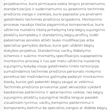
projektavimo, kuris pirmiausia siekia lengvo prieinamumo,
standartizacijos ir suderinamumo su įprastomis techninės
priežiūros įranga ir įrankiais, kurie paprastai yra prieinami
geležinkelio techninės priežiūros brigadoms. Montavimo
procesas naudoja tiksliai pagamintus komponentus, kurie
užtikrina nuolatinį tikslią pritaikymą tarp bėgių sujungimo
plokščių komplektų ir standartinių bėgių profilių, todėl
pašalinamas poreikis atlikti lauko modifikacijas arba
specialius gamybos darbus, kurie gali uždelsti bėgių
statybos projektus. Standartiniai varžtų išdėstymo
schemos ir sukimo momentų specifikacijos supaprastina
montavimo procesą ir tuo pat metu užtikrina nuolatinę
sujungimų kokybę visoje geležinkelio tinklo teritorijoje,
sumažindamos techninės priežiūros personalo mokymo
poreikius bei mažindamos galimybę padaryti montavimo
klaidų, kurios gali pakenkti bėgių saugai ar veikimui.
Techninės priežiūros privalumai ypač akivaizdūs vykdant
kasdienines patikrinimo ir aptarnavimo veiklas, nes bėgių
sujungimo plokščių sujungimai leidžia lengvai pasiekti
vizualiniam tyrimui, varžtų įtempimo patikrinimui ir
komponentų keitimui be specialios įrangos ar didelės bėgių