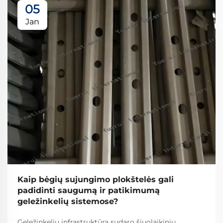
05
Jan
Kaip bėgių sujungimo plokštelės gali
padidinti saugumą ir patikimumą
geležinkelių sistemose?
Geležinkelių infrastruktūra sudaro šiuolaikinių