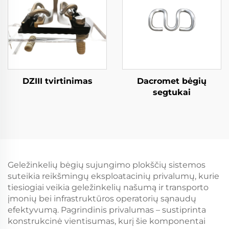
DZIII tvirtinimas
Dacromet bėgių
segtukai
Geležinkelių bėgių sujungimo plokščių sistemos
suteikia reikšmingų eksploatacinių privalumų, kurie
tiesiogiai veikia geležinkelių našumą ir transporto
įmonių bei infrastruktūros operatorių sąnaudų
efektyvumą. Pagrindinis privalumas – sustiprinta
konstrukcinė vientisumas, kurį šie komponentai