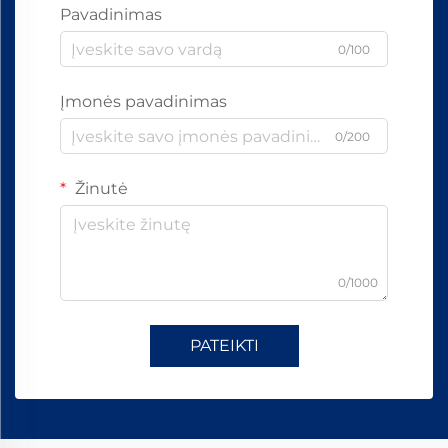
Pavadinimas
0/100
Įmonės pavadinimas
0/200
Žinutė
0/1000
PATEIKTI