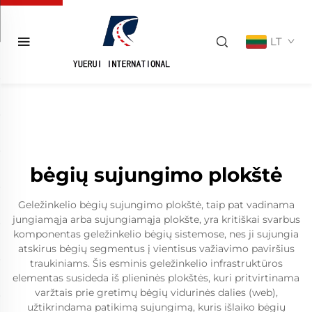
LT
bėgių sujungimo plokštė
Geležinkelio bėgių sujungimo plokštė, taip pat vadinama
jungiamąja arba sujungiamąja plokšte, yra kritiškai svarbus
komponentas geležinkelio bėgių sistemose, nes ji sujungia
atskirus bėgių segmentus į vientisus važiavimo paviršius
traukiniams. Šis esminis geležinkelio infrastruktūros
elementas susideda iš plieninės plokštės, kuri pritvirtinama
varžtais prie gretimų bėgių vidurinės dalies (web),
užtikrindama patikimą sujungimą, kuris išlaiko bėgių