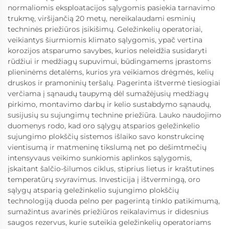
normaliomis eksploatacijos sąlygomis pasiekia tarnavimo
trukmę, viršijančią 20 metų, nereikalaudami esminių
techninės priežiūros įsikišimų. Geležinkelių operatoriai,
veikiantys šiurmiomis klimato sąlygomis, ypač vertina
korozijos atsparumo savybes, kurios neleidžia susidaryti
rūdžiui ir medžiagų supuvimui, būdingamems įprastoms
plieninėms detalėms, kurios yra veikiamos drėgmės, kelių
druskos ir pramoninių teršalų. Pagerinta ištvermė tiesiogiai
verčiama į sąnaudų taupymą dėl sumažėjusių medžiagų
pirkimo, montavimo darbų ir kelio sustabdymo sąnaudų,
susijusių su sujungimų technine priežiūra. Lauko naudojimo
duomenys rodo, kad oro sąlygų atsparios geležinkelio
sujungimo plokščių sistemos išlaiko savo konstrukcinę
vientisumą ir matmeninę tikslumą net po dešimtmečių
intensyvaus veikimo sunkiomis aplinkos sąlygomis,
įskaitant šalčio-šilumos ciklus, stiprius lietus ir kraštutines
temperatūrų svyravimus. Investicija į ištvermingą, oro
sąlygų atsparią geležinkelio sujungimo plokščių
technologiją duoda pelno per pagerintą tinklo patikimumą,
sumažintus avarinės priežiūros reikalavimus ir didesnius
saugos rezervus, kurie suteikia geležinkelių operatoriams