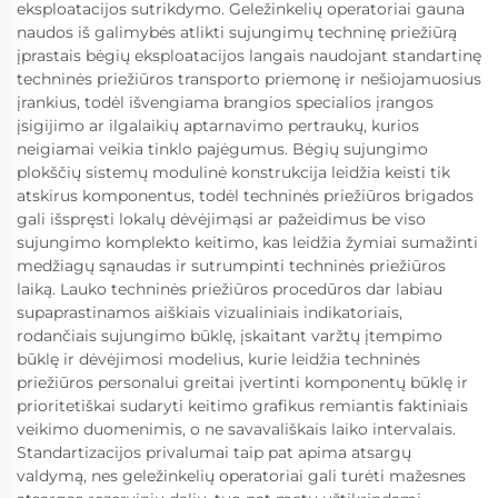
eksploatacijos sutrikdymo. Geležinkelių operatoriai gauna
naudos iš galimybės atlikti sujungimų techninę priežiūrą
įprastais bėgių eksploatacijos langais naudojant standartinę
techninės priežiūros transporto priemonę ir nešiojamuosius
įrankius, todėl išvengiama brangios specialios įrangos
įsigijimo ar ilgalaikių aptarnavimo pertraukų, kurios
neigiamai veikia tinklo pajėgumus. Bėgių sujungimo
plokščių sistemų modulinė konstrukcija leidžia keisti tik
atskirus komponentus, todėl techninės priežiūros brigados
gali išspręsti lokalų dėvėjimąsi ar pažeidimus be viso
sujungimo komplekto keitimo, kas leidžia žymiai sumažinti
medžiagų sąnaudas ir sutrumpinti techninės priežiūros
laiką. Lauko techninės priežiūros procedūros dar labiau
supaprastinamos aiškiais vizualiniais indikatoriais,
rodančiais sujungimo būklę, įskaitant varžtų įtempimo
būklę ir dėvėjimosi modelius, kurie leidžia techninės
priežiūros personalui greitai įvertinti komponentų būklę ir
prioritetiškai sudaryti keitimo grafikus remiantis faktiniais
veikimo duomenimis, o ne savavališkais laiko intervalais.
Standartizacijos privalumai taip pat apima atsargų
valdymą, nes geležinkelių operatoriai gali turėti mažesnes