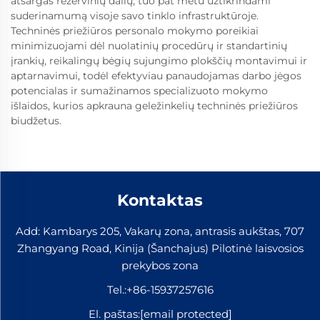
atsargas rezervinių dalių, tuo pat metu užtikrindami
suderinamumą visoje savo tinklo infrastruktūroje.
Techninės priežiūros personalo mokymo poreikiai
minimizuojami dėl nuolatinių procedūrų ir standartinių
įrankių, reikalingų bėgių sujungimo plokščių montavimui ir
aptarnavimui, todėl efektyviau panaudojamas darbo jėgos
potencialas ir sumažinamos specializuoto mokymo
išlaidos, kurios apkrauna geležinkelių techninės priežiūros
biudžetus.
Kontaktas
Add: Kambarys 205, Vakarų zona, antrasis aukštas, 707
Zhangyang Road, Kinija (Šanchajus) Pilotinė laisvosios
prekybos zona
Tel.:
+86-15937257616
El. paštas:
[email protected]