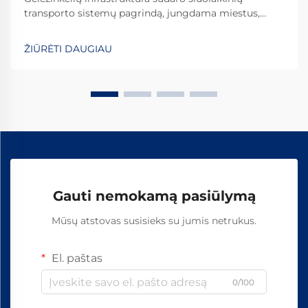
transporto sistemų pagrindą, jungdama miestus,
skatindama prekybą ir užtikrindama efektyvų žmonių
bei krovinių judėjimą per didelius atstumus. Šioje
ŽIŪRĖTI DAUGIAU
sudėtingoje plieninių bėgių tinkle esantys daugybė
komp...
Gauti nemokamą pasiūlymą
Mūsų atstovas susisieks su jumis netrukus.
El. paštas
0/100