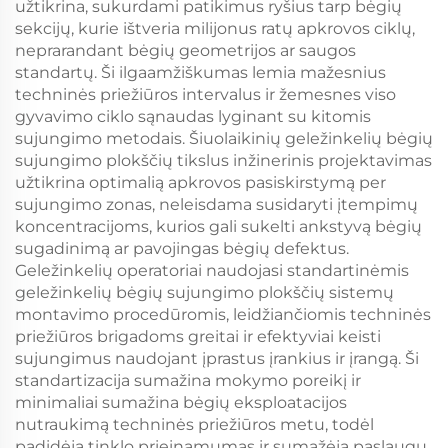
užtikrina, sukurdami patikimus ryšius tarp bėgių
sekcijų, kurie ištveria milijonus ratų apkrovos ciklų,
neprarandant bėgių geometrijos ar saugos
standartų. Ši ilgaamžiškumas lemia mažesnius
techninės priežiūros intervalus ir žemesnes viso
gyvavimo ciklo sąnaudas lyginant su kitomis
sujungimo metodais. Šiuolaikinių geležinkelių bėgių
sujungimo plokščių tikslus inžinerinis projektavimas
užtikrina optimalią apkrovos pasiskirstymą per
sujungimo zonas, neleisdama susidaryti įtempimų
koncentracijoms, kurios gali sukelti ankstyvą bėgių
sugadinimą ar pavojingas bėgių defektus.
Geležinkelių operatoriai naudojasi standartinėmis
geležinkelių bėgių sujungimo plokščių sistemų
montavimo procedūromis, leidžiančiomis techninės
priežiūros brigadoms greitai ir efektyviai keisti
sujungimus naudojant įprastus įrankius ir įrangą. Ši
standartizacija sumažina mokymo poreikį ir
minimaliai sumažina bėgių eksploatacijos
nutraukimą techninės priežiūros metu, todėl
padidėja tinklo prieinamumas ir sumažėja paslaugų