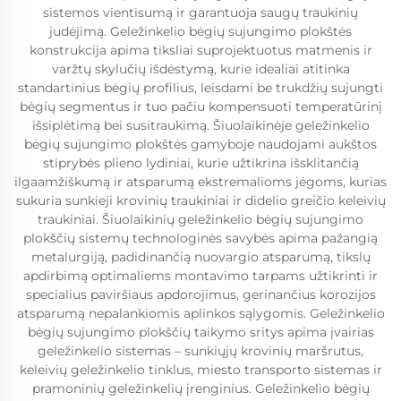
sistemos vientisumą ir garantuoja saugų traukinių
judėjimą. Geležinkelio bėgių sujungimo plokštės
konstrukcija apima tiksliai suprojektuotus matmenis ir
varžtų skylučių išdėstymą, kurie idealiai atitinka
standartinius bėgių profilius, leisdami be trukdžių sujungti
bėgių segmentus ir tuo pačiu kompensuoti temperatūrinį
išsiplėtimą bei susitraukimą. Šiuolaikinėje geležinkelio
bėgių sujungimo plokštės gamyboje naudojami aukštos
stiprybės plieno lydiniai, kurie užtikrina išsklitančią
ilgaamžiškumą ir atsparumą ekstremalioms jėgoms, kurias
sukuria sunkieji krovinių traukiniai ir didelio greičio keleivių
traukiniai. Šiuolaikinių geležinkelio bėgių sujungimo
plokščių sistemų technologinės savybės apima pažangią
metalurgiją, padidinančią nuovargio atsparumą, tikslų
apdirbimą optimaliems montavimo tarpams užtikrinti ir
specialius paviršiaus apdorojimus, gerinančius korozijos
atsparumą nepalankiomis aplinkos sąlygomis. Geležinkelio
bėgių sujungimo plokščių taikymo sritys apima įvairias
geležinkelio sistemas – sunkiųjų krovinių maršrutus,
keleivių geležinkelio tinklus, miesto transporto sistemas ir
pramoninių geležinkelių įrenginius. Geležinkelio bėgių