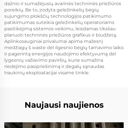
dažnio ir sumažėjusių avarinės techninės priežiūros
poreikių. Be to, įrodyta geležinkelių bėgių
sujungimo plokščių technologijos patikimumo
patikimumas suteikia geležinkelių operatoriams
pasitikėjimą sistemos veikimu, leisdamas tiksliau
planuoti techninės priežiūros grafikus ir biudžetą.
Aplinkosauginiai privalumai apima mažesnį
medžiagų š waste dėl ilgesnio bėgių tarnavimo laiko
ir pagerintą energijos naudojimo efektyvumą dėl
lygesnių važiavimo paviršių, kurie sumažina
riedėjimo pasipriešinimą ir degalų sąnaudas
traukinių eksploatacijai visame tinkle.
Naujausi naujienos