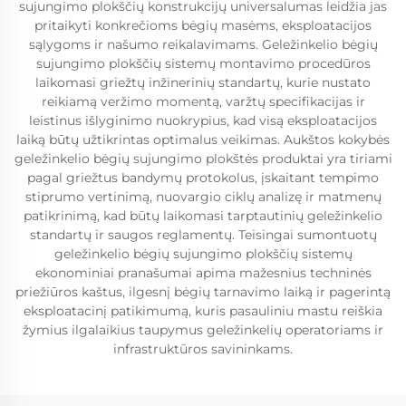
sujungimo plokščių konstrukcijų universalumas leidžia jas
pritaikyti konkrečioms bėgių masėms, eksploatacijos
sąlygoms ir našumo reikalavimams. Geležinkelio bėgių
sujungimo plokščių sistemų montavimo procedūros
laikomasi griežtų inžinerinių standartų, kurie nustato
reikiamą veržimo momentą, varžtų specifikacijas ir
leistinus išlyginimo nuokrypius, kad visą eksploatacijos
laiką būtų užtikrintas optimalus veikimas. Aukštos kokybės
geležinkelio bėgių sujungimo plokštės produktai yra tiriami
pagal griežtus bandymų protokolus, įskaitant tempimo
stiprumo vertinimą, nuovargio ciklų analizę ir matmenų
patikrinimą, kad būtų laikomasi tarptautinių geležinkelio
standartų ir saugos reglamentų. Teisingai sumontuotų
geležinkelio bėgių sujungimo plokščių sistemų
ekonominiai pranašumai apima mažesnius techninės
priežiūros kaštus, ilgesnį bėgių tarnavimo laiką ir pagerintą
eksploatacinį patikimumą, kuris pasauliniu mastu reiškia
žymius ilgalaikius taupymus geležinkelių operatoriams ir
infrastruktūros savininkams.