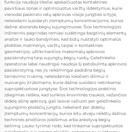
funkcija naudoja tiksliai apskaičiuotas kontaktines
paviršiaus zonas ir optimizuotus varžtų išdėstymus, kurie
vienodai paskirsto ratų apkrovas visoje jungties srityje,
neleisdami susidaryti įtemptumų koncentracijoms, kurios
dažnai atsiranda bėgių sujungimuose. Šios technologijos
inžinerinis pagrindas remiasi sudėtinga baigtinių elementų
analize ir lauko bandymais, kad būtų nustatyti optimalūs
plokštės matmenys, varžtų tarpai ir kontaktinės
geometrijos, užtikrinančios maksimalų apkrovos
pasiskirstymą tarp sujungtų bėgių ruošų. Geležinkelio
operatoriai labai naudingai naudoja šį patobulintą apkrovos
pasiskirstymą, nes jis reikšmingai padidina bėgių
tarnavimo trukmę, neleisdamas lokaliam dilimui ir
nuovargio įtrūkimams, kurie dažnai susidaro netinkamai
suprojektuotose jungtyse. Šios technologijos praktinis
įdiegimas reiškia, kad sunkios krovininės traukos, vežančios
didelę ašinę apkrovą, gali laisvai važiuoti per geležinkelio
sujungimo plokščių jungtis, nekeliant per didelių
įtemptumų koncentracijų, kurios kitu atveju reikštų dažnus
techninės priežiūros įsikišimus arba ankstyvą bėgių
keitimą. Lauko tyrimai rodo, kad tinkamai suprojektuotos