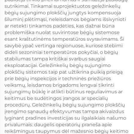
sutrikimai. Tinkamai suprojektuotos geležinkelių
bėgių sujungimo plokščių jungtys kompensuoja
šiluminį plėtimąsi, neleisdamos bėgiams išsivynioti
ar netekti tinkamos padėties, kas dažnai būna
problemiška nuolat suvirintose bėgių sistemose
esant kraštutinėms temperatūros svyravimams. Ši
savybė ypač vertinga regionuose, kuriose stebimi
dideli sezoniniai temperatūros pokyčiai, o bėgių
stabilumas tampa kritiškai svarbus saugiai
eksploatacijai. Geležinkelių bėgių sujungimo
plokščių sistemos taip pat užtikrina puikią prieigą
prie bėgių inspekcijos ir techninės priežiūros
veiksmų, leisdamos brigadoms lengvai tikrinti
sujungimų būklę ir atlikti būtinus reguliavimus ar
keitimus be sudėtingos įrangos ar specialių
procedūrų. Geležinkelių bėgių sujungimo plokščių
įrengimo sąnaudų efektyvumas tampa akivaizdus
lyginant pradines investicijas su ilgalaikiais našumo
privalumais: daugelis operatorių praneša apie
reikšmingus taupymus dėl mažesnio bėgių keitimo