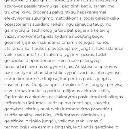
geležinkelio sujungimo plokščių sistemos su aukštesniu
apkrovos pasiskirstymu gali padidinti bėgių tarnavimo
trukmę iki 40 procentų palyginti su nepakankamai
efektyviomis sujungimo metodikomis, todėl geležinkelio
operatoriams susidaro reikšmingų sąnaudų taupymo
galimybių. Ši technologija taip pat pagerina keleivių
važiavimo komfortą, išlaikydama nuolatinę bėgių
geometriją ir sumažindama dinamines jėgas, kurios
atsiranda, kai traukos pravažiuoja per jungtis. Toks sklandus
veikimas sumažina triukšmo lygį ir virpesius, todėl
geležinkelio operatoriams miestuose palengvėja
bendradarbiavimas su gyventojais. Aukštesnio apkrovos
pasiskirstymo charakteristikos ypač svarbios intensyviose
eismo koridorinėse linijose, kur per tas pačias jungtis
kasdien pravažiuoja daugelis traukų, o šios jungtys per visą
savo tarnavimo laiką patiria milijonus apkrovos ciklų.
Optimalaus apkrovos pasiskirstymo pasiekimui reikalingas
inžinerinis tikslumas, kuris apima medžiagų savybių,
gamybos leistinų nuokrypių ir montavimo procedūrų
atidžią analizę, kad būtų užtikrintas nuolatinis visų
geležinkelio tinklo jungčių veikimo stabilumas. Ši
technologija yra esminis žingsnis, leidžiantis geležinkelio