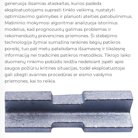
generuoja išsamias ataskaitas, kurios padeda
eksploatuotojams suprasti tinklo veikimą, nustatyti
optimizavimo galimybes ir planuoti ateities patobulinimus.
Mašininio mokymosi algoritmai analizuoja istorinius
modelius, kad prognozuotų galimas problemas ir
rekomenduotų prevencines priemones. Ši stebėjimo
technologija žymiai sumažina rankinės bėgių patikros
poreikį, tuo pat metu pateikdama išsamesnę ir tikslesnę
informaciją nei tradicinės patikros metodikos. Tikrojo laiko
duomenų rinkimo pobūdis leidžia nedelsiant įspėti apie
saugos požiūriu kritines situacijas, todėl eksploatuotojai
gali įdiegti avarines procedūras ar eismo valdymo
priemones, kai to reikia.