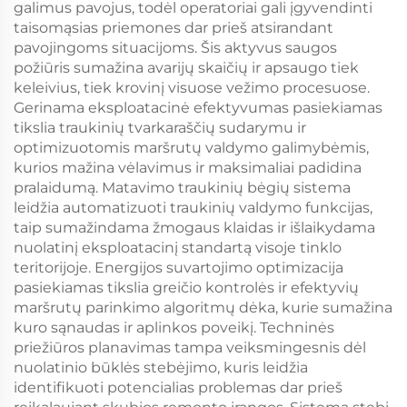
galimus pavojus, todėl operatoriai gali įgyvendinti
taisomąsias priemones dar prieš atsirandant
pavojingoms situacijoms. Šis aktyvus saugos
požiūris sumažina avarijų skaičių ir apsaugo tiek
keleivius, tiek krovinį visuose vežimo procesuose.
Gerinama eksploatacinė efektyvumas pasiekiamas
tikslia traukinių tvarkaraščių sudarymu ir
optimizuotomis maršrutų valdymo galimybėmis,
kurios mažina vėlavimus ir maksimaliai padidina
pralaidumą. Matavimo traukinių bėgių sistema
leidžia automatizuoti traukinių valdymo funkcijas,
taip sumažindama žmogaus klaidas ir išlaikydama
nuolatinį eksploatacinį standartą visoje tinklo
teritorijoje. Energijos suvartojimo optimizacija
pasiekiamas tikslia greičio kontrolės ir efektyvių
maršrutų parinkimo algoritmų dėka, kurie sumažina
kuro sąnaudas ir aplinkos poveikį. Techninės
priežiūros planavimas tampa veiksmingesnis dėl
nuolatinio būklės stebėjimo, kuris leidžia
identifikuoti potencialias problemas dar prieš