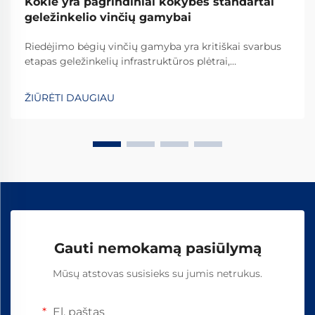
Kokie yra pagrindiniai kokybės standartai
geležinkelio vinčių gamybai
Riedėjimo bėgių vinčių gamyba yra kritiškai svarbus
etapas geležinkelių infrastruktūros plėtrai,
reikalaujantis griežtų kokybės standartų laikymosi,
kad būtų užtikrinta geležinkelių sistemų sauga ir
ŽIŪRĖTI DAUGIAU
ilgaamžiškumas visame pasaulyje. Šių esminių detalių
gamybos procesas apima...
Gauti nemokamą pasiūlymą
Mūsų atstovas susisieks su jumis netrukus.
El. paštas