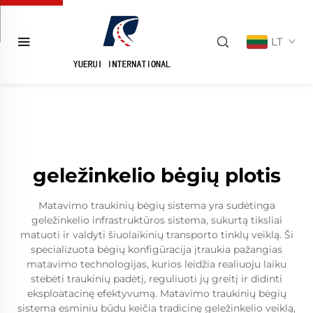
LT
geležinkelio bėgių plotis
Matavimo traukinių bėgių sistema yra sudėtinga
geležinkelio infrastruktūros sistema, sukurtą tiksliai
matuoti ir valdyti šiuolaikinių transporto tinklų veiklą. Ši
specializuota bėgių konfigūracija įtraukia pažangias
matavimo technologijas, kurios leidžia realiuoju laiku
stebėti traukinių padėtį, reguliuoti jų greitį ir didinti
eksploatacinę efektyvumą. Matavimo traukinių bėgių
sistema esminiu būdu keičia tradicinę geležinkelio veiklą,