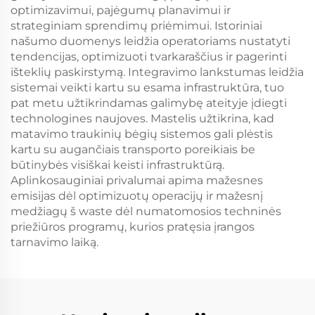
optimizavimui, pajėgumų planavimui ir
strateginiam sprendimų priėmimui. Istoriniai
našumo duomenys leidžia operatoriams nustatyti
tendencijas, optimizuoti tvarkaraščius ir pagerinti
išteklių paskirstymą. Integravimo lankstumas leidžia
sistemai veikti kartu su esama infrastruktūra, tuo
pat metu užtikrindamas galimybę ateityje įdiegti
technologines naujoves. Mastelis užtikrina, kad
matavimo traukinių bėgių sistemos gali plėstis
kartu su augančiais transporto poreikiais be
būtinybės visiškai keisti infrastruktūrą.
Aplinkosauginiai privalumai apima mažesnes
emisijas dėl optimizuotų operacijų ir mažesnį
medžiagų š waste dėl numatomosios techninės
priežiūros programų, kurios pratęsia įrangos
tarnavimo laiką.