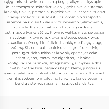
sąlygomis. Matavimo traukinių bėgių taikymo sritys apima
kelias transporto sektorius: keleivių geležinkelio sistemas,
krovinių tinklus, pramoninius geležinkelius ir specializuotus
transporto koridorius. Miestų visuomeninio transporto
sistemos naudojasi tikslaus pozicionavimo galimybėmis,
kurios leidžia automatizuoti traukinių valdymą ir
optimizuoti tvarkaraščius. Krovinių veiklos metu šie bėgiai
naudojami krovinių apkrovoms stebėti, perapkrovos
situacijoms išvengti ir užtikrinti sunkių medžiagų saugų
vežimą. Sistema palaiko tiek didelio greičio keleivių
paslaugas, tiek sunkiąsias krovinių operacijas dėka
adaptuojamų matavimo algoritmų ir lankščių
konfigūracijos parinkčių. Integravimo galimybės leidžia
matavimo traukinių bėgiams be problemų jungtis su
esama geležinkelio infrastruktūra, tuo pat metu užtikrinant
gerintas stebėjimo ir valdymo funkcijas, kurios pagerina
bendrą sistemos našumą ir saugos standartus.