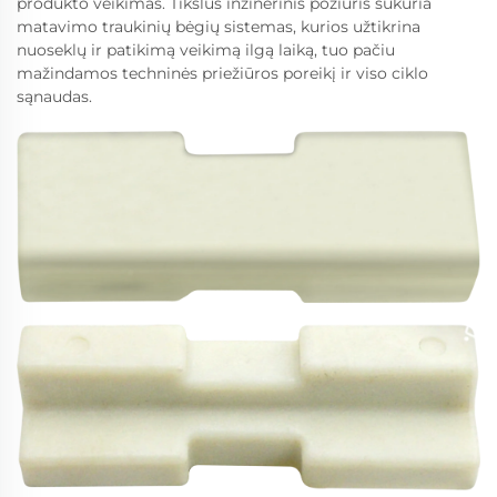
produkto veikimas. Tikslus inžinerinis požiūris sukuria
matavimo traukinių bėgių sistemas, kurios užtikrina
nuoseklų ir patikimą veikimą ilgą laiką, tuo pačiu
mažindamos techninės priežiūros poreikį ir viso ciklo
sąnaudas.