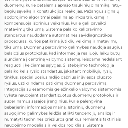
duomenų, kurie detalėmis aprašo traukinių dinamiką, ratų–
bėgių sąveiką ir konstrukcijos reakcijas. Pažangūs signalų
apdorojimo algoritmai pašalina aplinkos triukšmą ir
kompensuoja išorinius veiksnius, kurie gali paveikti
matavimų tikslumą. Sistema palaiko kalibravimo
standartus naudodama automatinės savidiagnostikos
procedūras, kurios patikrina jutiklių veikimą ir matavimų
tikslumą. Duomenų perdavimo galimybės naudoja saugius
belaidžius protokolus, kad informacija realiuoju laiku būtų
siunčiama į centrinę valdymo sistemą, leisdama nedelsiant
reaguoti į keičiamas sąlygas. Ši stebėjimo technologija
palaiko kelis ryšio standartus, įskaitant mobiliųjų ryšių
tinklus, specialiuosius radijo dažnius ir šviesos pluošto
ryšius, užtikrindama patikimą duomenų perdavimą.
Integracija su esamomis geležinkelio valdymo sistemomis
vyksta naudojant standartizuotus duomenų protokolus ir
suderinamus sąsajos įrenginius, kurie palengvina
bebarjerinį informacijos mainą. Istorinių duomenų
saugojimo galimybės leidžia atlikti tendencijų analizę ir
numatyti techninės priežiūros grafikus remiantis faktiniais
naudojimo modeliais ir veiklos rodikliais. Sistema