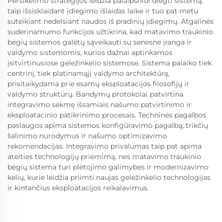
Persikėlimo strategijos leidžia palaipsniui diegti sistemą,
taip išsisklaidant įdiegimo išlaidas laike ir tuo pat metu
suteikiant nedelsiant naudos iš pradinių įdiegimų. Atgalinės
suderinamumo funkcijos užtikrina, kad matavimo traukinio
bėgių sistemos galėtų sąveikauti su senesne įranga ir
valdymo sistemomis, kurios dažnai aptinkamos
įsitvirtinusiose geležinkelio sistemose. Sistema palaiko tiek
centrinį, tiek platinamąjį valdymo architektūrą,
prisitaikydama prie esamų eksploatacijos filosofijų ir
valdymo struktūrų. Bandymų protokolai patvirtina
integravimo sėkmę išsamiais našumo patvirtinimo ir
eksploatacinio patikrinimo procesais. Techninės pagalbos
paslaugos apima sistemos konfigūravimo pagalbą, trikčių
šalinimo nurodymus ir našumo optimizavimo
rekomendacijas. Integravimo privalumas taip pat apima
ateities technologijų priėmimą, nes matavimo traukinio
bėgių sistema turi plėtojimo galimybes ir modernizavimo
kelių, kurie leidžia priimti naujas geležinkelio technologijas
ir kintančius eksploatacijos reikalavimus.