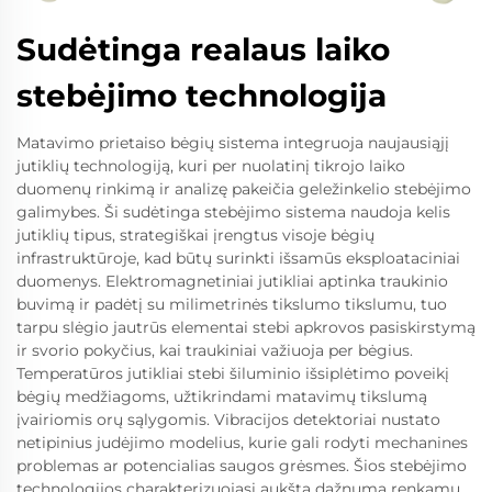
Sudėtinga realaus laiko
stebėjimo technologija
Matavimo prietaiso bėgių sistema integruoja naujausiąjį
jutiklių technologiją, kuri per nuolatinį tikrojo laiko
duomenų rinkimą ir analizę pakeičia geležinkelio stebėjimo
galimybes. Ši sudėtinga stebėjimo sistema naudoja kelis
jutiklių tipus, strategiškai įrengtus visoje bėgių
infrastruktūroje, kad būtų surinkti išsamūs eksploataciniai
duomenys. Elektromagnetiniai jutikliai aptinka traukinio
buvimą ir padėtį su milimetrinės tikslumo tikslumu, tuo
tarpu slėgio jautrūs elementai stebi apkrovos pasiskirstymą
ir svorio pokyčius, kai traukiniai važiuoja per bėgius.
Temperatūros jutikliai stebi šiluminio išsiplėtimo poveikį
bėgių medžiagoms, užtikrindami matavimų tikslumą
įvairiomis orų sąlygomis. Vibracijos detektoriai nustato
netipinius judėjimo modelius, kurie gali rodyti mechanines
problemas ar potencialias saugos grėsmes. Šios stebėjimo
technologijos charakterizuojasi aukšta dažnuma renkamų