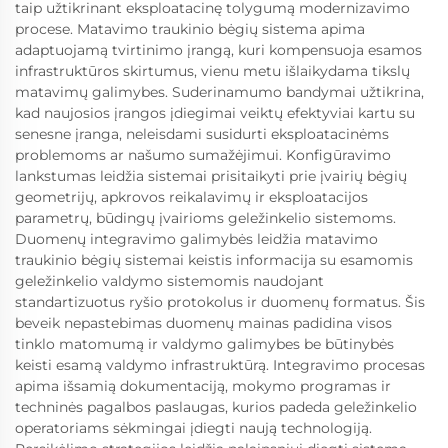
taip užtikrinant eksploatacinę tolygumą modernizavimo
procese. Matavimo traukinio bėgių sistema apima
adaptuojamą tvirtinimo įrangą, kuri kompensuoja esamos
infrastruktūros skirtumus, vienu metu išlaikydama tikslų
matavimų galimybes. Suderinamumo bandymai užtikrina,
kad naujosios įrangos įdiegimai veiktų efektyviai kartu su
senesne įranga, neleisdami susidurti eksploatacinėms
problemoms ar našumo sumažėjimui. Konfigūravimo
lankstumas leidžia sistemai prisitaikyti prie įvairių bėgių
geometrijų, apkrovos reikalavimų ir eksploatacijos
parametrų, būdingų įvairioms geležinkelio sistemoms.
Duomenų integravimo galimybės leidžia matavimo
traukinio bėgių sistemai keistis informacija su esamomis
geležinkelio valdymo sistemomis naudojant
standartizuotus ryšio protokolus ir duomenų formatus. Šis
beveik nepastebimas duomenų mainas padidina visos
tinklo matomumą ir valdymo galimybes be būtinybės
keisti esamą valdymo infrastruktūrą. Integravimo procesas
apima išsamią dokumentaciją, mokymo programas ir
techninės pagalbos paslaugas, kurios padeda geležinkelio
operatoriams sėkmingai įdiegti naują technologiją.