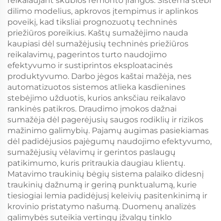
reikalaujant skubios remonto įrangos. Sistema stebi
dilimo modelius, apkrovos įtempimus ir aplinkos
poveikį, kad tiksliai prognozuotų techninės
priežiūros poreikius. Kaštų sumažėjimo nauda
kaupiasi dėl sumažėjusių techninės priežiūros
reikalavimų, pagerintos turto naudojimo
efektyvumo ir sustiprintos eksploatacinės
produktyvumo. Darbo jėgos kaštai mažėja, nes
automatizuotos sistemos atlieka kasdienines
stebėjimo užduotis, kurios anksčiau reikalavo
rankinės patikros. Draudimo įmokos dažnai
sumažėja dėl pagerėjusių saugos rodiklių ir rizikos
mažinimo galimybių. Pajamų augimas pasiekiamas
dėl padidėjusios pajėgumų naudojimo efektyvumo,
sumažėjusių vėlavimų ir gerintos paslaugų
patikimumo, kuris pritraukia daugiau klientų.
Matavimo traukinių bėgių sistema palaiko didesnį
traukinių dažnumą ir geriną punktualumą, kurie
tiesiogiai lemia padidėjusį keleivių pasitenkinimą ir
krovinio pristatymo našumą. Duomenų analizės
galimybės suteikia vertingų įžvalgų tinklo