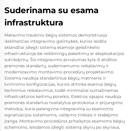
Suderinama su esama
infrastruktura
Matavimo traukinio bėgių sistemos demonstruoja
išsklitančias integravimo galimybes, kurios leidžia
sklandžiai įdiegti sistemą esamoje geležinkelio
infrastruktūroje be reikšmingų pakeitimų ar eksploatacijos
sutrikdymų. Šis integravimo privalumas kyla iš atidžios
pramonės standartų, suderinamumo reikalavimų ir
modernizavimo montavimo procedūrų projektavimo.
Sistema naudoja standartinius bėgių matmenis ir
tvirtinimo konfigūracijas, kurios atitinka esamus bėgių
techninius reikalavimus, todėl minimaliai sumažinamas
infrastruktūros keitimų poreikis. Elektros sąsajos naudoja
pramonės standartus nustatytus protokolus ir prijungimo
metodus, kurie palengvina integravimą su esamomis
signalizacijos sistemomis, valdymo tinklais ir stebėjimo
įranga. Montavimo procedūros pritaikytos esamoms bėgių
schemoms, leisdamos įdiegti sistemą skyriu po skyriaus,