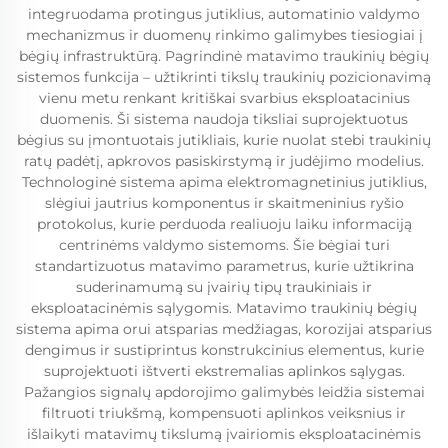
integruodama protingus jutiklius, automatinio valdymo
mechanizmus ir duomenų rinkimo galimybes tiesiogiai į
bėgių infrastruktūrą. Pagrindinė matavimo traukinių bėgių
sistemos funkcija – užtikrinti tikslų traukinių pozicionavimą
vienu metu renkant kritiškai svarbius eksploatacinius
duomenis. Ši sistema naudoja tiksliai suprojektuotus
bėgius su įmontuotais jutikliais, kurie nuolat stebi traukinių
ratų padėtį, apkrovos pasiskirstymą ir judėjimo modelius.
Technologinė sistema apima elektromagnetinius jutiklius,
slėgiui jautrius komponentus ir skaitmeninius ryšio
protokolus, kurie perduoda realiuoju laiku informaciją
centrinėms valdymo sistemoms. Šie bėgiai turi
standartizuotus matavimo parametrus, kurie užtikrina
suderinamumą su įvairių tipų traukiniais ir
eksploatacinėmis sąlygomis. Matavimo traukinių bėgių
sistema apima orui atsparias medžiagas, korozijai atsparius
dengimus ir sustiprintus konstrukcinius elementus, kurie
suprojektuoti ištverti ekstremalias aplinkos sąlygas.
Pažangios signalų apdorojimo galimybės leidžia sistemai
filtruoti triukšmą, kompensuoti aplinkos veiksnius ir
išlaikyti matavimų tikslumą įvairiomis eksploatacinėmis