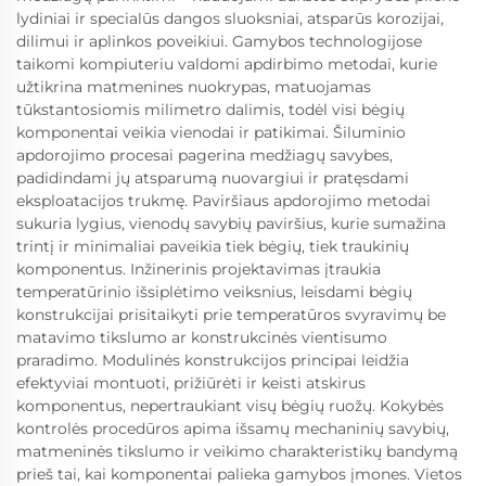
lydiniai ir specialūs dangos sluoksniai, atsparūs korozijai,
dilimui ir aplinkos poveikiui. Gamybos technologijose
taikomi kompiuteriu valdomi apdirbimo metodai, kurie
užtikrina matmenines nuokrypas, matuojamas
tūkstantosiomis milimetro dalimis, todėl visi bėgių
komponentai veikia vienodai ir patikimai. Šiluminio
apdorojimo procesai pagerina medžiagų savybes,
padidindami jų atsparumą nuovargiui ir pratęsdami
eksploatacijos trukmę. Paviršiaus apdorojimo metodai
sukuria lygius, vienodų savybių paviršius, kurie sumažina
trintį ir minimaliai paveikia tiek bėgių, tiek traukinių
komponentus. Inžinerinis projektavimas įtraukia
temperatūrinio išsiplėtimo veiksnius, leisdami bėgių
konstrukcijai prisitaikyti prie temperatūros svyravimų be
matavimo tikslumo ar konstrukcinės vientisumo
praradimo. Modulinės konstrukcijos principai leidžia
efektyviai montuoti, prižiūrėti ir keisti atskirus
komponentus, nepertraukiant visų bėgių ruožų. Kokybės
kontrolės procedūros apima išsamų mechaninių savybių,
matmeninės tikslumo ir veikimo charakteristikų bandymą
prieš tai, kai komponentai palieka gamybos įmones. Vietos