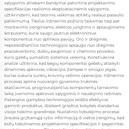
sąlygomis atliekami bandymai patvirtina projektavimo
specifikacijas realiomis eksploatacinėmis sąlygomis,
užtikrindami, kad teorinis veikimas atitiktų realaus pasaulio
patikimumą. Tikslus inžinerinis požiūris taikomas taip pat
montavimo įrenginiams, elektros jungtims ir apsauginiams
korpusams, kurie saugo jautrius elektroninius
komponentus nuo aplinkos pavojų. Oro ir drėgmės
nepraleidžiančios technologijos apsaugo nuo drėgmės
prasiskverbimo, dulkių kaupimosi ir cheminio poveikio,
kuris galėtų sumažinti sistemos veikimą. Konstrukcinė
analizė užtikrina, kad bėgių komponentai gebėtų atlaikyti
dinamines apkrovas, vibracijos įtampas ir smūgio jėgas,
kurias sukuria sunkių krovinių vežimo operacijos. Inžinerinis
procesas apima nuovargio gyvenimo trukmės
skaičiavimus, prognozuojančius komponentų tarnavimo
laiką įvairiomis apkrovos sąlygomis ir naudojimo režimais.
Pažangios gamybos technologijos leidžia efektyviai
gaminti produktus, išlaikant griežtus kokybės standartus
visoje tiekimo grandinėje. Nuolatinio tobulėjimo procesai
įtraukia grįžtamąją ryšio informaciją iš vietos įrengimų, kad
būtų tobulinamos projektavimo specifikacijos ir pagerintas