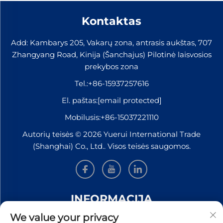
Kontaktas
Add: Kambarys 205, Vakarų zona, antrasis aukštas, 707
Zhangyang Road, Kinija (Šanchajus) Pilotinė laisvosios
prekybos zona
Tel.:
+86-15937257616
El. paštas:
[email protected]
Mobilusis:
+86-15037221110
Autorių teisės © 2026 Yuerui International Trade
(Shanghai) Co., Ltd.. Visos teisės saugomos.
INFORMACIJA
We value your privacy
Užsiregistruokite, kad gautumėte mūsų savaitinį