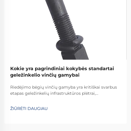
Kokie yra pagrindiniai kokybės standartai
geležinkelio vinčių gamybai
Riedėjimo bėgių vinčių gamyba yra kritiškai svarbus
etapas geležinkelių infrastruktūros plėtrai,
reikalaujantis griežtų kokybės standartų laikymosi,
kad būtų užtikrinta geležinkelių sistemų sauga ir
ŽIŪRĖTI DAUGIAU
ilgaamžiškumas visame pasaulyje. Šių esminių detalių
gamybos procesas apima...