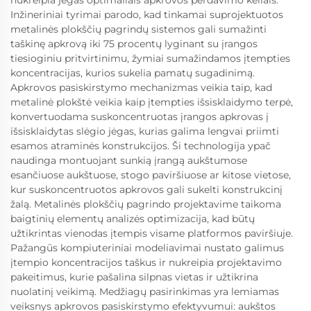
Inžineriniai tyrimai parodo, kad tinkamai suprojektuotos
metalinės plokščių pagrindų sistemos gali sumažinti
taškinę apkrovą iki 75 procentų lyginant su įrangos
tiesioginiu pritvirtinimu, žymiai sumažindamos įtempties
koncentracijas, kurios sukelia pamatų sugadinimą.
Apkrovos pasiskirstymo mechanizmas veikia taip, kad
metalinė plokštė veikia kaip įtempties išsisklaidymo terpė,
konvertuodama suskoncentruotas įrangos apkrovas į
išsisklaidytas slėgio jėgas, kurias galima lengvai priimti
esamos atraminės konstrukcijos. Ši technologija ypač
naudinga montuojant sunkią įrangą aukštumose
esančiuose aukštuose, stogo paviršiuose ar kitose vietose,
kur suskoncentruotos apkrovos gali sukelti konstrukcinį
žalą. Metalinės plokščių pagrindo projektavime taikoma
baigtinių elementų analizės optimizacija, kad būtų
užtikrintas vienodas įtempis visame platformos paviršiuje.
Pažangūs kompiuteriniai modeliavimai nustato galimus
įtempio koncentracijos taškus ir nukreipia projektavimo
pakeitimus, kurie pašalina silpnas vietas ir užtikrina
nuolatinį veikimą. Medžiagų pasirinkimas yra lemiamas
veiksnys apkrovos pasiskirstymo efektyvumui: aukštos