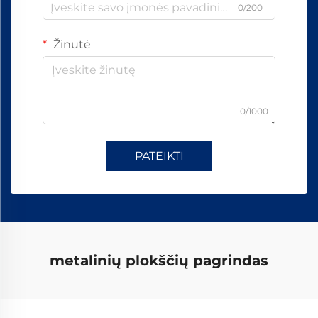
0/200
Žinutė
0/1000
PATEIKTI
metalinių plokščių pagrindas