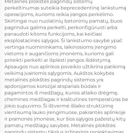
Metalinės plokštės pagrindų sistemų
perkeltinumas suteikia beprecedentinę lankstumą
operacijoms, kurioms reikia įrangos perkėlimo.
Skirtingai nuo nuolatinių betoninių pamatų, šiuos
pagrindus galima perkelti, perkonfigūruoti arba
panaudoti kitoms funkcijoms, kai keičiasi
eksploatacinės sąlygos. Ši lankstumo savybė ypač
vertinga nuomininkams, laikinosioms įrengimo
vietoms ir augančioms įmonėms, kurioms gali
prireikti perkelti ar išplėsti įrangos išdėstymą.
Apsaugos nuo aplinkos poveikio užtikrina patikimą
veikimą įvairiomis sąlygomis. Aukštos kokybės
metalinės plokštės pagrindų sistemos yra
apdorojamos korozijai atspariais būdais ir
pagamintos iš medžiagų, kurios atlaiko drėgmę,
chemines medžiagas ir kraštutines temperatūras be
jokio supuvimo. Ši ištvermė išlaiko struktūrinę
vientisumą lauko įrengimuose, pakrantės aplinkoje
ir pramonės įmonėse, kur šios sąlygos pažeistų kitų
pamatų medžiagų savybes. Metalinės plokštės
pagrindų sistemų tikslus inžinerinis projektavimas