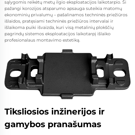
sąlygomis reikėtų metų ilgio eksploatacijos laikotarpio. Ši
pažangi korozijos atsparumo apsauga suteikia matomų
ekonominių privalumų – pašalinamos techninės priežiūros
išlaidos, pratęsiami techninės priežiūros intervalai ir
išlaikoma puiki išvaizda, kuri visą metalinių plokščių
pagrindų sistemos eksploatacijos laikotarpį išlaiko
profesionalaus montavimo estetiką.
Tiksliosios inžinerijos ir
gamybos pranašumas