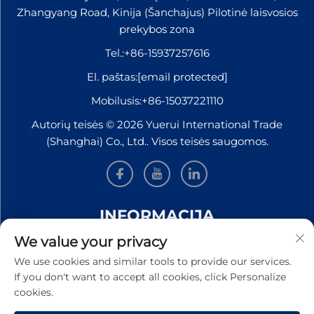
Zhangyang Road, Kinija (Šanchajus) Pilotinė laisvosios
prekybos zona
Tel.:
+86-15937257616
El. paštas:
[email protected]
Mobilusis:
+86-15037221110
Autorių teisės © 2026 Yuerui International Trade
(Shanghai) Co., Ltd.. Visos teisės saugomos.
INFORMACIJA
We value your privacy
Užsiregistruokite, kad gautumėte mūsų savaitinį
We use cookies and similar tools to provide our services.
naujienlaiškį
If you don't want to accept all cookies, click Personalize
cookies.