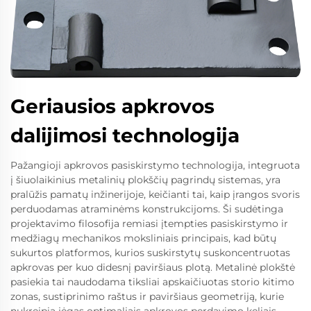
Geriausios apkrovos
dalijimosi technologija
Pažangioji apkrovos pasiskirstymo technologija, integruota
į šiuolaikinius metalinių plokščių pagrindų sistemas, yra
pralūžis pamatų inžinerijoje, keičianti tai, kaip įrangos svoris
perduodamas atraminėms konstrukcijoms. Ši sudėtinga
projektavimo filosofija remiasi įtempties pasiskirstymo ir
medžiagų mechanikos moksliniais principais, kad būtų
sukurtos platformos, kurios suskirstytų suskoncentruotas
apkrovas per kuo didesnį paviršiaus plotą. Metalinė plokštė
pasiekia tai naudodama tiksliai apskaičiuotas storio kitimo
zonas, sustiprinimo raštus ir paviršiaus geometriją, kurie
nukreipia jėgas optimaliais apkrovos perdavimo keliais.