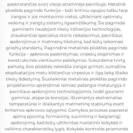
paskirstančias svorį visoje atraminėje paviršiuje. Metalinė
plokštės pagrindo funkcija – būti kritiniu sąsajos tašku tarp
įrangos ir jos montavimo vietos, užtikrinant optimalų
veikimą ir įrengtų sistemų ilgaamžiškumą. Šie pagrindai
gaminami naudojant tikslų inžinerijos technologijas,
įtraukiančias specialius storio reikalavimus, paviršiaus
apdorojimus ir matmenų tikslumą, kad būtų laikomasi
griežtų standartų. Pagrindinė metalinės plokštės pagrindo
funkcija – apkrovos paskirstymas, virpesių slopinimas ir
konstrukcinės vientisumo palaikymas. Sukurdama tvirtą
pamatą, šios plokštės neleidžia įrangai grimzti, sumažina
eksploatacijos metu kilstančius virpesius ir ilgą laiką išlaiko
tikslų išdėstymą. Šiuolaikiniai metalinės plokštės pagrindo
projektavimo sprendimai remiasi pažangia metalurgija ir
paviršiaus apdorojimo technologijomis, todėl gaunami
gaminiai, atsparūs korozijai, ištveriantys ekstremalias
temperatūras ir išlaikantys matmeninę stabilumą esant
kintamos apkrovos sąlygoms. Gamybos procesas paprastai
apima pjovimą, formavimą, suvirinimą ir baigiamąjį
apdorojimą, kad būtų užtikrintas nuolatinis kokybės ir
veikimo charakteristikų lygis. Kokybės kontrolės priemonės