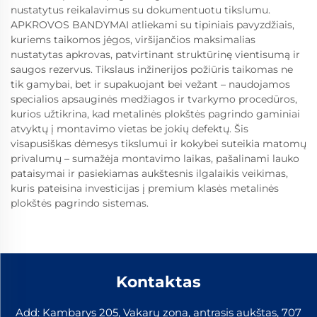
nustatytus reikalavimus su dokumentuotu tikslumu.
APKROVOS BANDYMAI atliekami su tipiniais pavyzdžiais,
kuriems taikomos jėgos, viršijančios maksimalias
nustatytas apkrovas, patvirtinant struktūrinę vientisumą ir
saugos rezervus. Tikslaus inžinerijos požiūris taikomas ne
tik gamybai, bet ir supakuojant bei vežant – naudojamos
specialios apsauginės medžiagos ir tvarkymo procedūros,
kurios užtikrina, kad metalinės plokštės pagrindo gaminiai
atvyktų į montavimo vietas be jokių defektų. Šis
visapusiškas dėmesys tikslumui ir kokybei suteikia matomų
privalumų – sumažėja montavimo laikas, pašalinami lauko
pataisymai ir pasiekiamas aukštesnis ilgalaikis veikimas,
kuris pateisina investicijas į premium klasės metalinės
plokštės pagrindo sistemas.
Kontaktas
Add: Kambarys 205, Vakarų zona, antrasis aukštas, 707