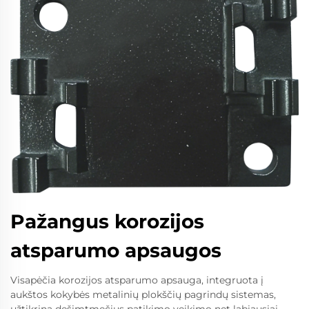
Pažangus korozijos
atsparumo apsaugos
Visapėčia korozijos atsparumo apsauga, integruota į
aukštos kokybės metalinių plokščių pagrindų sistemas,
užtikrina dešimtmečius patikimo veikimo net labiausiai