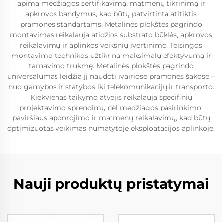
apima medžiagos sertifikavimą, matmenų tikrinimą ir
apkrovos bandymus, kad būtų patvirtinta atitiktis
pramonės standartams. Metalinės plokštės pagrindo
montavimas reikalauja atidžios substrato būklės, apkrovos
reikalavimų ir aplinkos veiksnių įvertinimo. Teisingos
montavimo technikos užtikrina maksimalų efektyvumą ir
tarnavimo trukmę. Metalinės plokštės pagrindo
universalumas leidžia jį naudoti įvairiose pramonės šakose –
nuo gamybos ir statybos iki telekomunikacijų ir transporto.
Kiekvienas taikymo atvejis reikalauja specifinių
projektavimo sprendimų dėl medžiagos pasirinkimo,
paviršiaus apdorojimo ir matmenų reikalavimų, kad būtų
optimizuotas veikimas numatytoje eksploatacijos aplinkoje.
Nauji produktų pristatymai