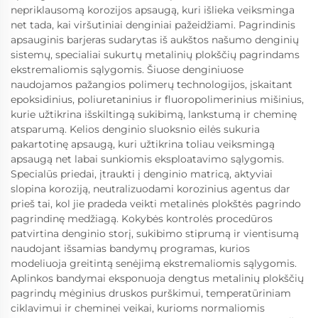
nepriklausomą korozijos apsaugą, kuri išlieka veiksminga
net tada, kai viršutiniai denginiai pažeidžiami. Pagrindinis
apsauginis barjeras sudarytas iš aukštos našumo denginių
sistemų, specialiai sukurtų metalinių plokščių pagrindams
ekstremaliomis sąlygomis. Šiuose denginiuose
naudojamos pažangios polimerų technologijos, įskaitant
epoksidinius, poliuretaninius ir fluoropolimerinius mišinius,
kurie užtikrina išskiltingą sukibimą, lankstumą ir cheminę
atsparumą. Kelios denginio sluoksnio eilės sukuria
pakartotinę apsaugą, kuri užtikrina toliau veiksmingą
apsaugą net labai sunkiomis eksploatavimo sąlygomis.
Specialūs priedai, įtraukti į denginio matricą, aktyviai
slopina koroziją, neutralizuodami korozinius agentus dar
prieš tai, kol jie pradeda veikti metalinės plokštės pagrindo
pagrindinę medžiagą. Kokybės kontrolės procedūros
patvirtina denginio storį, sukibimo stiprumą ir vientisumą
naudojant išsamias bandymų programas, kurios
modeliuoja greitintą senėjimą ekstremaliomis sąlygomis.
Aplinkos bandymai eksponuoja dengtus metalinių plokščių
pagrindų mėginius druskos purškimui, temperatūriniam
ciklavimui ir cheminei veikai, kurioms normaliomis