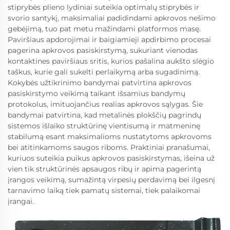
stiprybės plieno lydiniai suteikia optimalų stiprybės ir
svorio santykį, maksimaliai padidindami apkrovos nešimo
gebėjimą, tuo pat metu mažindami platformos masę.
Paviršiaus apdorojimai ir baigiamieji apdirbimo procesai
pagerina apkrovos pasiskirstymą, sukuriant vienodas
kontaktines paviršiaus sritis, kurios pašalina aukšto slėgio
taškus, kurie gali sukelti perlaikymą arba sugadinimą.
Kokybės užtikrinimo bandymai patvirtina apkrovos
pasiskirstymo veikimą taikant išsamius bandymų
protokolus, imituojančius realias apkrovos sąlygas. Šie
bandymai patvirtina, kad metalinės plokščių pagrindų
sistemos išlaiko struktūrinę vientisumą ir matmeninę
stabilumą esant maksimalioms nustatytoms apkrovoms
bei atitinkamoms saugos riboms. Praktiniai pranašumai,
kuriuos suteikia puikus apkrovos pasiskirstymas, išeina už
vien tik struktūrinės apsaugos ribų ir apima pagerintą
įrangos veikimą, sumažintą virpesių perdavimą bei ilgesnį
tarnavimo laiką tiek pamatų sistemai, tiek palaikomai
įrangai.