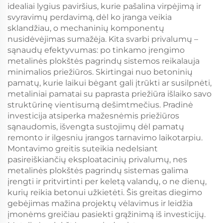
idealiai lygius paviršius, kurie pašalina virpėjimą ir
svyravimų perdavimą, dėl ko įranga veikia
sklandžiau, o mechaninių komponentų
nusidėvėjimas sumažėja. Kita svarbi privalumų –
sąnaudų efektyvumas: po tinkamo įrengimo
metalinės plokštės pagrindų sistemos reikalauja
minimalios priežiūros. Skirtingai nuo betoninių
pamatų, kurie laikui bėgant gali įtrūkti ar susilpnėti,
metaliniai pamatai su paprasta priežiūra išlaiko savo
struktūrinę vientisumą dešimtmečius. Pradinė
investicija atsiperka mažesnėmis priežiūros
sąnaudomis, išvengta sustojimų dėl pamatų
remonto ir ilgesniu įrangos tarnavimo laikotarpiu.
Montavimo greitis suteikia nedelsiant
pasireiškiančių eksploatacinių privalumų, nes
metalinės plokštės pagrindų sistemas galima
įrengti ir pritvirtinti per keletą valandų, o ne dienų,
kurių reikia betonui užkietėti. Šis greitas diegimo
gebėjimas mažina projektų vėlavimus ir leidžia
įmonėms greičiau pasiekti grąžinimą iš investicijų.