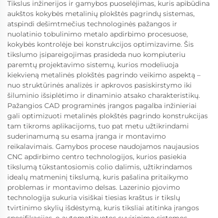
Tikslus inžinerijos ir gamybos puoselėjimas, kuris apibūdina
aukštos kokybės metalinių plokštės pagrindų sistemas,
atspindi dešimtmečius technologinės pažangos ir
nuolatinio tobulinimo metalo apdirbimo procesuose,
kokybės kontrolėje bei konstrukcijos optimizavime. Šis
tikslumo įsipareigojimas prasideda nuo kompiuteriu
paremtų projektavimo sistemų, kurios modeliuoja
kiekvieną metalinės plokštės pagrindo veikimo aspektą –
nuo struktūrinės analizės ir apkrovos pasiskirstymo iki
šiluminio išsiplėtimo ir dinaminio atsako charakteristikų.
Pažangios CAD programinės įrangos pagalba inžinieriai
gali optimizuoti metalinės plokštės pagrindo konstrukcijas
tam tikroms aplikacijoms, tuo pat metu užtikrindami
suderinamumą su esama įranga ir montavimo
reikalavimais. Gamybos procese naudojamos naujausios
CNC apdirbimo centro technologijos, kurios pasiekia
tikslumą tūkstantosiomis colio dalimis, užtikrindamos
idealų matmeninį tikslumą, kuris pašalina pritaikymo
problemas ir montavimo delsas. Lazerinio pjovimo
technologija sukuria visiškai tiesias kraštus ir tikslų
tvirtinimo skylių išdėstymą, kuris tiksliai atitinka įrangos
specifikacijas, o automatizuotos suvirinimo sistemos