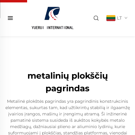
LT
metalinių plokščių
pagrindas
Metalinė plokštės pagrindas yra pagrindinis konstrukcinis
elementas, sukurtas tam, kad užtikrintų stabilią ir ilgaamžę
įvairios įrangos, mašinų ir įrengimų atramą. Ši inžinerinė
pamatinė sistema susideda iš aukštos kokybės metalo
medžiagų, dažniausiai plieno ar aliuminio lydinių, kurie
suformuojami į plokščias, standžias platformas, vienodai