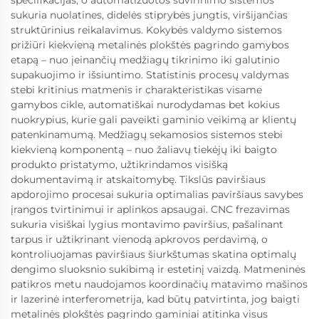
sukuria nuolatines, didelės stiprybės jungtis, viršijančias
struktūrinius reikalavimus. Kokybės valdymo sistemos
prižiūri kiekvieną metalinės plokštės pagrindo gamybos
etapą – nuo įeinančių medžiagų tikrinimo iki galutinio
supakuojimo ir išsiuntimo. Statistinis procesų valdymas
stebi kritinius matmenis ir charakteristikas visame
gamybos cikle, automatiškai nurodydamas bet kokius
nuokrypius, kurie gali paveikti gaminio veikimą ar klientų
patenkinamumą. Medžiagų sekamosios sistemos stebi
kiekvieną komponentą – nuo žaliavų tiekėjų iki baigto
produkto pristatymo, užtikrindamos visišką
dokumentavimą ir atskaitomybę. Tikslūs paviršiaus
apdorojimo procesai sukuria optimalias paviršiaus savybes
įrangos tvirtinimui ir aplinkos apsaugai. CNC frezavimas
sukuria visiškai lygius montavimo paviršius, pašalinant
tarpus ir užtikrinant vienodą apkrovos perdavimą, o
kontroliuojamas paviršiaus šiurkštumas skatina optimalų
dengimo sluoksnio sukibimą ir estetinį vaizdą. Matmeninės
patikros metu naudojamos koordinačių matavimo mašinos
ir lazerinė interferometrija, kad būtų patvirtinta, jog baigti
metalinės plokštės pagrindo gaminiai atitinka visus