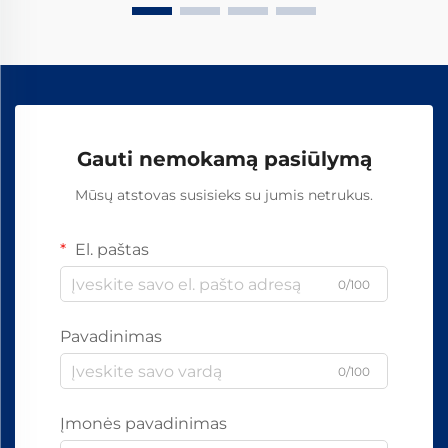
Gauti nemokamą pasiūlymą
Mūsų atstovas susisieks su jumis netrukus.
El. paštas
0/100
Pavadinimas
0/100
Įmonės pavadinimas