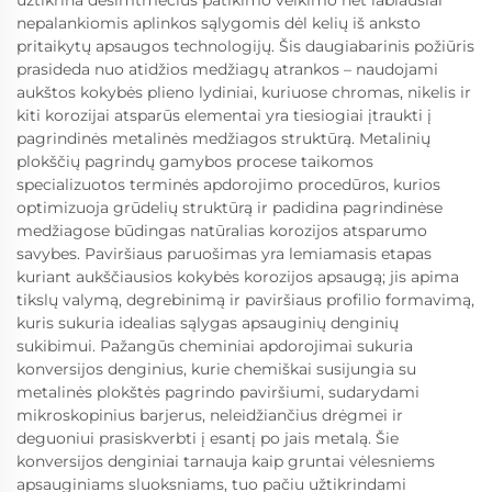
nepalankiomis aplinkos sąlygomis dėl kelių iš anksto
pritaikytų apsaugos technologijų. Šis daugiabarinis požiūris
prasideda nuo atidžios medžiagų atrankos – naudojami
aukštos kokybės plieno lydiniai, kuriuose chromas, nikelis ir
kiti korozijai atsparūs elementai yra tiesiogiai įtraukti į
pagrindinės metalinės medžiagos struktūrą. Metalinių
plokščių pagrindų gamybos procese taikomos
specializuotos terminės apdorojimo procedūros, kurios
optimizuoja grūdelių struktūrą ir padidina pagrindinėse
medžiagose būdingas natūralias korozijos atsparumo
savybes. Paviršiaus paruošimas yra lemiamasis etapas
kuriant aukščiausios kokybės korozijos apsaugą; jis apima
tikslų valymą, degrebinimą ir paviršiaus profilio formavimą,
kuris sukuria idealias sąlygas apsauginių denginių
sukibimui. Pažangūs cheminiai apdorojimai sukuria
konversijos denginius, kurie chemiškai susijungia su
metalinės plokštės pagrindo paviršiumi, sudarydami
mikroskopinius barjerus, neleidžiančius drėgmei ir
deguoniui prasiskverbti į esantį po jais metalą. Šie
konversijos denginiai tarnauja kaip gruntai vėlesniems
apsauginiams sluoksniams, tuo pačiu užtikrindami