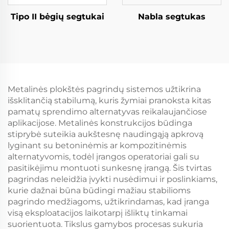
Tipo II bėgių segtukai
Nabla segtukas
Metalinės plokštės pagrindų sistemos užtikrina
išsklitančią stabilumą, kuris žymiai pranoksta kitas
pamatų sprendimo alternatyvas reikalaujančiose
aplikacijose. Metalinės konstrukcijos būdinga
stiprybė suteikia aukštesnę naudingąją apkrovą
lyginant su betoninėmis ar kompozitinėmis
alternatyvomis, todėl įrangos operatoriai gali su
pasitikėjimu montuoti sunkesnę įrangą. Šis tvirtas
pagrindas neleidžia įvykti nusėdimui ir poslinkiams,
kurie dažnai būna būdingi mažiau stabilioms
pagrindo medžiagoms, užtikrindamas, kad įranga
visą eksploatacijos laikotarpį išliktų tinkamai
suorientuota. Tikslus gamybos procesas sukuria